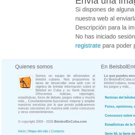
Envía una imag
Si dispones de algun
nuestra web al enviarl
Descripción para la i
No has iniciado sesió
registrate
para poder 
Quienes somos
En BeisbolE
Somos un equipo de aficionados al
Lo que puedes enco
béisbol cubano. Nos propusimos la
En BeisbolEnCuba.co
tarea de desarrollar esta web con el
béisbol cubano, estad
objetivo de brindar información sobre el
los juegos y más...
Béisbol en Cuba y su Serie Nacional.
Ofrecemos noticias, reportajes,
estadísticas, foros de debate, juegos online y mucho
Noticias del béisb
más... Constantemente buscamos mejorar y ampliar
nuestros servicios por lo que pronto publicaremos
Foros, opiniones, 
nuevas secciones en nuestra web como concursos
y otros entretenimientos.
Concursos sobre e
© copyright 2009 - 2026
BeisbolEnCuba.com
Estadísticas de la 
Inicio
|
Mapa del sitio
|
Contacto
Serie 50, la Serie d