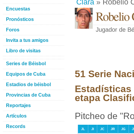
Clara
» Robelio C
Encuestas
Robelio 
Pronósticos
Jugador de Bé
Foros
Invita a tus amigos
Libro de visitas
Series de Béisbol
51 Serie Nac
Equipos de Cuba
Estadios de béisbol
Estadísticas 
Provincias de Cuba
etapa Clasifi
Reportajes
Pitcheo de "Rob
Artículos
Records
JL
JI
JC
JR
JG
J