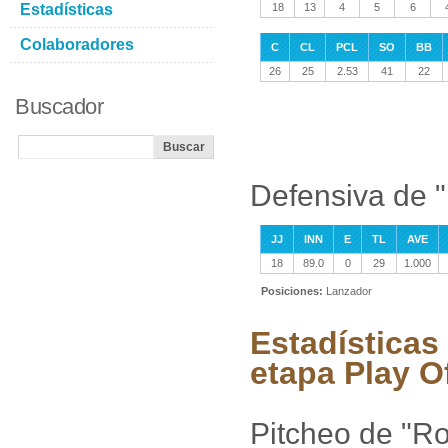
Estadísticas
18
13
4
5
6
Colaboradores
C
CL
PCL
SO
BB
26
25
2.53
41
22
Buscador
Defensiva de "
JJ
INN
E
TL
AVE
18
89.0
0
29
1.000
Posiciones:
Lanzador
Estadísticas 
etapa Play O
Pitcheo de "Rob