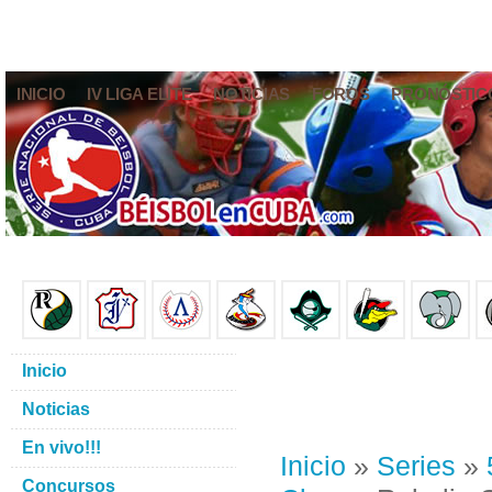
INICIO
IV LIGA ELITE
NOTICIAS
FOROS
PRONÓSTIC
Inicio
Noticias
En vivo!!!
Inicio
»
Series
»
Concursos