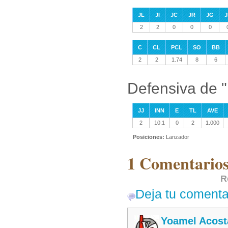
JL
JI
JC
JR
JG
J
2
2
0
0
0
C
CL
PCL
SO
BB
2
2
1.74
8
6
Defensiva de "
JJ
INN
E
TL
AVE
2
10.1
0
2
1.000
Posiciones:
Lanzador
1 Comentarios 
R
Deja tu comenta
Yoamel Acost