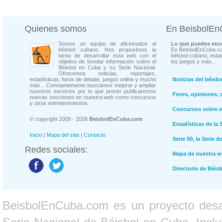
Quienes somos
En BeisbolE
Somos un equipo de aficionados al
Lo que puedes enco
béisbol cubano. Nos propusimos la
En BeisbolEnCuba.co
tarea de desarrollar esta web con el
béisbol cubano, estad
objetivo de brindar información sobre el
los juegos y más...
Béisbol en Cuba y su Serie Nacional.
Ofrecemos noticias, reportajes,
estadísticas, foros de debate, juegos online y mucho
Noticias del béisb
más... Constantemente buscamos mejorar y ampliar
nuestros servicios por lo que pronto publicaremos
Foros, opiniones, 
nuevas secciones en nuestra web como concursos
y otros entretenimientos.
Concursos sobre e
© copyright 2009 - 2026
BeisbolEnCuba.com
Estadísticas de la 
Inicio
|
Mapa del sitio
|
Contacto
Serie 50, la Serie d
Redes sociales:
Mapa de nuestra 
Directorio de Béi
BeisbolEnCuba.com es un proyecto desarr