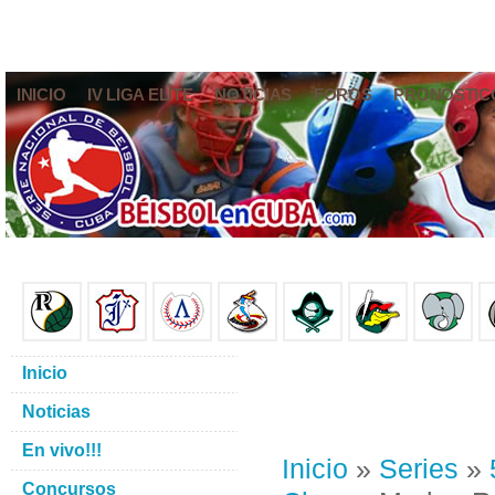
INICIO
IV LIGA ELITE
NOTICIAS
FOROS
PRONÓSTIC
Inicio
Noticias
En vivo!!!
Inicio
»
Series
»
Concursos