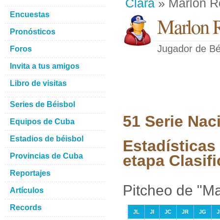
Clara
» Marlon R
Encuestas
Marlon 
Pronósticos
Jugador de Bé
Foros
Invita a tus amigos
Libro de visitas
Series de Béisbol
51 Serie Nac
Equipos de Cuba
Estadios de béisbol
Estadísticas
Provincias de Cuba
etapa Clasifi
Reportajes
Pitcheo de "M
Artículos
Records
JL
JI
JC
JR
JG
J