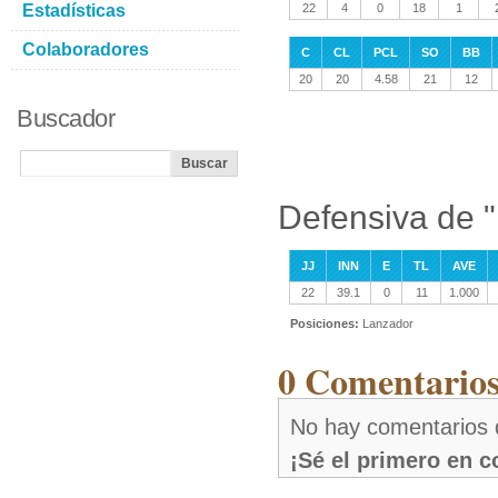
Estadísticas
22
4
0
18
1
Colaboradores
C
CL
PCL
SO
BB
20
20
4.58
21
12
Buscador
Defensiva de 
JJ
INN
E
TL
AVE
22
39.1
0
11
1.000
Posiciones:
Lanzador
0 Comentario
No hay comentarios
¡Sé el primero en 