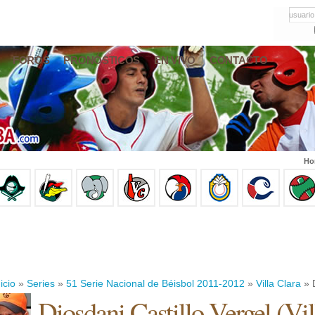
usuario
FOROS
PRONÓSTICOS
EN VIVO
CONTACTO
Ho
icio
»
Series
»
51 Serie Nacional de Béisbol 2011-2012
»
Villa Clara
» D
Diosdani Castillo Vergel
(
Vil