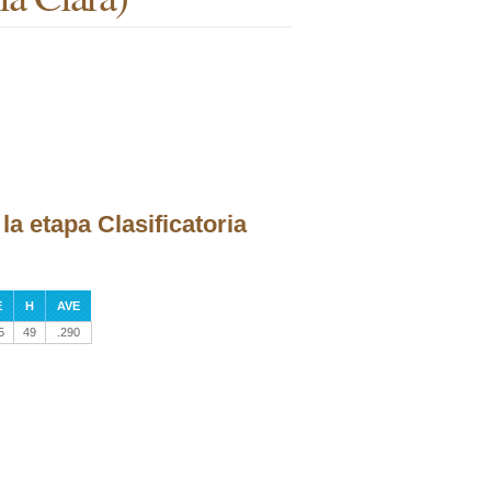
la etapa Clasificatoria
E
H
AVE
5
49
.290