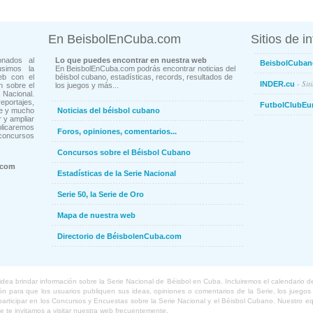
En BeisbolEnCuba.com
Sitios de i
onados al
Lo que puedes encontrar en nuestra web
BeisbolCuban
usimos la
En BeisbolEnCuba.com podrás encontrar noticias del
eb con el
béisbol cubano, estadísticas, records, resultados de
- Sit
INDER.cu
n sobre el
los juegos y más...
Nacional.
ortajes,
FutbolClubEu
ne y mucho
Noticias del béisbol cubano
 y ampliar
blicaremos
Foros, opiniones, comentarios...
concursos
Concursos sobre el Béisbol Cubano
.com
Estadísticas de la Serie Nacional
Serie 50, la Serie de Oro
Mapa de nuestra web
Directorio de BéisbolenCuba.com
a brindar información sobre la Serie Nacional de Béisbol en Cuba. Incluiremos el calendario de lo
 para que los usuarios publiquen sus ideas, opiniones o comentarios de la Serie, los juegos o
o participar en los Concursos y Encuestas sobre la Serie Nacional y el Béisbol Cubano. Nuestro 
ue te invitamos a visitar nuestra web frecuentemente.