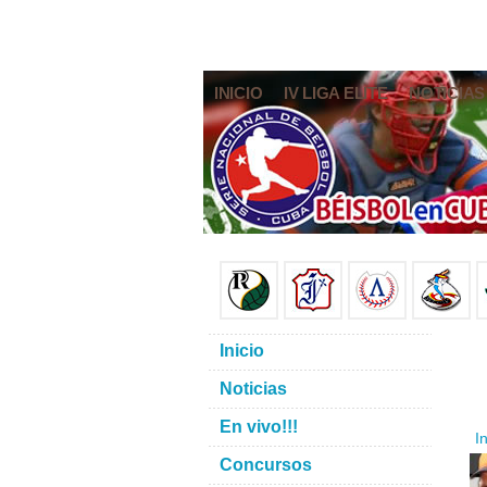
INICIO
IV LIGA ELITE
NOTICIAS
Inicio
Noticias
En vivo!!!
In
Concursos