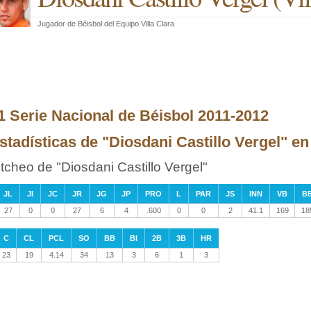
Jugador de Béisbol
del
Equipo Villa Clara
1 Serie Nacional de Béisbol 2011-2012
stadísticas de "Diosdani Castillo Vergel" en 
itcheo de "Diosdani Castillo Vergel"
JL
JI
JC
JR
JG
JP
PRO
L
PAR
JS
INN
VB
B
27
0
0
27
6
4
.600
0
0
2
41.1
169
18
C
CL
PCL
SO
BB
BI
2B
3B
HR
23
19
4.14
34
13
3
6
1
3