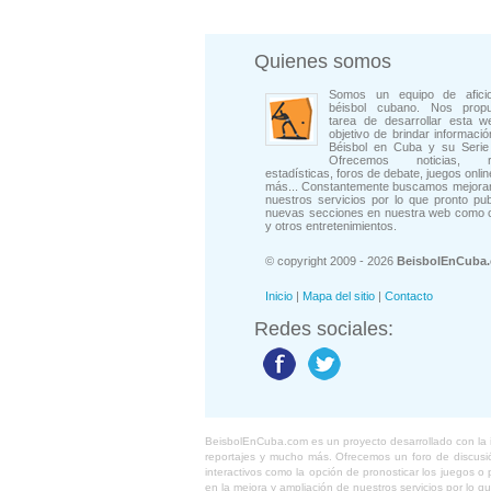
Quienes somos
Somos un equipo de afici
béisbol cubano. Nos prop
tarea de desarrollar esta w
objetivo de brindar informació
Béisbol en Cuba y su Serie 
Ofrecemos noticias, rep
estadísticas, foros de debate, juegos onli
más... Constantemente buscamos mejorar
nuestros servicios por lo que pronto pu
nuevas secciones en nuestra web como 
y otros entretenimientos.
© copyright 2009 - 2026
BeisbolEnCuba
Inicio
|
Mapa del sitio
|
Contacto
Redes sociales:
BeisbolEnCuba.com es un proyecto desarrollado con la ide
reportajes y mucho más. Ofrecemos un foro de discusión
interactivos como la opción de pronosticar los juegos 
en la mejora y ampliación de nuestros servicios por lo q