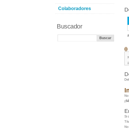
Colaboradores
D
Buscador
0
N
D
De
I
No 
¡S
E
Si 
Tít
No 