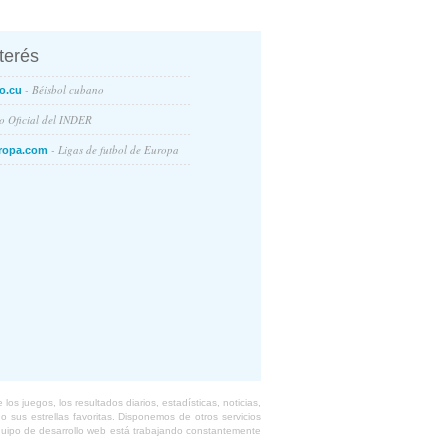
nterés
- Béisbol cubano
o.cu
io Oficial del INDER
- Ligas de futbol de Europa
ropa.com
s juegos, los resultados diarios, estadísticas, noticias,
 sus estrellas favoritas. Disponemos de otros servicios
equipo de desarrollo web está trabajando constantemente