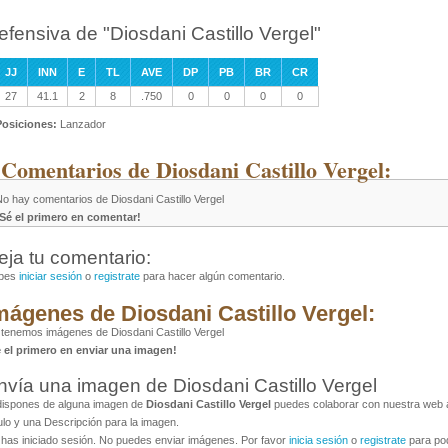
efensiva de "Diosdani Castillo Vergel"
JJ
INN
E
TL
AVE
DP
PB
BR
CR
27
41.1
2
8
.750
0
0
0
0
Posiciones:
Lanzador
 Comentarios de Diosdani Castillo Vergel:
o hay comentarios de Diosdani Castillo Vergel
¡Sé el primero en comentar!
eja tu comentario:
bes
iniciar sesión
o
registrate
para hacer algún comentario.
mágenes de Diosdani Castillo Vergel:
tenemos imágenes de Diosdani Castillo Vergel
é el primero en enviar una imagen!
nvía una imagen de Diosdani Castillo Vergel
dispones de alguna imagen de
Diosdani Castillo Vergel
puedes colaborar con nuestra web al
ulo y una Descripción para la imagen.
has iniciado sesión. No puedes enviar imágenes. Por favor
inicia sesión
o
registrate
para pod