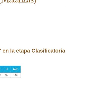
en la etapa Clasificatoria
E
H
AVE
8
37
.287