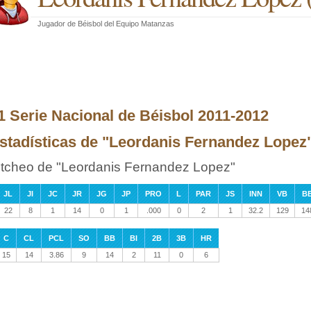
Jugador de Béisbol
del
Equipo Matanzas
1 Serie Nacional de Béisbol 2011-2012
stadísticas de "Leordanis Fernandez Lopez" 
itcheo de "Leordanis Fernandez Lopez"
JL
JI
JC
JR
JG
JP
PRO
L
PAR
JS
INN
VB
B
22
8
1
14
0
1
.000
0
2
1
32.2
129
14
C
CL
PCL
SO
BB
BI
2B
3B
HR
15
14
3.86
9
14
2
11
0
6