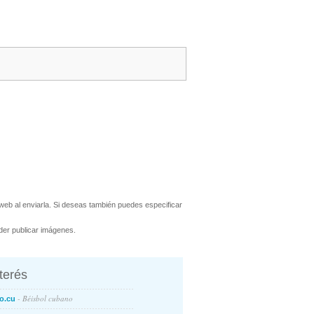
eb al enviarla. Si deseas también puedes especificar
er publicar imágenes.
nterés
- Béisbol cubano
o.cu