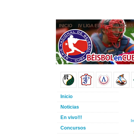
INICIO
IV LIGA ELITE
NOTICIAS
Inicio
Noticias
En vivo!!!
In
Concursos