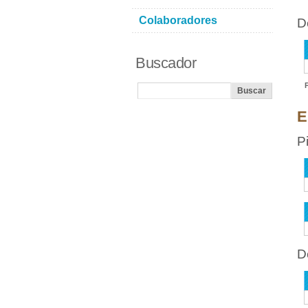
Colaboradores
D
Buscador
E
P
D