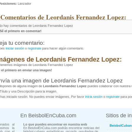
Posiciones:
Lanzador
 Comentarios de Leordanis Fernandez Lopez:
No hay comentarios de Leordanis Fernandez Lopez
¡Sé el primero en comentar!
eja tu comentario:
bes
iniciar sesión
o
registrate
para hacer algún comentario.
mágenes de Leordanis Fernandez Lopez:
 tenemos imágenes de Leordanis Fernandez Lopez
é el primero en enviar una imagen!
nvía una imagen de Leordanis Fernandez Lopez
dispones de alguna imagen de
Leordanis Fernandez Lopez
puedes colaborar con nuestra w
Título y una Descripción para la imagen.
has iniciado sesión. No puedes enviar imágenes. Por favor
inicia sesión
o
registrate
para pod
En BeisbolEnCuba.com
Sitios de i
onados al
Lo que puedes encontrar en nuestra web
BeisbolCuban
usimos la
En BeisbolEnCuba.com podrás encontrar noticias del
eb con el
béisbol cubano, estadísticas, records, resultados de