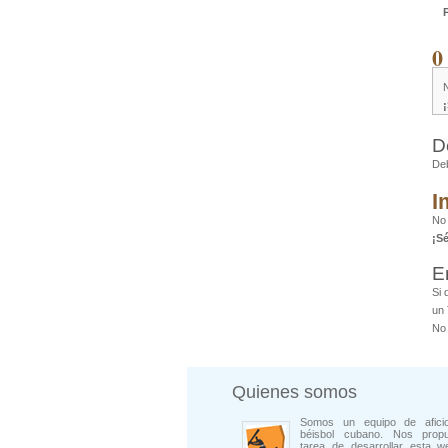
0
D
De
I
No
¡S
E
Si 
un 
No 
Quienes somos
Somos un equipo de afici
béisbol cubano. Nos prop
tarea de desarrollar esta w