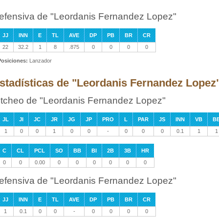
efensiva de "Leordanis Fernandez Lopez"
JJ
INN
E
TL
AVE
DP
PB
BR
CR
22
32.2
1
8
.875
0
0
0
0
Posiciones:
Lanzador
stadísticas de "Leordanis Fernandez Lopez" 
itcheo de "Leordanis Fernandez Lopez"
JL
JI
JC
JR
JG
JP
PRO
L
PAR
JS
INN
VB
B
1
0
0
1
0
0
-
0
0
0
0.1
1
1
C
CL
PCL
SO
BB
BI
2B
3B
HR
0
0
0.00
0
0
0
0
0
0
efensiva de "Leordanis Fernandez Lopez"
JJ
INN
E
TL
AVE
DP
PB
BR
CR
1
0.1
0
0
-
0
0
0
0