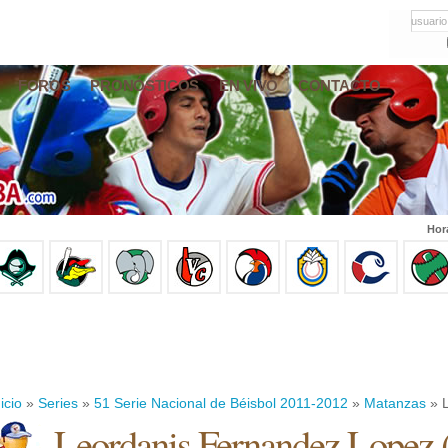
usuario
FOROS
PRONÓSTICOS
EN VIVO
CONTACTO
Hor
icio
»
Series
»
51 Serie Nacional de Béisbol 2011-2012
»
Matanzas
» L
Leordanis Fernandez Lopez