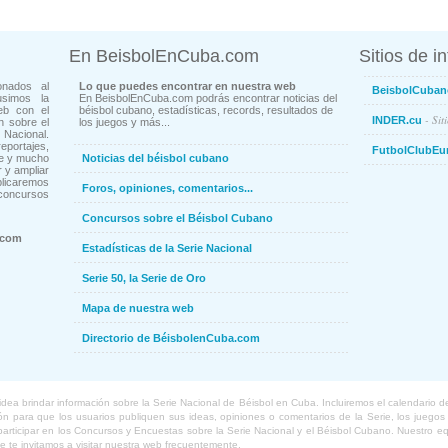
En BeisbolEnCuba.com
Sitios de i
onados al
Lo que puedes encontrar en nuestra web
BeisbolCuban
usimos la
En BeisbolEnCuba.com podrás encontrar noticias del
eb con el
béisbol cubano, estadísticas, records, resultados de
- Sit
INDER.cu
n sobre el
los juegos y más...
Nacional.
ortajes,
FutbolClubEu
ne y mucho
Noticias del béisbol cubano
 y ampliar
blicaremos
Foros, opiniones, comentarios...
concursos
Concursos sobre el Béisbol Cubano
.com
Estadísticas de la Serie Nacional
Serie 50, la Serie de Oro
Mapa de nuestra web
Directorio de BéisbolenCuba.com
a brindar información sobre la Serie Nacional de Béisbol en Cuba. Incluiremos el calendario de lo
 para que los usuarios publiquen sus ideas, opiniones o comentarios de la Serie, los juegos o
o participar en los Concursos y Encuestas sobre la Serie Nacional y el Béisbol Cubano. Nuestro 
ue te invitamos a visitar nuestra web frecuentemente.