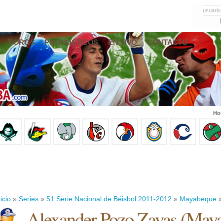
usuario
FOROS
PRONÓSTICOS
EN VIVO
CONTACTO
Ho
icio
»
Series
»
51 Serie Nacional de Béisbol 2011-2012
»
Mayabeque
»
Alexander Pozo Zayas
(
Maya