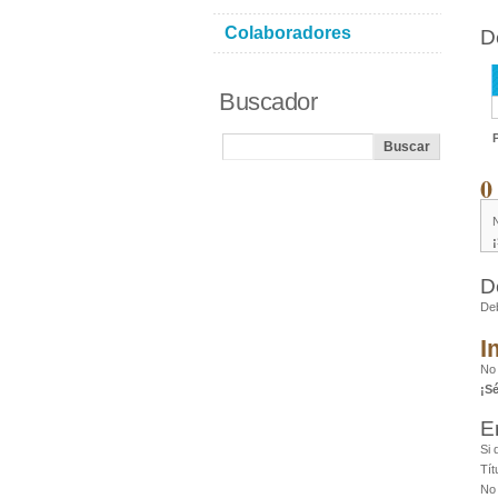
Colaboradores
D
Buscador
0
D
De
I
No
¡S
E
Si 
Tít
No 