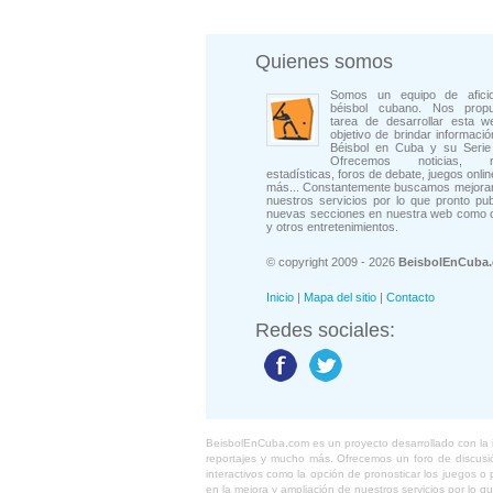
Quienes somos
Somos un equipo de afici
béisbol cubano. Nos prop
tarea de desarrollar esta w
objetivo de brindar informació
Béisbol en Cuba y su Serie 
Ofrecemos noticias, rep
estadísticas, foros de debate, juegos onli
más... Constantemente buscamos mejorar
nuestros servicios por lo que pronto pu
nuevas secciones en nuestra web como 
y otros entretenimientos.
© copyright 2009 - 2026
BeisbolEnCuba
Inicio
|
Mapa del sitio
|
Contacto
Redes sociales:
BeisbolEnCuba.com es un proyecto desarrollado con la ide
reportajes y mucho más. Ofrecemos un foro de discusión
interactivos como la opción de pronosticar los juegos 
en la mejora y ampliación de nuestros servicios por lo q