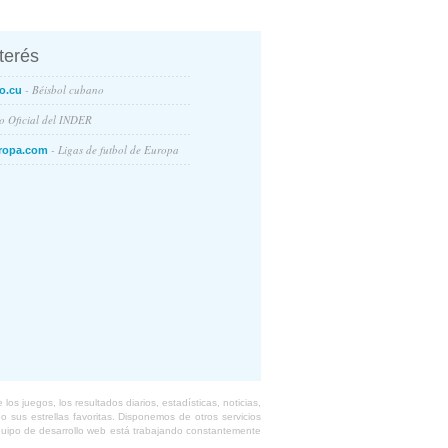
nterés
- Béisbol cubano
o.cu
io Oficial del INDER
- Ligas de futbol de Europa
ropa.com
s juegos, los resultados diarios, estadísticas, noticias,
 sus estrellas favoritas. Disponemos de otros servicios
equipo de desarrollo web está trabajando constantemente