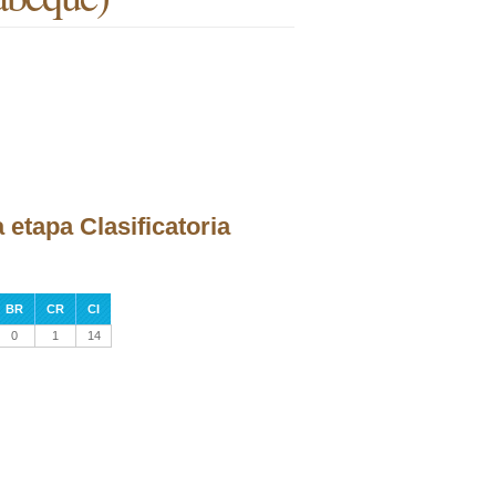
 etapa Clasificatoria
BR
CR
CI
0
1
14