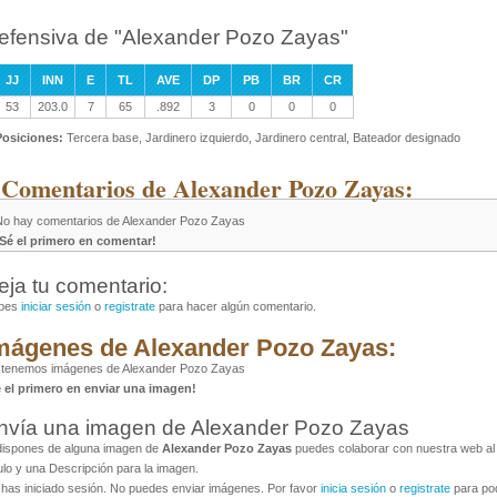
efensiva de "Alexander Pozo Zayas"
JJ
INN
E
TL
AVE
DP
PB
BR
CR
53
203.0
7
65
.892
3
0
0
0
Posiciones:
Tercera base, Jardinero izquierdo, Jardinero central, Bateador designado
 Comentarios de Alexander Pozo Zayas:
No hay comentarios de Alexander Pozo Zayas
¡Sé el primero en comentar!
eja tu comentario:
bes
iniciar sesión
o
registrate
para hacer algún comentario.
mágenes de Alexander Pozo Zayas:
 tenemos imágenes de Alexander Pozo Zayas
é el primero en enviar una imagen!
nvía una imagen de Alexander Pozo Zayas
dispones de alguna imagen de
Alexander Pozo Zayas
puedes colaborar con nuestra web al 
ulo y una Descripción para la imagen.
has iniciado sesión. No puedes enviar imágenes. Por favor
inicia sesión
o
registrate
para pod