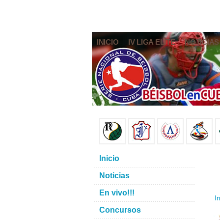
INICIO
IV LIGA ELITE
NOTICIAS
Inicio
Noticias
En vivo!!!
In
Concursos