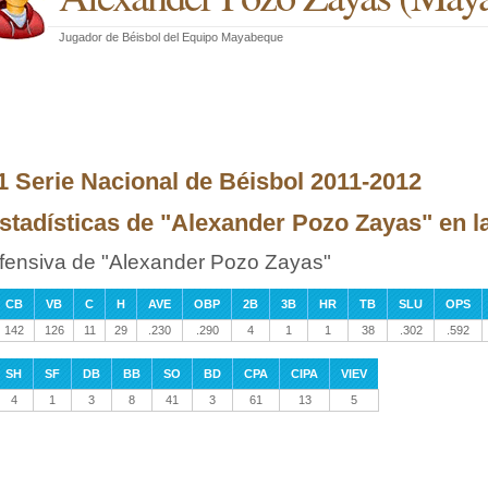
Jugador de Béisbol
del
Equipo Mayabeque
1 Serie Nacional de Béisbol 2011-2012
stadísticas de "Alexander Pozo Zayas" en la
fensiva de "Alexander Pozo Zayas"
CB
VB
C
H
AVE
OBP
2B
3B
HR
TB
SLU
OPS
142
126
11
29
.230
.290
4
1
1
38
.302
.592
SH
SF
DB
BB
SO
BD
CPA
CIPA
VIEV
4
1
3
8
41
3
61
13
5