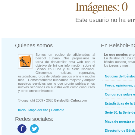
Imágenes: 0
Este usuario no ha en
Quienes somos
En BeisbolE
Somos un equipo de aficionados al
Lo que puedes enco
béisbol cubano. Nos propusimos la
En BeisbolEnCuba.co
tarea de desarrollar esta web con el
béisbol cubano, estad
objetivo de brindar información sobre el
los juegos y más...
Béisbol en Cuba y su Serie Nacional.
Ofrecemos noticias, reportajes,
estadísticas, foros de debate, juegos online y mucho
Noticias del béisb
más... Constantemente buscamos mejorar y ampliar
nuestros servicios por lo que pronto publicaremos
Foros, opiniones, 
nuevas secciones en nuestra web como concursos
y otros entretenimientos.
Concursos sobre e
© copyright 2009 - 2026
BeisbolEnCuba.com
Estadísticas de la 
Inicio
|
Mapa del sitio
|
Contacto
Serie 50, la Serie d
Redes sociales:
Mapa de nuestra 
Directorio de Béi