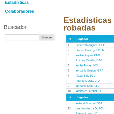
Estadísticas
Colaboradores
Estadísticas
robadas
Buscador
#
Jugador
1
Lazaro Rodriguez
,
CFG
2
Giorvis Duvergel
,
GTM
3
Yoelvis Leyva
,
CFG
Rusney Castillo
,
CAV
5
Yuniet Flores
,
VCL
6
Yordanis Samon
,
GRA
7
Alexei Bell
,
SCU
Andres Quiala
,
LTU
9
Yordanis Scull
,
LTU
10
Yuniesky Larduet
,
LTU
#
Jugador
Yulieski Gourriel
,
SSP
12
Luis Yander La O
,
SCU
Ramon Lunar
,
VCL