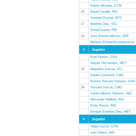
Dainer Moreira
,
GTM
15
David Castillo
,
PRI
Yurisbel Gracial
,
MTZ
17
Aledmis Diaz
,
VCL
Donal Duarte
,
PRI
19
Jose Ramon Alfonso
,
SSP
Barbaro Erisbel Arruebaruena
,
#
Jugador
Roel Santos
,
GRA
Stayler Hernandez
,
MET
23
Alejandro Garcia
,
VCL
Daniel Carbonell
,
CMG
Ramon Yosvani Tamayo
,
GRA
26
Yosvani Garcia
,
CMG
Carlos Alberto Tabares
,
IND
Alexander Malleta
,
IND
Rudy Reyes
,
IND
Enrique Esteban Diaz
,
MET
#
Jugador
Yoilan Cerce
,
GTM
Irait Chirino
,
IND