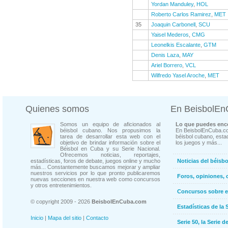
Yordan Manduley
,
HOL
Roberto Carlos Ramirez
,
MET
35
Joaquin Carbonell
,
SCU
Yaisel Mederos
,
CMG
Leonelkis Escalante
,
GTM
Denis Laza
,
MAY
Ariel Borrero
,
VCL
Wilfredo Yasel Aroche
,
MET
Quienes somos
En BeisbolE
Somos un equipo de aficionados al
Lo que puedes enco
béisbol cubano. Nos propusimos la
En BeisbolEnCuba.co
tarea de desarrollar esta web con el
béisbol cubano, estad
objetivo de brindar información sobre el
los juegos y más...
Béisbol en Cuba y su Serie Nacional.
Ofrecemos noticias, reportajes,
estadísticas, foros de debate, juegos online y mucho
Noticias del béisb
más... Constantemente buscamos mejorar y ampliar
nuestros servicios por lo que pronto publicaremos
Foros, opiniones, 
nuevas secciones en nuestra web como concursos
y otros entretenimientos.
Concursos sobre e
© copyright 2009 - 2026
BeisbolEnCuba.com
Estadísticas de la 
Inicio
|
Mapa del sitio
|
Contacto
Serie 50, la Serie d