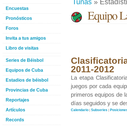
Tunas
» Estadíst
Encuestas
Equipo La
Pronósticos
Foros
Invita a tus amigos
Libro de visitas
Clasificatori
Series de Béisbol
2011-2012
Equipos de Cuba
La etapa Clasificator
Estadios de béisbol
juegos por cada equipo
Provincias de Cuba
primeros equipos de l
Reportajes
días seguidos y se de
Artículos
Calendario
Subseries
Posicione
|
|
Records