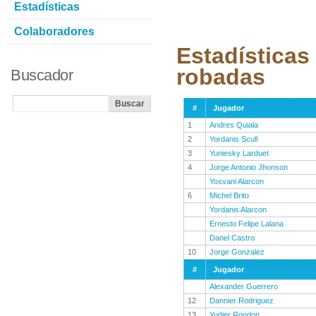
Estadísticas
Colaboradores
Estadísticas
robadas
Buscador
#
Jugador
1
Andres Quiala
2
Yordanis Scull
3
Yuniesky Larduet
4
Jorge Antonio Jhonson
Yosvani Alarcon
6
Michel Brito
Yordanis Alarcon
Ernesto Felipe Lalana
Danel Castro
10
Jorge Gonzalez
#
Jugador
Alexander Guerrero
12
Dannier Rodriguez
13
Yudier Rondon