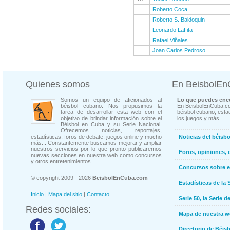
Roberto Coca
Roberto S. Baldoquin
Leonardo Laffita
Rafael Viñales
Joan Carlos Pedroso
Quienes somos
En BeisbolE
Somos un equipo de aficionados al
Lo que puedes enco
béisbol cubano. Nos propusimos la
En BeisbolEnCuba.co
tarea de desarrollar esta web con el
béisbol cubano, estad
objetivo de brindar información sobre el
los juegos y más...
Béisbol en Cuba y su Serie Nacional.
Ofrecemos noticias, reportajes,
estadísticas, foros de debate, juegos online y mucho
Noticias del béisb
más... Constantemente buscamos mejorar y ampliar
nuestros servicios por lo que pronto publicaremos
Foros, opiniones, 
nuevas secciones en nuestra web como concursos
y otros entretenimientos.
Concursos sobre e
© copyright 2009 - 2026
BeisbolEnCuba.com
Estadísticas de la 
Inicio
|
Mapa del sitio
|
Contacto
Serie 50, la Serie d
Redes sociales:
Mapa de nuestra 
Directorio de Béi