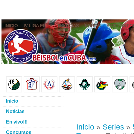
INICIO
IV LIGA ELITE
NOTICIAS
FOROS
PRONÓSTIC
Inicio
Noticias
En vivo!!!
Inicio
»
Series
»
Concursos