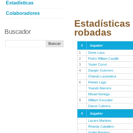
Estadísticas
Colaboradores
Estadísticas
robadas
Buscador
#
Jugador
1
Denis Laza
2
Pedro William Castillo
3
Yunier Corvo
4
Danger Guerrero
Orlando Lavandera
6
Reinier Lago
Yoandri Marrero
Misael Noriega
9
William Gonzalez
Dairon Cabrera
#
Jugador
Lazaro Martinez
Rhandy Caballero
Yudiet Martinez