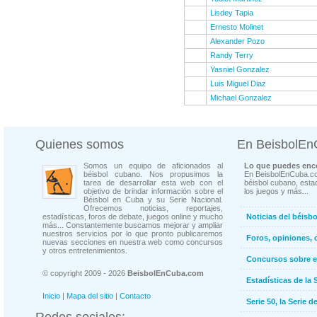
Lisdey Tapia
Ernesto Molinet
Alexander Pozo
Randy Terry
Yasniel Gonzalez
Luis Miguel Diaz
Michael Gonzalez
Quienes somos
En BeisbolE
Somos un equipo de aficionados al
Lo que puedes enco
béisbol cubano. Nos propusimos la
En BeisbolEnCuba.co
tarea de desarrollar esta web con el
béisbol cubano, estad
objetivo de brindar información sobre el
los juegos y más...
Béisbol en Cuba y su Serie Nacional.
Ofrecemos noticias, reportajes,
estadísticas, foros de debate, juegos online y mucho
Noticias del béisb
más... Constantemente buscamos mejorar y ampliar
nuestros servicios por lo que pronto publicaremos
Foros, opiniones, 
nuevas secciones en nuestra web como concursos
y otros entretenimientos.
Concursos sobre e
© copyright 2009 - 2026
BeisbolEnCuba.com
Estadísticas de la 
Inicio
|
Mapa del sitio
|
Contacto
Serie 50, la Serie d