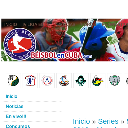
INICIO
IV LIGA ELITE
NOTICIAS
FOROS
PRONÓSTIC
Inicio
Noticias
En vivo!!!
Inicio
»
Series
»
Concursos