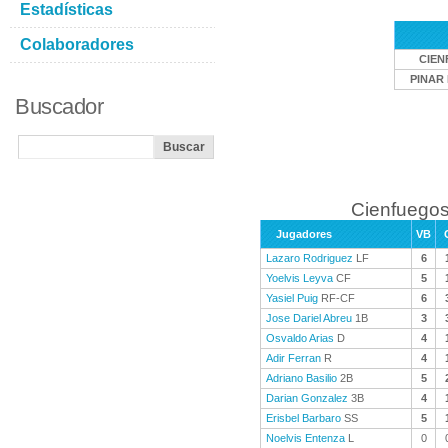
Estadísticas
Colaboradores
CIE
PINAR 
Buscador
Cienfuegos
Jugadores
VB
Lazaro Rodriguez
LF
6
Yoelvis Leyva
CF
5
Yasiel Puig
RF-CF
6
Jose Dariel Abreu
1B
3
Osvaldo Arias
D
4
Adir Ferran
R
4
Adriano Basilio
2B
5
Darian Gonzalez
3B
4
Erisbel Barbaro
SS
5
Noelvis Entenza
L
0