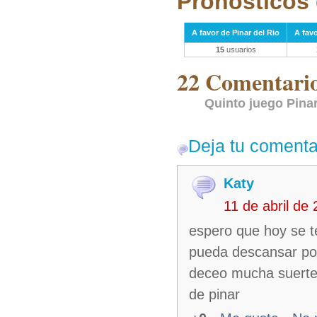
Pronósticos 
A favor de Pinar del Rio
A fav
15
usuarios
22 Comentarios
Quinto juego Pina
Deja tu comenta
Katy
11 de abril de
espero que hoy se te
pueda descansar por
deceo mucha suerte
de pinar