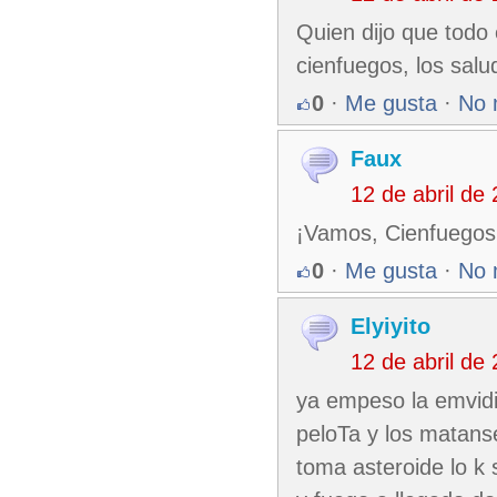
Quien dijo que todo 
cienfuegos, los sal
0
·
Me gusta
·
No 
Faux
12 de abril de
¡Vamos, Cienfuegos!
0
·
Me gusta
·
No 
Elyiyito
12 de abril de
ya empeso la emvidi
peloTa y los matanse
toma asteroide lo k