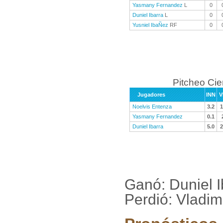
Yasmany Fernandez
L
0
Duniel Ibarra
L
0
Yusniel IbaÑez
RF
0
Pitcheo Ci
Jugadores
INN
V
Noelvis Entenza
3.2
1
Yasmany Fernandez
0.1
Duniel Ibarra
5.0
2
Ganó: Duniel 
Perdió: Vladi