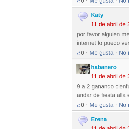
0
·
Me gusta
·
No 
Katy
11 de abril de
por favor alguien me
internet lo puedo ve
0
·
Me gusta
·
No 
habanero
11 de abril de
9 a 2 ganando cienfu
andar de fiesta alla e
0
·
Me gusta
·
No 
Erena
11 de abril de