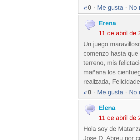
0
·
Me gusta
·
No 
Erena
11 de abril de
Un juego maravillos
comenzo hasta que t
terreno, mis felicta
mañana los cienfueg
realizada, Felicidad
0
·
Me gusta
·
No 
Elena
11 de abril de
Hola soy de Matanzas
Jose D. Abreu por c