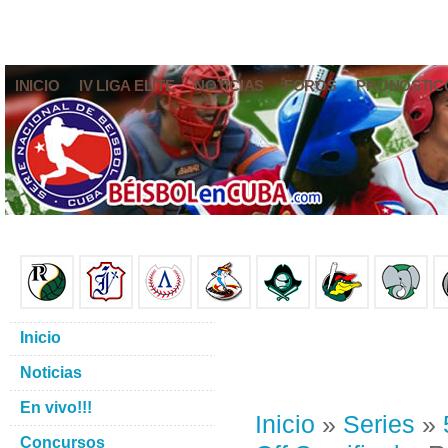
INICIO
IV LIGA ELITE
NOTICIAS
FOROS
PRONÓSTIC
Inicio
Noticias
En vivo!!!
Inicio
»
Series
»
Concursos