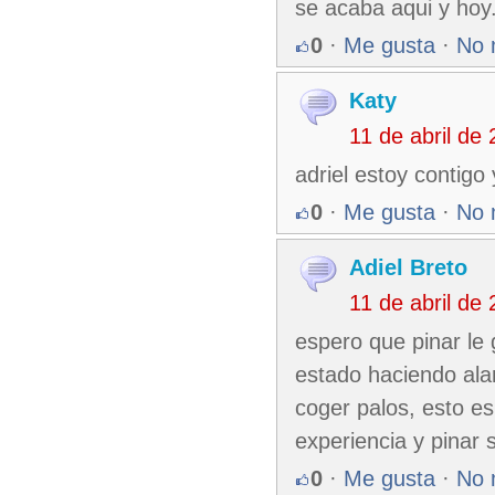
se acaba aqui y hoy
0
·
Me gusta
·
No 
Katy
11 de abril de
adriel estoy contig
0
·
Me gusta
·
No 
Adiel Breto
11 de abril de
espero que pinar le
estado haciendo alar
coger palos, esto es
experiencia y pinar 
0
·
Me gusta
·
No 