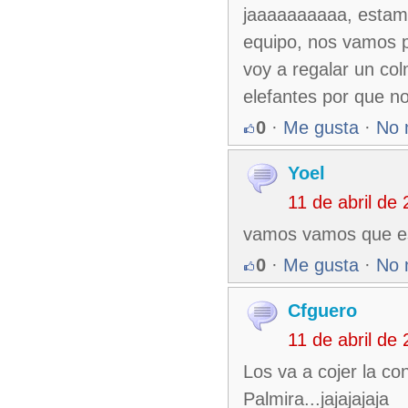
jaaaaaaaaaa, estam
equipo, nos vamos pa
voy a regalar un col
elefantes por que n
0
·
Me gusta
·
No 
Yoel
11 de abril de
vamos vamos que es
0
·
Me gusta
·
No 
Cfguero
11 de abril de
Los va a cojer la co
Palmira...jajajajaja