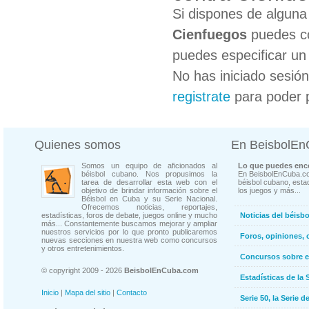
Si dispones de algun
Cienfuegos
puedes co
puedes especificar un 
No has iniciado sesió
registrate
para poder 
Quienes somos
En BeisbolE
Somos un equipo de aficionados al
Lo que puedes enco
béisbol cubano. Nos propusimos la
En BeisbolEnCuba.co
tarea de desarrollar esta web con el
béisbol cubano, estad
objetivo de brindar información sobre el
los juegos y más...
Béisbol en Cuba y su Serie Nacional.
Ofrecemos noticias, reportajes,
estadísticas, foros de debate, juegos online y mucho
Noticias del béisb
más... Constantemente buscamos mejorar y ampliar
nuestros servicios por lo que pronto publicaremos
Foros, opiniones, 
nuevas secciones en nuestra web como concursos
y otros entretenimientos.
Concursos sobre e
© copyright 2009 - 2026
BeisbolEnCuba.com
Estadísticas de la 
Inicio
|
Mapa del sitio
|
Contacto
Serie 50, la Serie d