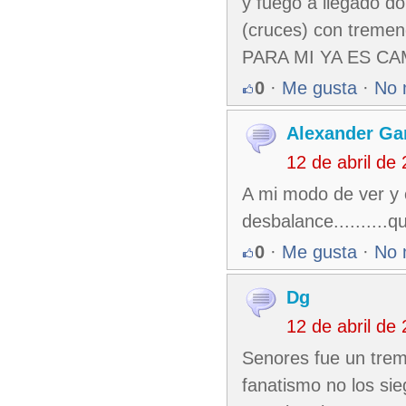
y fuego a llegado do
(cruces) con treme
PARA MI YA ES C
0
·
Me gusta
·
No 
Alexander Ga
12 de abril de
A mi modo de ver y c
desbalance..........qu
0
·
Me gusta
·
No 
Dg
12 de abril de
Senores fue un trem
fanatismo no los sie