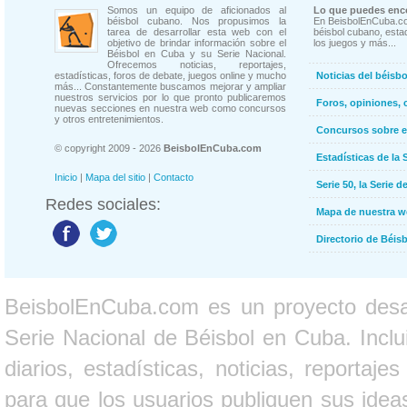
Somos un equipo de aficionados al
Lo que puedes enco
béisbol cubano. Nos propusimos la
En BeisbolEnCuba.co
tarea de desarrollar esta web con el
béisbol cubano, estad
objetivo de brindar información sobre el
los juegos y más...
Béisbol en Cuba y su Serie Nacional.
Ofrecemos noticias, reportajes,
estadísticas, foros de debate, juegos online y mucho
Noticias del béisb
más... Constantemente buscamos mejorar y ampliar
nuestros servicios por lo que pronto publicaremos
Foros, opiniones, 
nuevas secciones en nuestra web como concursos
y otros entretenimientos.
Concursos sobre e
© copyright 2009 - 2026
BeisbolEnCuba.com
Estadísticas de la 
Inicio
|
Mapa del sitio
|
Contacto
Serie 50, la Serie d
Redes sociales:
Mapa de nuestra 
Directorio de Béi
BeisbolEnCuba.com es un proyecto desarr
Serie Nacional de Béisbol en Cuba. Inclui
diarios, estadísticas, noticias, report
para que los usuarios publiquen sus ideas