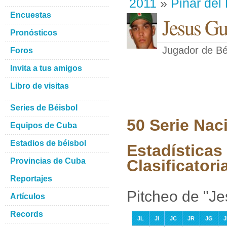
2011
»
Pinar del
Encuestas
Jesus Gu
Pronósticos
Jugador de Bé
Foros
Invita a tus amigos
Libro de visitas
Series de Béisbol
50 Serie Nac
Equipos de Cuba
Estadios de béisbol
Estadísticas
Provincias de Cuba
Clasificatori
Reportajes
Pitcheo de "Je
Artículos
Records
JL
JI
JC
JR
JG
J