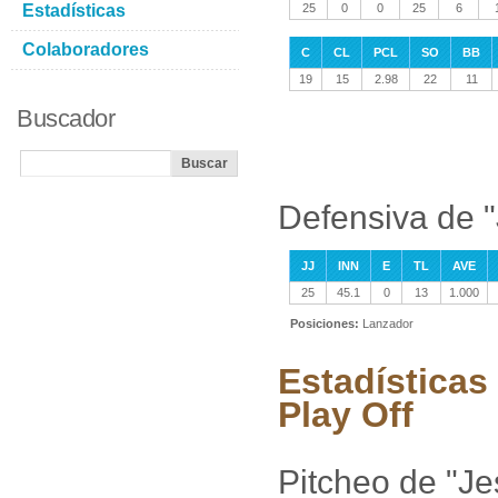
Estadísticas
25
0
0
25
6
Colaboradores
C
CL
PCL
SO
BB
19
15
2.98
22
11
Buscador
Defensiva de 
JJ
INN
E
TL
AVE
25
45.1
0
13
1.000
Posiciones:
Lanzador
Estadísticas
Play Off
Pitcheo de "Je