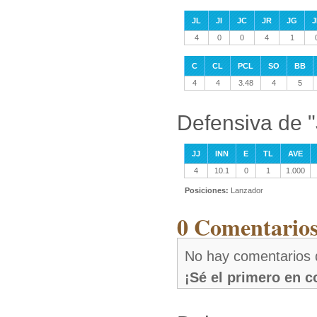
JL
JI
JC
JR
JG
J
4
0
0
4
1
C
CL
PCL
SO
BB
4
4
3.48
4
5
Defensiva de 
JJ
INN
E
TL
AVE
4
10.1
0
1
1.000
Posiciones:
Lanzador
0 Comentarios
No hay comentarios 
¡Sé el primero en 