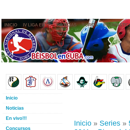
INICIO
IV LIGA ELITE
NOTICIAS
FOROS
PRONÓSTIC
Inicio
Noticias
En vivo!!!
Inicio
»
Series
»
Concursos