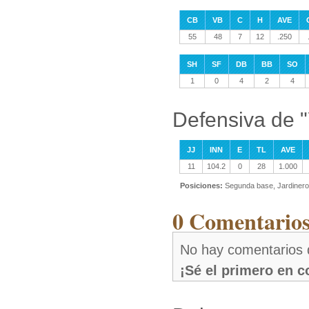
CB
VB
C
H
AVE
55
48
7
12
.250
SH
SF
DB
BB
SO
1
0
4
2
4
Defensiva de "
JJ
INN
E
TL
AVE
11
104.2
0
28
1.000
Posiciones:
Segunda base, Jardinero
0 Comentarios
No hay comentarios 
¡Sé el primero en 