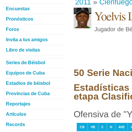
2011
»
Cienfueg
Encuestas
Yoelvis 
Pronósticos
Jugador de Bé
Foros
Invita a tus amigos
Libro de visitas
Series de Béisbol
50 Serie Nac
Equipos de Cuba
Estadios de béisbol
Estadísticas
Provincias de Cuba
etapa Clasifi
Reportajes
Ofensiva de "Y
Artículos
Records
CB
VB
C
H
AVE