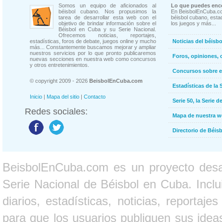
Somos un equipo de aficionados al
Lo que puedes enco
béisbol cubano. Nos propusimos la
En BeisbolEnCuba.co
tarea de desarrollar esta web con el
béisbol cubano, estad
objetivo de brindar información sobre el
los juegos y más...
Béisbol en Cuba y su Serie Nacional.
Ofrecemos noticias, reportajes,
estadísticas, foros de debate, juegos online y mucho
Noticias del béisb
más... Constantemente buscamos mejorar y ampliar
nuestros servicios por lo que pronto publicaremos
Foros, opiniones, 
nuevas secciones en nuestra web como concursos
y otros entretenimientos.
Concursos sobre e
© copyright 2009 - 2026
BeisbolEnCuba.com
Estadísticas de la 
Inicio
|
Mapa del sitio
|
Contacto
Serie 50, la Serie d
Redes sociales:
Mapa de nuestra 
Directorio de Béi
BeisbolEnCuba.com es un proyecto desarr
Serie Nacional de Béisbol en Cuba. Inclui
diarios, estadísticas, noticias, report
para que los usuarios publiquen sus ideas