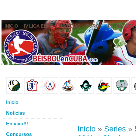
INICIO
IV LIGA ELITE
NOTICIAS
FOROS
PRONÓSTIC
Inicio
Noticias
En vivo!!!
Inicio
»
Series
»
Concursos