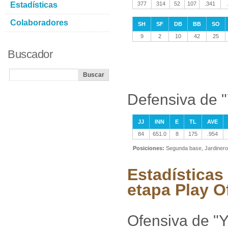
Estadísticas
377
314
52
107
.341
Colaboradores
SH
SF
DB
BB
SO
9
2
10
42
25
Buscador
Defensiva de "
JJ
INN
E
TL
AVE
84
651.0
8
175
.954
Posiciones:
Segunda base, Jardinero
Estadísticas
etapa Play O
Ofensiva de "Y