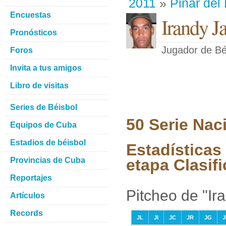
2011
»
Pinar del
Encuestas
Irandy Ja
Pronósticos
Jugador de Bé
Foros
Invita a tus amigos
Libro de visitas
Series de Béisbol
50 Serie Nac
Equipos de Cuba
Estadios de béisbol
Estadísticas 
Provincias de Cuba
etapa Clasifi
Reportajes
Pitcheo de "Ira
Artículos
Records
JL
JI
JC
JR
JG
J