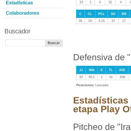
Estadísticas
33
1
0
32
4
Colaboradores
C
CL
PCL
SO
BB
35
29
5.15
37
17
Buscador
Defensiva de "I
JJ
INN
E
TL
AVE
33
50.2
1
16
.938
Posiciones:
Lanzador
Estadísticas 
etapa Play O
Pitcheo de "Ira