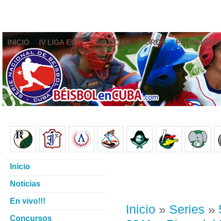
INICIO
IV LIGA ELITE
NOTICIAS
FOROS
PRONÓSTIC
Inicio
Noticias
En vivo!!!
Inicio
»
Series
»
Concursos