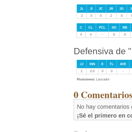
JL
JI
JC
JR
JG
J
2
0
0
2
0
C
CL
PCL
SO
BB
4
4
-
0
0
Defensiva de "I
JJ
INN
E
TL
AVE
2
0.0
0
0
-
Posiciones:
Lanzador
0 Comentarios 
No hay comentarios d
¡Sé el primero en 