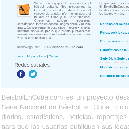
Somos un equipo de aficionados al
Lo que puedes enco
béisbol cubano. Nos propusimos la
En BeisbolEnCuba.co
tarea de desarrollar esta web con el
béisbol cubano, estad
objetivo de brindar información sobre el
los juegos y más...
Béisbol en Cuba y su Serie Nacional.
Ofrecemos noticias, reportajes,
estadísticas, foros de debate, juegos online y mucho
Noticias del béisb
más... Constantemente buscamos mejorar y ampliar
nuestros servicios por lo que pronto publicaremos
Foros, opiniones, 
nuevas secciones en nuestra web como concursos
y otros entretenimientos.
Concursos sobre e
© copyright 2009 - 2026
BeisbolEnCuba.com
Estadísticas de la 
Inicio
|
Mapa del sitio
|
Contacto
Serie 50, la Serie d
Redes sociales:
Mapa de nuestra 
Directorio de Béi
BeisbolEnCuba.com es un proyecto desarr
Serie Nacional de Béisbol en Cuba. Inclui
diarios, estadísticas, noticias, report
para que los usuarios publiquen sus ideas