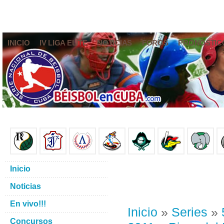
INICIO
IV LIGA ELITE
NOTICIAS
FOROS
PRONÓSTIC
Inicio
Noticias
En vivo!!!
Inicio
»
Series
»
Concursos