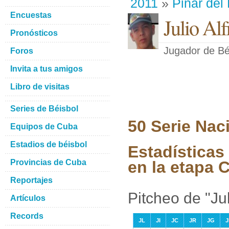
2011
»
Pinar del
Encuestas
Julio Al
Pronósticos
Jugador de Bé
Foros
Invita a tus amigos
Libro de visitas
Series de Béisbol
50 Serie Nac
Equipos de Cuba
Estadios de béisbol
Estadísticas
Provincias de Cuba
en la etapa C
Reportajes
Pitcheo de "Ju
Artículos
Records
JL
JI
JC
JR
JG
J