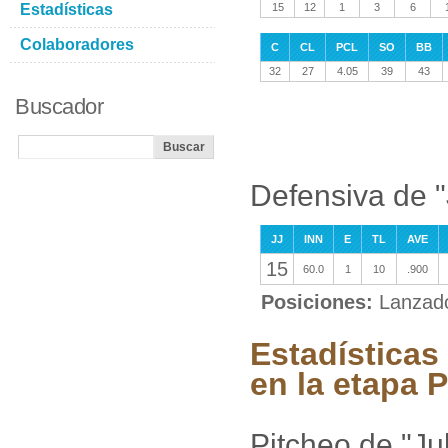
Estadísticas
15
12
1
3
6
Colaboradores
C
CL
PCL
SO
BB
32
27
4.05
39
43
Buscador
Defensiva de "
JJ
INN
E
TL
AVE
15
60.0
1
10
.900
Posiciones:
Lanzad
Estadísticas
en la etapa P
Pitcheo de "Ju