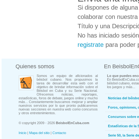
Si dispones de algun
colaborar con nuestra
Título y una Descripci
No has iniciado sesió
registrate
para poder 
Quienes somos
En BeisbolE
Somos un equipo de aficionados al
Lo que puedes enco
béisbol cubano. Nos propusimos la
En BeisbolEnCuba.co
tarea de desarrollar esta web con el
béisbol cubano, estad
objetivo de brindar información sobre el
los juegos y más...
Béisbol en Cuba y su Serie Nacional.
Ofrecemos noticias, reportajes,
estadísticas, foros de debate, juegos online y mucho
Noticias del béisb
más... Constantemente buscamos mejorar y ampliar
nuestros servicios por lo que pronto publicaremos
Foros, opiniones, 
nuevas secciones en nuestra web como concursos
y otros entretenimientos.
Concursos sobre e
© copyright 2009 - 2026
BeisbolEnCuba.com
Estadísticas de la 
Inicio
|
Mapa del sitio
|
Contacto
Serie 50, la Serie d