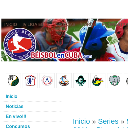
INICIO
IV LIGA ELITE
NOTICIAS
FOROS
PRONÓSTIC
Inicio
Noticias
En vivo!!!
Inicio
»
Series
»
Concursos