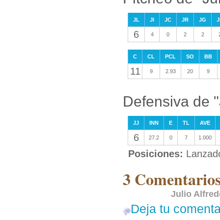
JL
JI
JC
JR
JG
J
6
4
0
2
2
C
CL
PCL
SO
BB
11
9
2.93
20
9
Defensiva de "
JJ
INN
E
TL
AVE
6
27.2
0
7
1.000
Posiciones:
Lanzad
3 Comentarios
Julio Alfre
Deja tu comenta