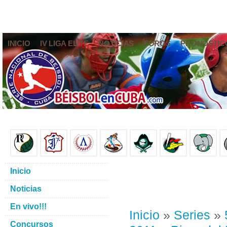
INICIO
IV LIGA ELITE
NOTICIAS
FOROS
PRONÓSTIC
Inicio
Noticias
En vivo!!!
Inicio
»
Series
»
Concursos