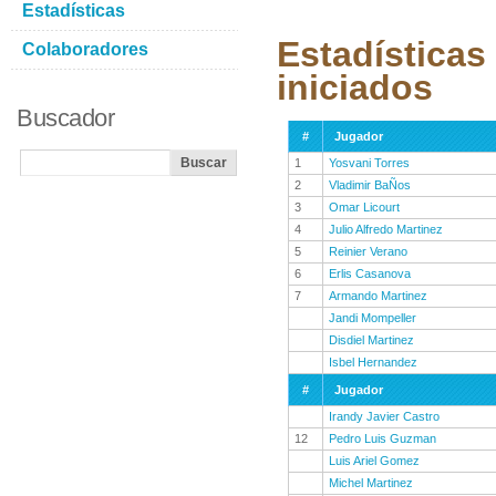
Estadísticas
Estadísticas
Colaboradores
iniciados
Buscador
#
Jugador
1
Yosvani Torres
2
Vladimir BaÑos
3
Omar Licourt
4
Julio Alfredo Martinez
5
Reinier Verano
6
Erlis Casanova
7
Armando Martinez
Jandi Mompeller
Disdiel Martinez
Isbel Hernandez
#
Jugador
Irandy Javier Castro
12
Pedro Luis Guzman
Luis Ariel Gomez
Michel Martinez