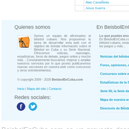
Alain CastaÑeda
Jesus Guerra
Quienes somos
En BeisbolE
Somos un equipo de aficionados al
Lo que puedes enco
béisbol cubano. Nos propusimos la
En BeisbolEnCuba.co
tarea de desarrollar esta web con el
béisbol cubano, estad
objetivo de brindar información sobre el
los juegos y más...
Béisbol en Cuba y su Serie Nacional.
Ofrecemos noticias, reportajes,
estadísticas, foros de debate, juegos online y mucho
Noticias del béisb
más... Constantemente buscamos mejorar y ampliar
nuestros servicios por lo que pronto publicaremos
Foros, opiniones, 
nuevas secciones en nuestra web como concursos
y otros entretenimientos.
Concursos sobre e
© copyright 2009 - 2026
BeisbolEnCuba.com
Estadísticas de la 
Inicio
|
Mapa del sitio
|
Contacto
Serie 50, la Serie d
Redes sociales:
Mapa de nuestra 
Directorio de Béi