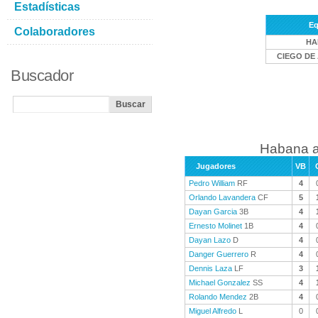
Estadísticas
Eq
Colaboradores
HA
CIEGO DE 
Buscador
Habana a
Jugadores
VB
Pedro William
RF
4
Orlando Lavandera
CF
5
Dayan Garcia
3B
4
Ernesto Molinet
1B
4
Dayan Lazo
D
4
Danger Guerrero
R
4
Dennis Laza
LF
3
Michael Gonzalez
SS
4
Rolando Mendez
2B
4
Miguel Alfredo
L
0