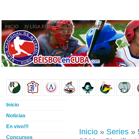
INICIO
IV LIGA ELITE
NOTICIAS
FOROS
PRONÓSTIC
Inicio
Noticias
En vivo!!!
Inicio
»
Series
»
Concursos