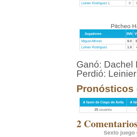
Leinier Rodriguez
L
0
Pitcheo 
Jugadores
INN
V
Miguel Alfredo
8.0
3
Leinier Rodriguez
1.0
Ganó: Dachel
Perdió: Leinie
Pronósticos 
A favor de Ciego de Avila
A fa
25
usuarios
2 Comentarios 
Sexto juego 