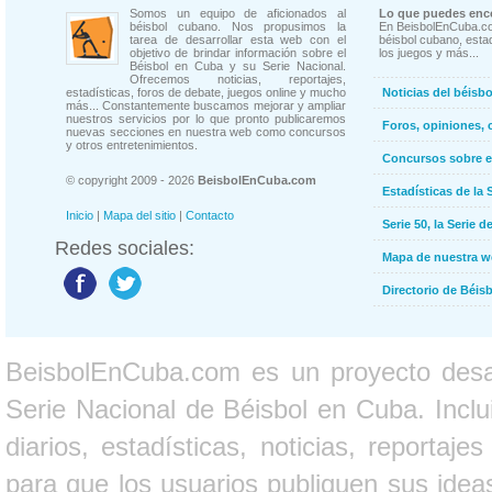
Somos un equipo de aficionados al
Lo que puedes enco
béisbol cubano. Nos propusimos la
En BeisbolEnCuba.co
tarea de desarrollar esta web con el
béisbol cubano, estad
objetivo de brindar información sobre el
los juegos y más...
Béisbol en Cuba y su Serie Nacional.
Ofrecemos noticias, reportajes,
estadísticas, foros de debate, juegos online y mucho
Noticias del béisb
más... Constantemente buscamos mejorar y ampliar
nuestros servicios por lo que pronto publicaremos
Foros, opiniones, 
nuevas secciones en nuestra web como concursos
y otros entretenimientos.
Concursos sobre e
© copyright 2009 - 2026
BeisbolEnCuba.com
Estadísticas de la 
Inicio
|
Mapa del sitio
|
Contacto
Serie 50, la Serie d
Redes sociales:
Mapa de nuestra 
Directorio de Béi
BeisbolEnCuba.com es un proyecto desarr
Serie Nacional de Béisbol en Cuba. Inclui
diarios, estadísticas, noticias, report
para que los usuarios publiquen sus ideas