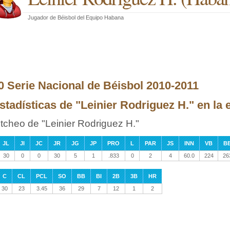
Jugador de Béisbol
del
Equipo Habana
0 Serie Nacional de Béisbol 2010-2011
stadísticas de "Leinier Rodriguez H." en la e
itcheo de "Leinier Rodriguez H."
JL
JI
JC
JR
JG
JP
PRO
L
PAR
JS
INN
VB
B
30
0
0
30
5
1
.833
0
2
4
60.0
224
26
C
CL
PCL
SO
BB
BI
2B
3B
HR
30
23
3.45
36
29
7
12
1
2