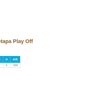
etapa Play Off
E
H
AVE
5
.500