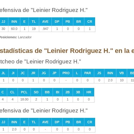
efensiva de "Leinier Rodriguez H."
JJ
INN
E
TL
AVE
DP
PB
BR
CR
30
60.0
1
19
.947
1
0
0
1
Posiciones:
Lanzador
stadísticas de "Leinier Rodriguez H." en la 
itcheo de "Leinier Rodriguez H."
JL
JI
JC
JR
JG
JP
PRO
L
PAR
JS
INN
VB
B
1
0
0
1
0
0
-
0
0
0
2.0
10
11
C
CL
PCL
SO
BB
BI
2B
3B
HR
4
4
18.00
2
1
0
1
0
0
efensiva de "Leinier Rodriguez H."
JJ
INN
E
TL
AVE
DP
PB
BR
CR
1
2.0
0
0
-
0
0
0
0