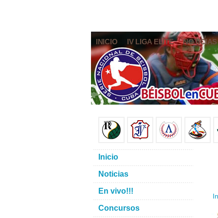
INICIO
IV LIGA ELITE
NOTICIAS
Inicio
Noticias
En vivo!!!
In
Concursos