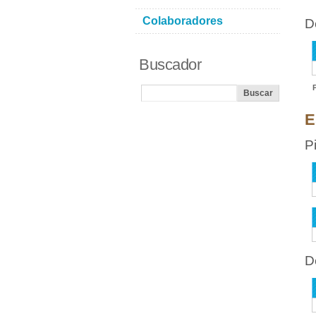
Colaboradores
D
Buscador
E
P
D