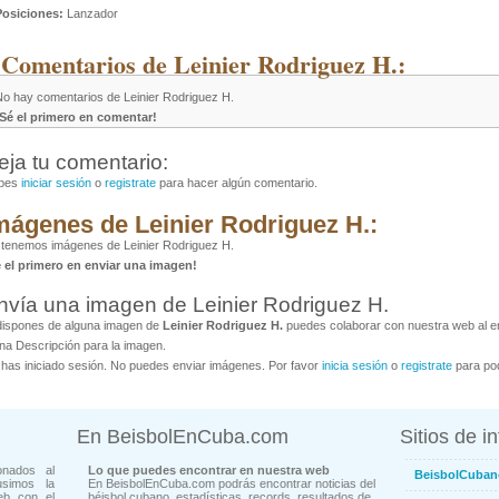
Posiciones:
Lanzador
 Comentarios de Leinier Rodriguez H.:
No hay comentarios de Leinier Rodriguez H.
¡Sé el primero en comentar!
eja tu comentario:
bes
iniciar sesión
o
registrate
para hacer algún comentario.
mágenes de Leinier Rodriguez H.:
tenemos imágenes de Leinier Rodriguez H.
é el primero en enviar una imagen!
nvía una imagen de Leinier Rodriguez H.
dispones de alguna imagen de
Leinier Rodriguez H.
puedes colaborar con nuestra web al en
na Descripción para la imagen.
has iniciado sesión. No puedes enviar imágenes. Por favor
inicia sesión
o
registrate
para pod
En BeisbolEnCuba.com
Sitios de i
onados al
Lo que puedes encontrar en nuestra web
BeisbolCuban
usimos la
En BeisbolEnCuba.com podrás encontrar noticias del
eb con el
béisbol cubano, estadísticas, records, resultados de