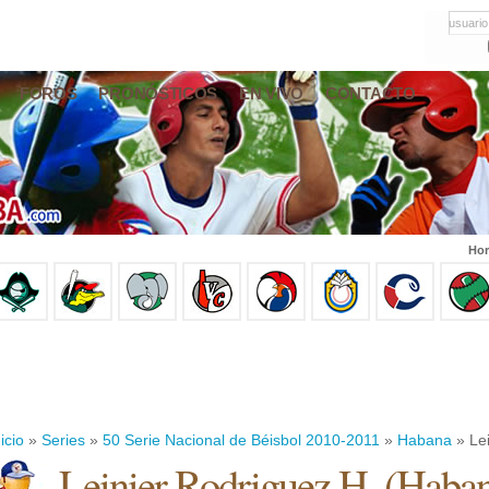
usuario
FOROS
PRONÓSTICOS
EN VIVO
CONTACTO
Hor
icio
»
Series
»
50 Serie Nacional de Béisbol 2010-2011
»
Habana
» Lei
Leinier Rodriguez H.
(
Haba