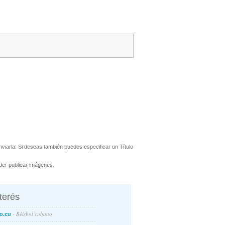
viarla. Si deseas también puedes especificar un Título
er publicar imágenes.
nterés
- Béisbol cubano
o.cu