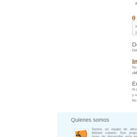
0
D
De
I
No 
¡S
E
Si 
y u
No 
Quienes somos
Somos un equipo de afici
béisbol cubano. Nos prop
tarea de desarrollar esta w