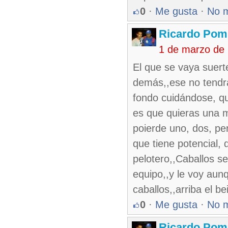
0
·
Me gusta
·
No 
Ricardo Pom
1 de marzo de
El que se vaya suerte
demás,,ese no tendr
fondo cuidándose, qu
es que quieras una m
poierde uno, dos, pero
que tiene potencial, 
pelotero,,Caballos se
equipo,,y le voy aun
caballos,,arriba el be
0
·
Me gusta
·
No 
Ricardo Pom