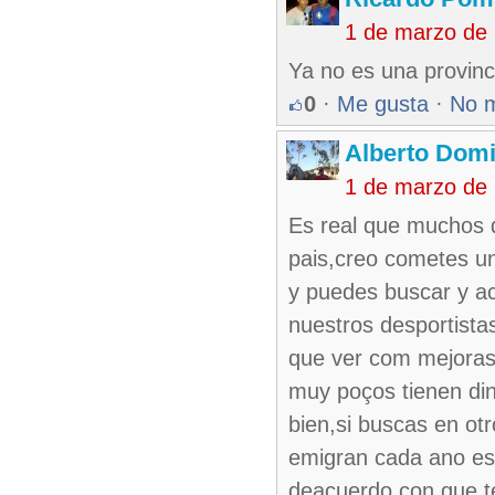
1 de marzo de
Ya no es una provinc
0
·
Me gusta
·
No 
Alberto Dom
1 de marzo de
Es real que muchos d
pais,creo cometes un
y puedes buscar y ac
nuestros desportista
que ver com mejoras
muy poços tienen din
bien,si buscas en otr
emigran cada ano es
deacuerdo con que t