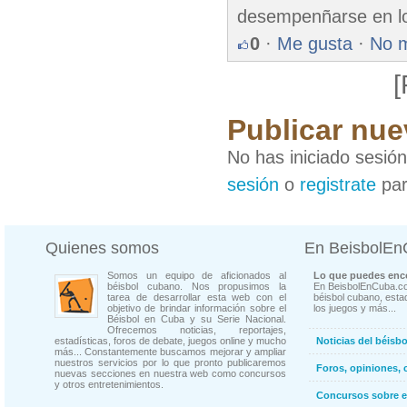
desempenñarse en lo
0
·
Me gusta
·
No 
[
Publicar nue
No has iniciado sesió
sesión
o
registrate
par
Quienes somos
En BeisbolE
Somos un equipo de aficionados al
Lo que puedes enco
béisbol cubano. Nos propusimos la
En BeisbolEnCuba.co
tarea de desarrollar esta web con el
béisbol cubano, estad
objetivo de brindar información sobre el
los juegos y más...
Béisbol en Cuba y su Serie Nacional.
Ofrecemos noticias, reportajes,
estadísticas, foros de debate, juegos online y mucho
Noticias del béisb
más... Constantemente buscamos mejorar y ampliar
nuestros servicios por lo que pronto publicaremos
Foros, opiniones, 
nuevas secciones en nuestra web como concursos
y otros entretenimientos.
Concursos sobre e