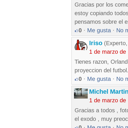
Gracias por los comen
estoy copiando todo
pensamos sobre el e
0
·
Me gusta
·
No 
Iriso
(Experto,
1 de marzo de
Tienes razon, Orland
proyeccion del futbo
0
·
Me gusta
·
No 
Michel Marti
1 de marzo de
Gracias a todos , fo
el exodo , muy preoc
0
·
Me gusta
·
No 