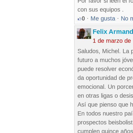
Por favor si leen el 
con sus equipos .
0
·
Me gusta
·
No 
Felix Armand
1 de marzo de
Saludos, Michel. La p
futuro a muchos jóve
puede resolver económ
da oportunidad de pr
emocional. Un porcen
en otras ligas o desis
Así que pienso que h
En todos nuestro pa
prospectos beisboli
cumplen quince años