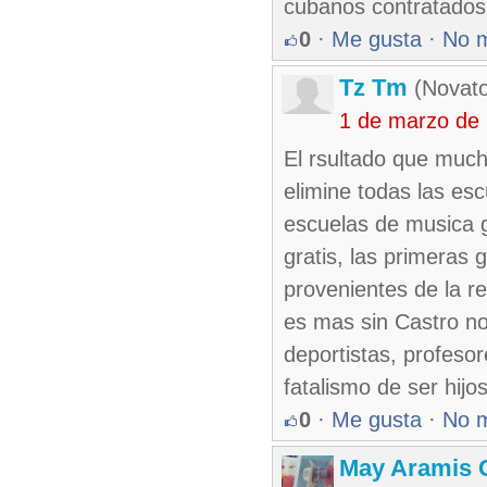
cubanos contratados
0
·
Me gusta
·
No 
Tz Tm
(Novato
1 de marzo de
El rsultado que much
elimine todas las esc
escuelas de musica gr
gratis, las primeras 
provenientes de la r
es mas sin Castro no
deportistas, profesor
fatalismo de ser hijo
0
·
Me gusta
·
No 
May Aramis 