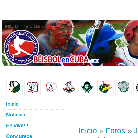
INICIO
IV LIGA ELITE
NOTICIAS
FOROS
PRONÓSTIC
Inicio
Noticias
En vivo!!!
Inicio
»
Foros
»
J
Concursos