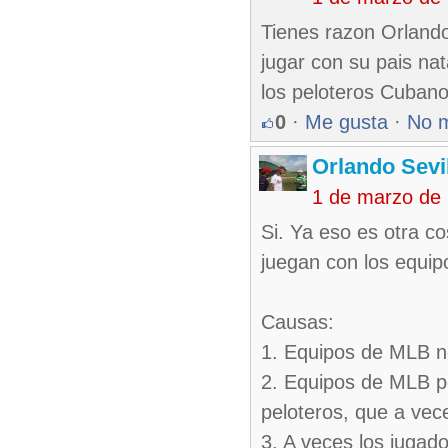
Tienes razon Orlando,
jugar con su pais na
los peloteros Cubano
0
·
Me gusta
·
No 
Orlando Sevi
1 de marzo de
Si. Ya eso es otra c
juegan con los equipo
Causas:
1. Equipos de MLB n
2. Equipos de MLB po
peloteros, que a vec
3. A veces los jugado