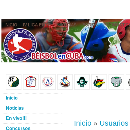
INICIO
IV LIGA ELITE
NOTICIAS
FOROS
PRONÓSTIC
Inicio
Noticias
En vivo!!!
Inicio
»
Usuarios
Concursos