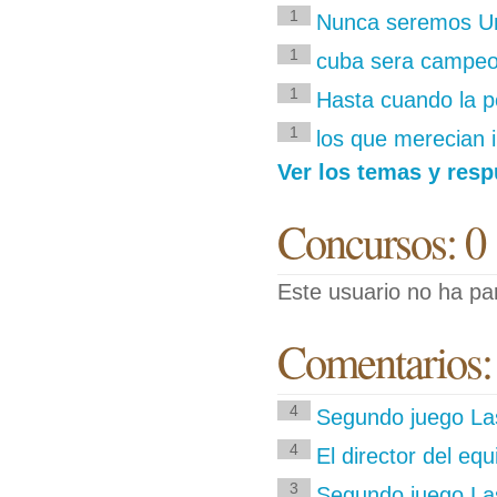
1
Nunca seremos Un
1
cuba sera campeo
1
Hasta cuando la po
1
los que merecian i
Ver los temas y resp
Concursos: 0
Este usuario no ha pa
Comentarios:
4
Segundo juego La
4
El director del eq
3
Segundo juego Las