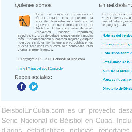
Quienes somos
En BeisbolE
Somos un equipo de aficionados al
Lo que puedes enco
béisbol cubano. Nos propusimos la
En BeisbolEnCuba.co
tarea de desarrollar esta web con el
béisbol cubano, estad
objetivo de brindar información sobre el
los juegos y más...
Béisbol en Cuba y su Serie Nacional.
Ofrecemos noticias, reportajes,
estadísticas, foros de debate, juegos online y mucho
Noticias del béisb
más... Constantemente buscamos mejorar y ampliar
nuestros servicios por lo que pronto publicaremos
Foros, opiniones, 
nuevas secciones en nuestra web como concursos
y otros entretenimientos.
Concursos sobre e
© copyright 2009 - 2026
BeisbolEnCuba.com
Estadísticas de la 
Inicio
|
Mapa del sitio
|
Contacto
Serie 50, la Serie d
Redes sociales:
Mapa de nuestra 
Directorio de Béi
BeisbolEnCuba.com es un proyecto desarr
Serie Nacional de Béisbol en Cuba. Inclui
diarios, estadísticas, noticias, report