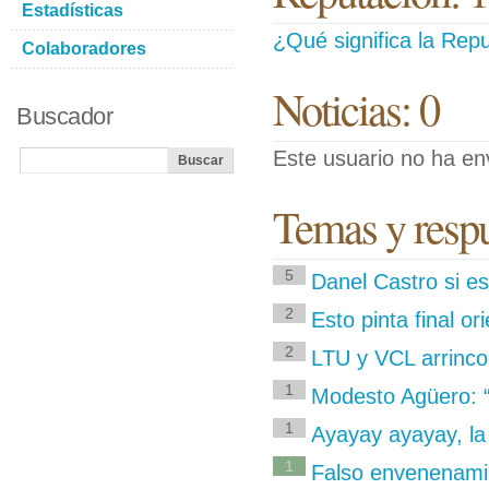
Estadísticas
¿Qué significa la Repu
Colaboradores
Noticias: 0
Buscador
Este usuario no ha env
Temas y respu
5
Danel Castro si es
2
Esto pinta final ori
2
LTU y VCL arrincon
1
Modesto Agüero: 
1
Ayayay ayayay, la
1
Falso envenenamie