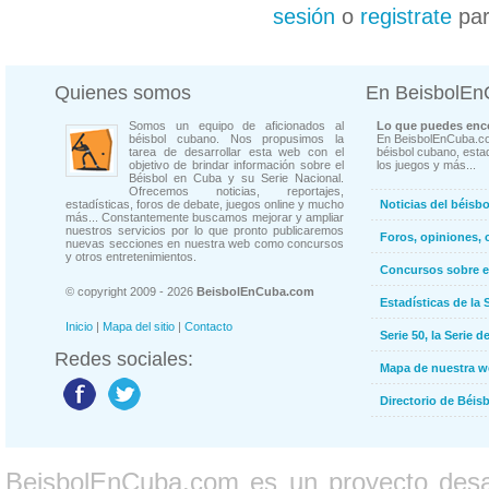
sesión
o
registrate
par
Quienes somos
En BeisbolE
Somos un equipo de aficionados al
Lo que puedes enco
béisbol cubano. Nos propusimos la
En BeisbolEnCuba.co
tarea de desarrollar esta web con el
béisbol cubano, estad
objetivo de brindar información sobre el
los juegos y más...
Béisbol en Cuba y su Serie Nacional.
Ofrecemos noticias, reportajes,
estadísticas, foros de debate, juegos online y mucho
Noticias del béisb
más... Constantemente buscamos mejorar y ampliar
nuestros servicios por lo que pronto publicaremos
Foros, opiniones, 
nuevas secciones en nuestra web como concursos
y otros entretenimientos.
Concursos sobre e
© copyright 2009 - 2026
BeisbolEnCuba.com
Estadísticas de la 
Inicio
|
Mapa del sitio
|
Contacto
Serie 50, la Serie d
Redes sociales:
Mapa de nuestra 
Directorio de Béi
BeisbolEnCuba.com es un proyecto desarr