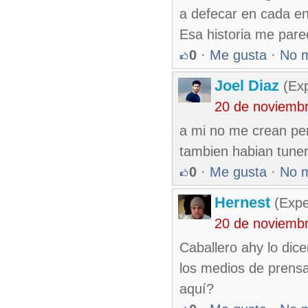
a defecar en cada en
Esa historia me pare
0
·
Me gusta
·
No 
Joel Diaz
(Exp
20 de noviemb
a mi no me crean per
tambien habian tuner
0
·
Me gusta
·
No 
Hernest
(Expe
20 de noviemb
Caballero ahy lo dic
los medios de prensa
aquí?