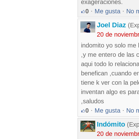
exageraciones.
0
·
Me gusta
·
No 
Joel Diaz
(Exp
20 de noviemb
indomito yo solo me b
,y me entero de las 
aqui todo lo relacion
benefican ,cuando en 
tiene k ver con la pe
inventan algo es par
,saludos
0
·
Me gusta
·
No 
Indómito
(Exp
20 de noviemb