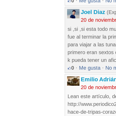
0
·
Me gusta
·
No 
Joel Diaz
(Exp
20 de noviemb
si ,si ,si esta todo 
fue al terminar la p
para viajar a las tu
primero eran sextos 
k pueda tener un afi
0
·
Me gusta
·
No 
Emilio Adriá
20 de noviemb
Lean este artículo, de
http://www.periodico
hace-de-tripas-coraz