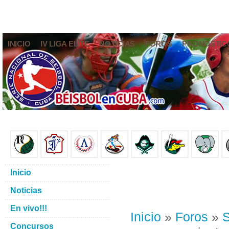
INICIO
IV LIGA ELITE
NOTICIAS
FOROS
PRONÓSTIC
Inicio
Noticias
En vivo!!!
Inicio
»
Foros
»
S
Concursos