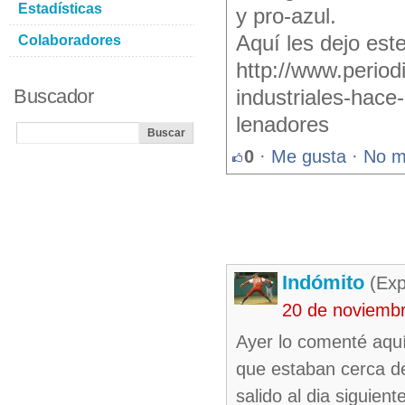
Estadísticas
y pro-azul.
Aquí les dejo est
Colaboradores
http://www.period
Buscador
industriales-hace
lenadores
0
·
Me gusta
·
No m
Indómito
(Exp
20 de noviemb
Ayer lo comenté aquí
que estaban cerca de
salido al dia siguie