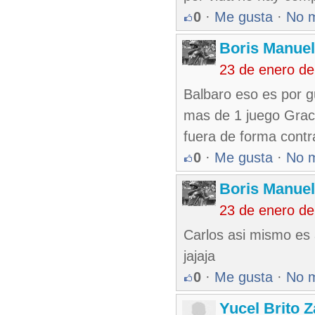
0
·
Me gusta
·
No 
Boris Manue
23 de enero d
Balbaro eso es por g
mas de 1 juego Graci
fuera de forma contra
0
·
Me gusta
·
No 
Boris Manue
23 de enero d
Carlos asi mismo es
jajaja
0
·
Me gusta
·
No 
Yucel Brito 