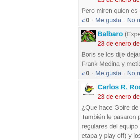
Pero miren quien es 
0
·
Me gusta
·
No 
Balbaro
(Expe
23 de enero d
Boris se los dije de
Frank Medina y metió
0
·
Me gusta
·
No 
Carlos R. Ro
23 de enero d
¿Que hace Goire de 
También le pasaron po
regulares del equipo 
etapa y play off) y l