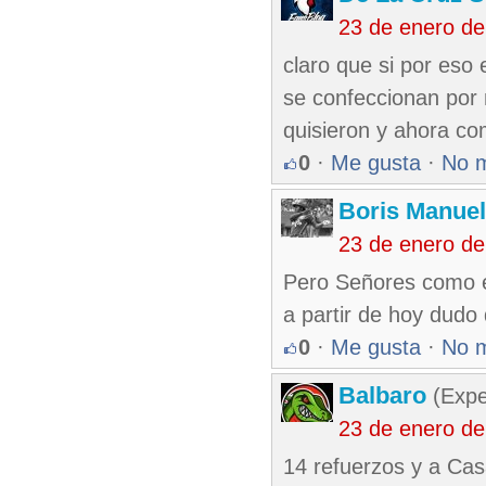
23 de enero d
claro que si por eso
se confeccionan por
quisieron y ahora com
0
·
Me gusta
·
No 
Boris Manue
23 de enero d
Pero Señores como e
a partir de hoy dudo 
0
·
Me gusta
·
No 
Balbaro
(Expe
23 de enero d
14 refuerzos y a Ca