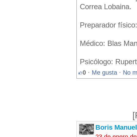
Correa Lobaina.
Preparador físico
Médico: Blas Ma
Psicólogo: Ruper
0
·
Me gusta
·
No m
[
Boris Manue
23 de enero d