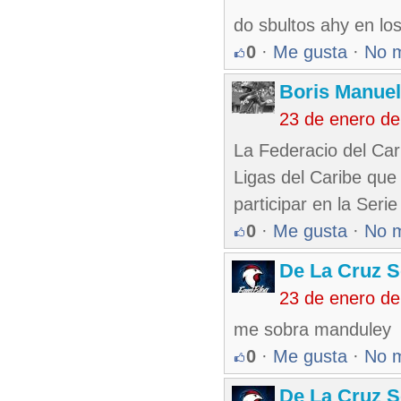
do sbultos ahy en lo
0
·
Me gusta
·
No 
Boris Manue
23 de enero d
La Federacio del Cari
Ligas del Caribe qu
participar en la Serie
0
·
Me gusta
·
No 
De La Cruz S
23 de enero d
me sobra manduley
0
·
Me gusta
·
No 
De La Cruz S