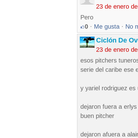
23 de enero d
Pero
0
·
Me gusta
·
No 
Ciclón De O
23 de enero d
esos pitchers tuneros 
serie del caribe ese 
y yariel rodriguez e
dejaron fuera a erly
buen pitcher
dejaron afuera a alai