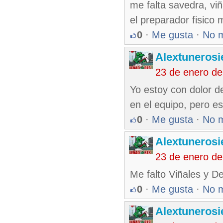
me falta savedra, viñ
el preparador fisico
0
·
Me gusta
·
No 
Alextunerosi
23 de enero d
Yo estoy con dolor d
en el equipo, pero es
0
·
Me gusta
·
No 
Alextunerosi
23 de enero d
Me falto Viñales y D
0
·
Me gusta
·
No 
Alextunerosi