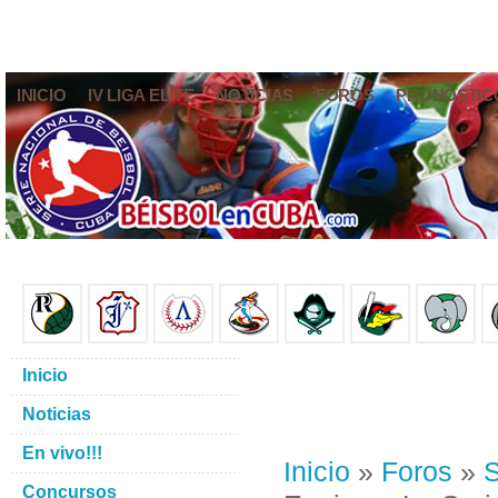
INICIO
IV LIGA ELITE
NOTICIAS
FOROS
PRONÓSTIC
Inicio
Noticias
En vivo!!!
Inicio
»
Foros
»
S
Concursos