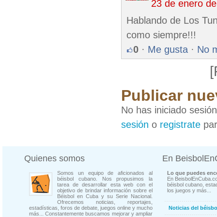
23 de enero d
Hablando de Los Tune
como siempre!!!
0
·
Me gusta
·
No 
[
Publicar nue
No has iniciado sesió
sesión
o
registrate
par
Quienes somos
En BeisbolE
Somos un equipo de aficionados al
Lo que puedes enco
béisbol cubano. Nos propusimos la
En BeisbolEnCuba.co
tarea de desarrollar esta web con el
béisbol cubano, estad
objetivo de brindar información sobre el
los juegos y más...
Béisbol en Cuba y su Serie Nacional.
Ofrecemos noticias, reportajes,
estadísticas, foros de debate, juegos online y mucho
Noticias del béisb
más... Constantemente buscamos mejorar y ampliar