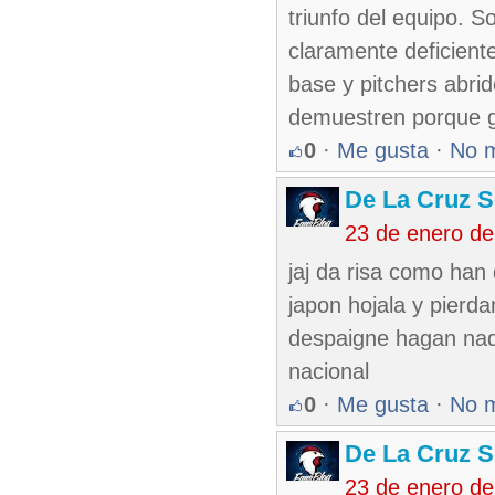
triunfo del equipo. S
claramente deficient
base y pitchers abrid
demuestren porque ga
0
·
Me gusta
·
No 
De La Cruz S
23 de enero d
jaj da risa como han
japon hojala y pierda
despaigne hagan nad
nacional
0
·
Me gusta
·
No 
De La Cruz S
23 de enero d