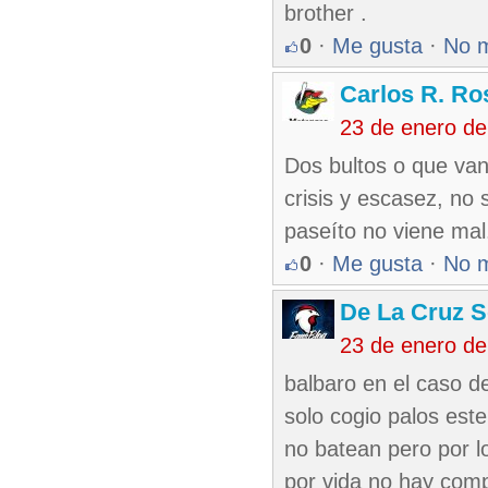
brother .
0
·
Me gusta
·
No 
Carlos R. Ro
23 de enero d
Dos bultos o que va
crisis y escasez, no
paseíto no viene mal.
0
·
Me gusta
·
No 
De La Cruz S
23 de enero d
balbaro en el caso d
solo cogio palos est
no batean pero por l
por vida no hay comp