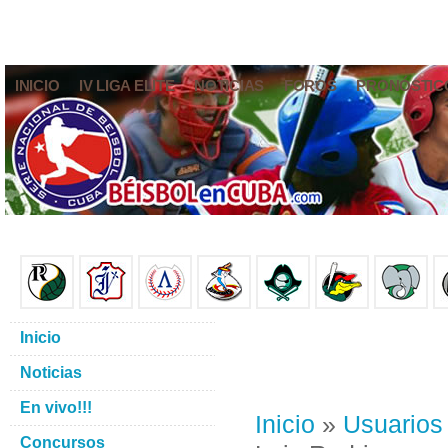
INICIO
IV LIGA ELITE
NOTICIAS
FOROS
PRONÓSTIC
Inicio
Noticias
En vivo!!!
Inicio
»
Usuarios
Concursos