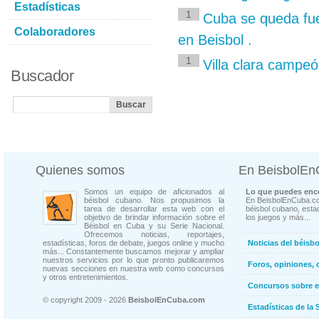
Estadísticas
1
Cuba se queda fu
Colaboradores
en Beisbol .
1
Villa clara campeó
Buscador
Quienes somos
En BeisbolE
Somos un equipo de aficionados al
Lo que puedes enco
béisbol cubano. Nos propusimos la
En BeisbolEnCuba.co
tarea de desarrollar esta web con el
béisbol cubano, estad
objetivo de brindar información sobre el
los juegos y más...
Béisbol en Cuba y su Serie Nacional.
Ofrecemos noticias, reportajes,
estadísticas, foros de debate, juegos online y mucho
Noticias del béisb
más... Constantemente buscamos mejorar y ampliar
nuestros servicios por lo que pronto publicaremos
Foros, opiniones, 
nuevas secciones en nuestra web como concursos
y otros entretenimientos.
Concursos sobre e
© copyright 2009 - 2026
BeisbolEnCuba.com
Estadísticas de la 