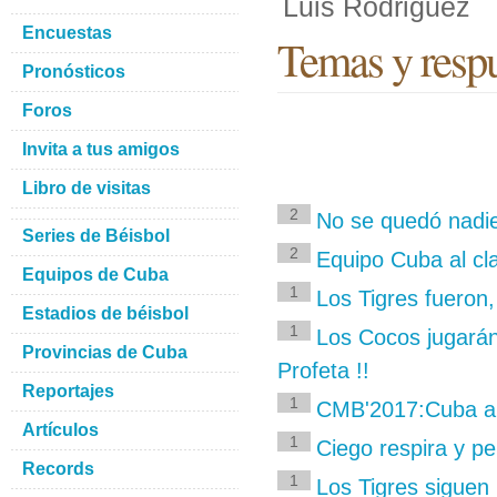
Luis Rodriguez
Encuestas
Temas y respu
Pronósticos
Foros
Invita a tus amigos
Libro de visitas
2
No se quedó nadi
Series de Béisbol
2
Equipo Cuba al cl
Equipos de Cuba
1
Los Tigres fueron,
Estadios de béisbol
1
Los Cocos jugarán 
Provincias de Cuba
Profeta !!
Reportajes
1
CMB'2017:Cuba anu
Artículos
1
Ciego respira y pe
Records
1
Los Tigres siguen 