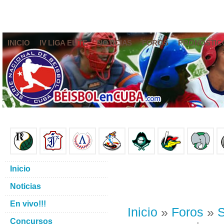
INICIO
IV LIGA ELITE
NOTICIAS
FOROS
PRONÓSTIC
Inicio
Noticias
En vivo!!!
Inicio
»
Foros
»
S
Concursos