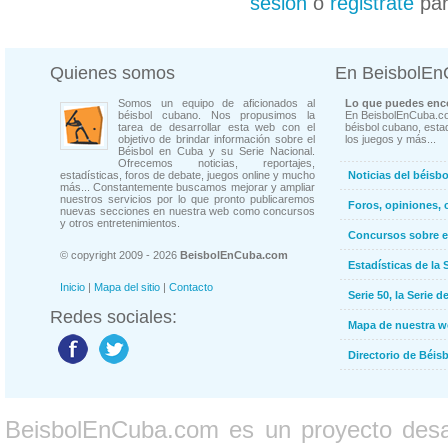
sesión
o
registrate
par
Quienes somos
En BeisbolE
Somos un equipo de aficionados al
Lo que puedes enco
béisbol cubano. Nos propusimos la
En BeisbolEnCuba.co
tarea de desarrollar esta web con el
béisbol cubano, estad
objetivo de brindar información sobre el
los juegos y más...
Béisbol en Cuba y su Serie Nacional.
Ofrecemos noticias, reportajes,
estadísticas, foros de debate, juegos online y mucho
Noticias del béisb
más... Constantemente buscamos mejorar y ampliar
nuestros servicios por lo que pronto publicaremos
Foros, opiniones, 
nuevas secciones en nuestra web como concursos
y otros entretenimientos.
Concursos sobre e
© copyright 2009 - 2026
BeisbolEnCuba.com
Estadísticas de la 
Inicio
|
Mapa del sitio
|
Contacto
Serie 50, la Serie d
Redes sociales:
Mapa de nuestra 
Directorio de Béi
BeisbolEnCuba.com es un proyecto desarr