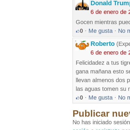
Donald Tru
6 de enero de 
Gocen mientras pueda
0
·
Me gusta
·
No 
Roberto
(Exp
6 de enero de 
Felicidadez a tus ti
gana mañana esto se
llevan almenos dos p
las aguas tomen su ni
0
·
Me gusta
·
No 
Publicar nue
No has iniciado sesió