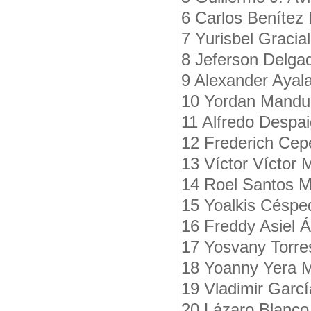
6 Carlos Benítez
7 Yurisbel Graci
8 Jeferson Delga
9 Alexander Ayal
10 Yordan Mandul
11 Alfredo Despa
12 Frederich Cepe
13 Víctor Víctor
14 Roel Santos M
15 Yoalkis Céspe
16 Freddy Asiel Á
17 Yosvany Torre
18 Yoanny Yera M
19 Vladimir Garcí
20 Lázaro Blanc