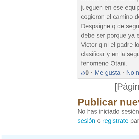
jueguen en ese equip
cogieron el camino d
Despaigne q de segur
debe ser porque ya el
Victor q ni el padre l
clasificar y en la se
fenomeno Otani.
0
·
Me gusta
·
No 
[Págin
Publicar nue
No has iniciado sesió
sesión
o
registrate
par