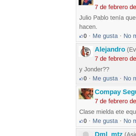
7 de febrero d
Julio Pablo tenía qu
hacen.
0
·
Me gusta
·
No 
Alejandro
(Ev
7 de febrero d
y Jonder??
0
·
Me gusta
·
No 
Compay Seg
7 de febrero d
Clase mielda ete equ
0
·
Me gusta
·
No 
Dml_mtz
(Asi