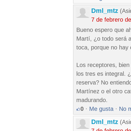
Dml_mtz
(Asi
7 de febrero d
Bueno espero que aho
Martí, ¿o todo será 
toca, porque no hay d
Los receptores, bien
los tres es integral
reserva? No entiendo 
Martínez o el otro c
madurando.
0
·
Me gusta
·
No 
Dml_mtz
(Asi
7 de febrero d