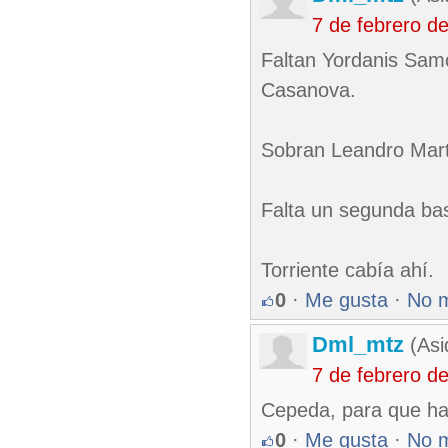
7 de febrero d
Faltan Yordanis Samó
Casanova.
Sobran Leandro Mart
Falta un segunda bas
Torriente cabía ahí.
0
·
Me gusta
·
No 
Dml_mtz
(Asi
7 de febrero d
Cepeda, para que hag
0
·
Me gusta
·
No 