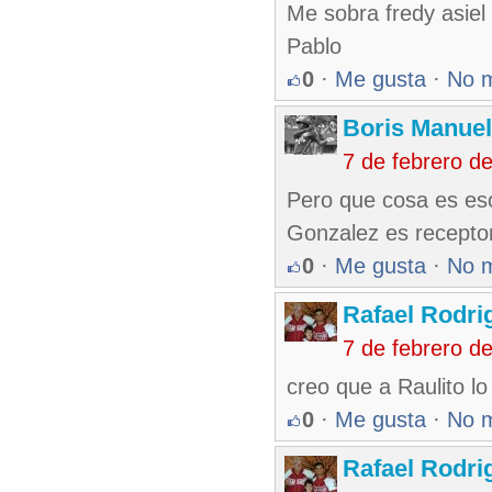
Me sobra fredy asiel 
Pablo
0
·
Me gusta
·
No 
Boris Manue
7 de febrero d
Pero que cosa es es
Gonzalez es receptor
0
·
Me gusta
·
No 
Rafael Rodr
7 de febrero d
creo que a Raulito l
0
·
Me gusta
·
No 
Rafael Rodr