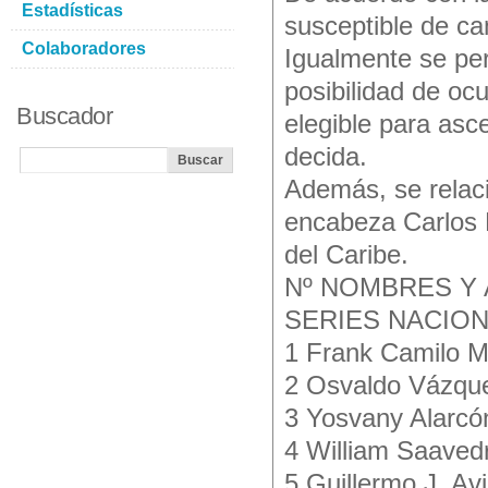
Estadísticas
susceptible de ca
Colaboradores
Igualmente se per
posibilidad de oc
Buscador
elegible para asce
decida.
Además, se relaci
encabeza Carlos M
del Caribe.
Nº NOMBRES Y 
SERIES NACIO
1 Frank Camilo 
2 Osvaldo Vázque
3 Yosvany Alarcó
4 William Saavedr
5 Guillermo J. Av