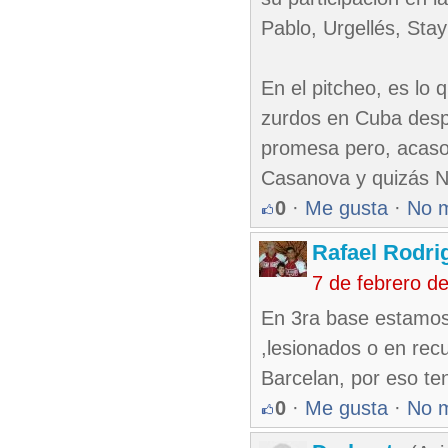
Pablo, Urgellés, Sta
En el pitcheo, es lo
zurdos en Cuba desp
promesa pero, acaso 
Casanova y quizás N
0
·
Me gusta
·
No 
Rafael Rodr
7 de febrero d
En 3ra base estamos
,lesionados o en rec
Barcelan, por eso te
0
·
Me gusta
·
No 