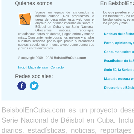
Quienes somos
En BeisbolE
Somos un equipo de aficionados al
Lo que puedes enco
béisbol cubano. Nos propusimos la
En BeisbolEnCuba.co
tarea de desarrollar esta web con el
béisbol cubano, estad
objetivo de brindar información sobre el
los juegos y más...
Béisbol en Cuba y su Serie Nacional.
Ofrecemos noticias, reportajes,
estadísticas, foros de debate, juegos online y mucho
Noticias del béisb
más... Constantemente buscamos mejorar y ampliar
nuestros servicios por lo que pronto publicaremos
Foros, opiniones, 
nuevas secciones en nuestra web como concursos
y otros entretenimientos.
Concursos sobre e
© copyright 2009 - 2026
BeisbolEnCuba.com
Estadísticas de la 
Inicio
|
Mapa del sitio
|
Contacto
Serie 50, la Serie d
Redes sociales:
Mapa de nuestra 
Directorio de Béi
BeisbolEnCuba.com es un proyecto desarr
Serie Nacional de Béisbol en Cuba. Inclui
diarios, estadísticas, noticias, report