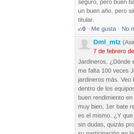
seguro, pero buen ba
un buen año, pero si
titular.
0
·
Me gusta
·
No 
Dml_mtz
(Asi
7 de febrero d
Jardineros, ¿Dónde 
me falta 100 veces 
jardineros más. Veo
dentro de los equip
buen rendimiento en e
muy bien, 1er bate r
es el mismo. ¿Y qu
sin dudas, quizás pr
su participación en l