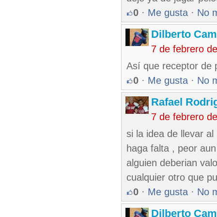
0
·
Me gusta
·
No 
Dilberto Ca
7 de febrero d
Así que receptor de p
0
·
Me gusta
·
No 
Rafael Rodr
7 de febrero d
si la idea de llevar a
haga falta , peor aun
alguien deberian valo
cualquier otro que pu
0
·
Me gusta
·
No 
Dilberto Ca