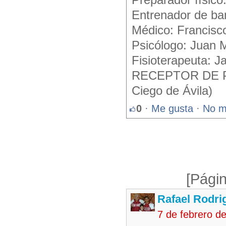
Preparador físico
Entrenador de ba
Médico: Francisc
Psicólogo: Juan 
Fisioterapeuta: J
RECEPTOR DE PRÁ
Ciego de Ávila)
0
·
Me gusta
·
No m
[Págin
Rafael Rodr
7 de febrero d