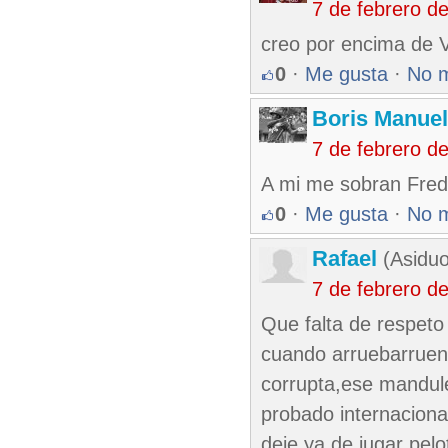
7 de febrero d
creo por encima de V
0
·
Me gusta
·
No 
Boris Manue
7 de febrero d
A mi me sobran Fred
0
·
Me gusta
·
No 
Rafael
(Asiduo
7 de febrero d
Que falta de respeto
cuando arruebarruena
corrupta,ese mandule
probado internaciona
deje ya de jugar pelo