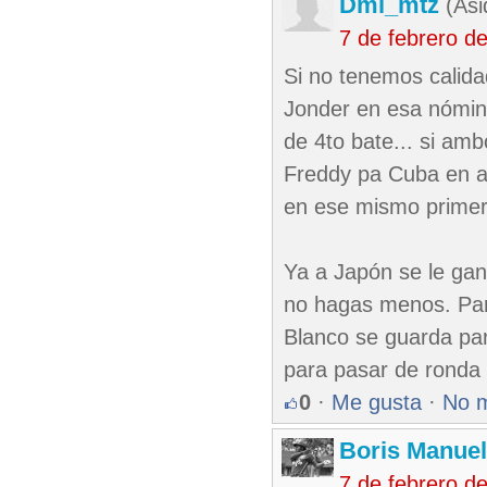
Dml_mtz
(Asi
7 de febrero d
Si no tenemos calida
Jonder en esa nómina
de 4to bate... si am
Freddy pa Cuba en av
en ese mismo primer 
Ya a Japón se le ganó
no hagas menos. Par
Blanco se guarda para
para pasar de ronda
0
·
Me gusta
·
No 
Boris Manue
7 de febrero d