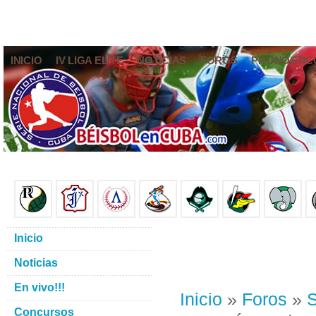
INICIO
IV LIGA ELITE
NOTICIAS
FOROS
PRONÓSTIC
Inicio
Noticias
En vivo!!!
Inicio
»
Foros
»
S
Concursos