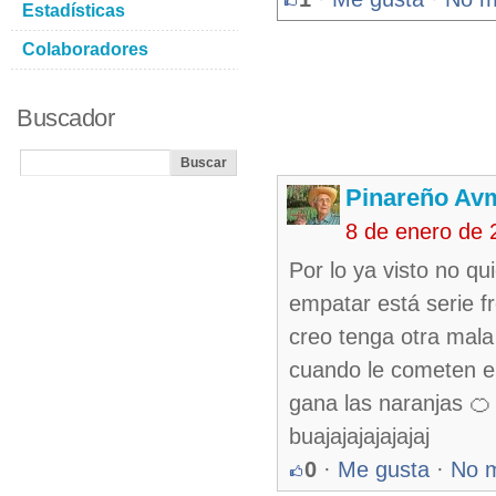
Estadísticas
Colaboradores
Buscador
Pinareño Av
8 de enero de 
Por lo ya visto no qu
empatar está serie f
creo tenga otra mala
cuando le cometen er
gana las naranjas 🍊 
buajajajajajajaj
0
·
Me gusta
·
No 