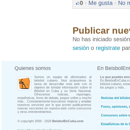
0
·
Me gusta
·
No 
Publicar nue
No has iniciado sesió
sesión
o
registrate
par
Quienes somos
En BeisbolE
Somos un equipo de aficionados al
Lo que puedes enco
béisbol cubano. Nos propusimos la
En BeisbolEnCuba.co
tarea de desarrollar esta web con el
béisbol cubano, estad
objetivo de brindar información sobre el
los juegos y más...
Béisbol en Cuba y su Serie Nacional.
Ofrecemos noticias, reportajes,
estadísticas, foros de debate, juegos online y mucho
Noticias del béisb
más... Constantemente buscamos mejorar y ampliar
nuestros servicios por lo que pronto publicaremos
Foros, opiniones, 
nuevas secciones en nuestra web como concursos
y otros entretenimientos.
Concursos sobre e
© copyright 2009 - 2026
BeisbolEnCuba.com
Estadísticas de la 