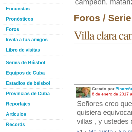
campeón, matanza
Encuestas
Foros / Seri
Pronósticos
Foros
Villa clara ca
Invita a tus amigos
Libro de visitas
Series de Béisbol
Equipos de Cuba
Estadios de béisbol
Creado por
Pinareñ
Provincias de Cuba
8 de enero de 2017 
Señores creo que 
Reportajes
quisiera equivoca
Artículos
villas , y ustede
Records
1
·
Me gusta
·
No m