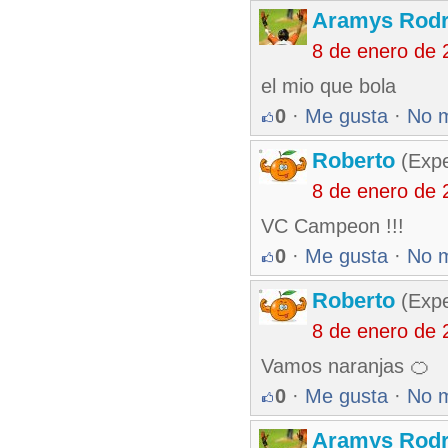
Aramys Rodr
8 de enero de 
el mio que bola
0
·
Me gusta
·
No 
Roberto
(Exp
8 de enero de 
VC Campeon !!!
0
·
Me gusta
·
No 
Roberto
(Exp
8 de enero de 
Vamos naranjas 🍊
0
·
Me gusta
·
No 
Aramys Rodr