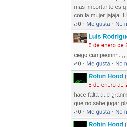
mas importante es q
con la mujer jajaja. 
0
·
Me gusta
·
No 
Luis Rodrigu
8 de enero de 
ciego campeonnn.,,,,
0
·
Me gusta
·
No 
Robin Hood
(
8 de enero de 
hace falta que granma
que no sabe jugar pla
0
·
Me gusta
·
No 
Robin Hood
(