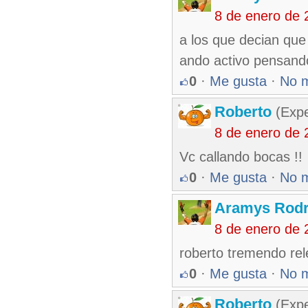
8 de enero de 
a los que decian que
ando activo pensando
0
·
Me gusta
·
No 
Roberto
(Exp
8 de enero de 
Vc callando bocas !!
0
·
Me gusta
·
No 
Aramys Rodr
8 de enero de 
roberto tremendo rele
0
·
Me gusta
·
No 
Roberto
(Exp