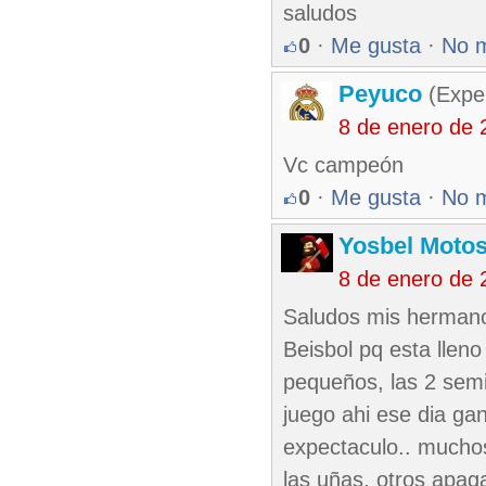
saludos
0
·
Me gusta
·
No 
Peyuco
(Exper
8 de enero de 
Vc campeón
0
·
Me gusta
·
No 
Yosbel Motos
8 de enero de 
Saludos mis hermano'
Beisbol pq esta llen
pequeños, las 2 semi
juego ahi ese dia ga
expectaculo.. muchos
las uñas, otros apaga