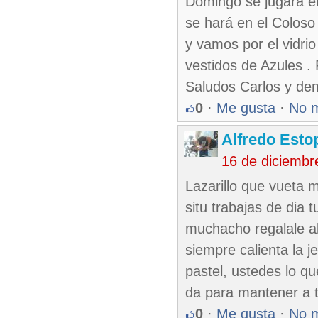
Domingo se jugará en
se hará en el Coloso
y vamos por el vidri
vestidos de Azules .
Saludos Carlos y de
0
·
Me gusta
·
No 
Alfredo Esto
16 de diciembr
Lazarillo que vueta 
situ trabajas de dia
muchacho regalale al 
siempre calienta la j
pastel, ustedes lo qu
da para mantener a t
0
·
Me gusta
·
No 