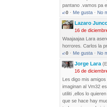
pantano .vamos pa e
0
·
Me gusta
·
No 
Lazaro Junc
16 de diciembr
Waajaajaa Lara asere
horrores. Carlos la 
0
·
Me gusta
·
No 
Jorge Lara
(E
16 de diciembr
Les digo mis amigos 
imaginan al Vm32 esc
utiliti ,ellos lo qui
que se hace hay much