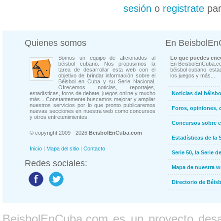
sesión
o
registrate
par
Quienes somos
En BeisbolE
Somos un equipo de aficionados al
Lo que puedes enco
béisbol cubano. Nos propusimos la
En BeisbolEnCuba.co
tarea de desarrollar esta web con el
béisbol cubano, estad
objetivo de brindar información sobre el
los juegos y más...
Béisbol en Cuba y su Serie Nacional.
Ofrecemos noticias, reportajes,
estadísticas, foros de debate, juegos online y mucho
Noticias del béisb
más... Constantemente buscamos mejorar y ampliar
nuestros servicios por lo que pronto publicaremos
Foros, opiniones, 
nuevas secciones en nuestra web como concursos
y otros entretenimientos.
Concursos sobre e
© copyright 2009 - 2026
BeisbolEnCuba.com
Estadísticas de la 
Inicio
|
Mapa del sitio
|
Contacto
Serie 50, la Serie d
Redes sociales:
Mapa de nuestra 
Directorio de Béi
BeisbolEnCuba.com es un proyecto desarr