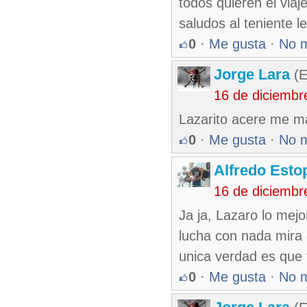
todos quieren el via
saludos al teniente 
0
·
Me gusta
·
No 
Jorge Lara
(E
16 de diciembr
Lazarito acere me ma
0
·
Me gusta
·
No 
Alfredo Esto
16 de diciembr
Ja ja, Lazaro lo mejo
lucha con nada mira q
unica verdad es que t
0
·
Me gusta
·
No 