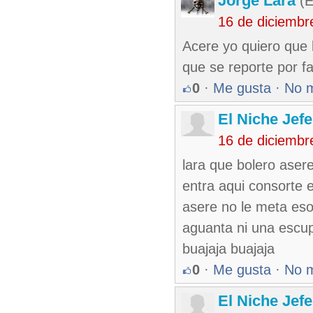
Jorge Lara
(E
16 de diciembr
Acere yo quiero que 
que se reporte por f
0
·
Me gusta
·
No 
El Niche Jef
16 de diciembr
lara que bolero asere
entra aqui consorte e
asere no le meta eso
aguanta ni una escup
buajaja buajaja
0
·
Me gusta
·
No 
El Niche Jef