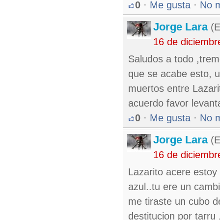
0
·
Me gusta
·
No 
Jorge Lara
(E
16 de diciembr
Saludos a todo ,trem
que se acabe esto, u
muertos entre Lazarit
acuerdo favor levant
0
·
Me gusta
·
No 
Jorge Lara
(E
16 de diciembr
Lazarito acere estoy 
azul..tu ere un camb
me tiraste un cubo d
destitucion por tarru 