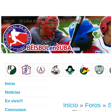
INICIO
IV LIGA ELITE
NOTICIAS
FOROS
PRONÓSTIC
Inicio
Noticias
En vivo!!!
Inicio
»
Foros
»
S
Concursos