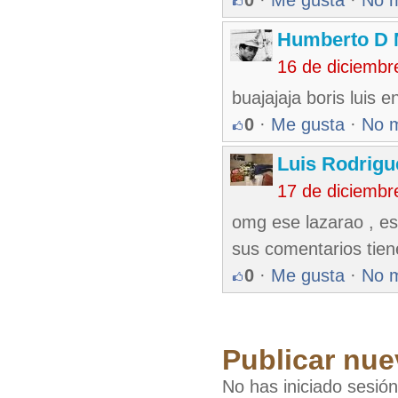
0
·
Me gusta
·
No 
Humberto D
16 de diciembr
buajajaja boris luis 
0
·
Me gusta
·
No 
Luis Rodrigu
17 de diciembr
omg ese lazarao , es
sus comentarios tie
0
·
Me gusta
·
No 
Publicar nue
No has iniciado sesió