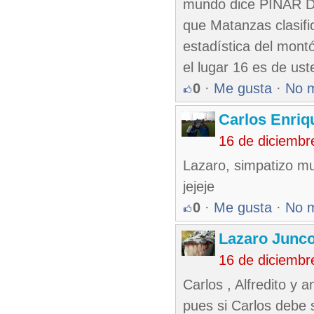
mundo dice PINAR DE
que Matanzas clasif
estadística del mont
el lugar 16 es de us
0
·
Me gusta
·
No 
Carlos Enriq
16 de diciembr
Lazaro, simpatizo mu
jejeje
0
·
Me gusta
·
No 
Lazaro Junc
16 de diciembr
Carlos , Alfredito y 
pues si Carlos debe 