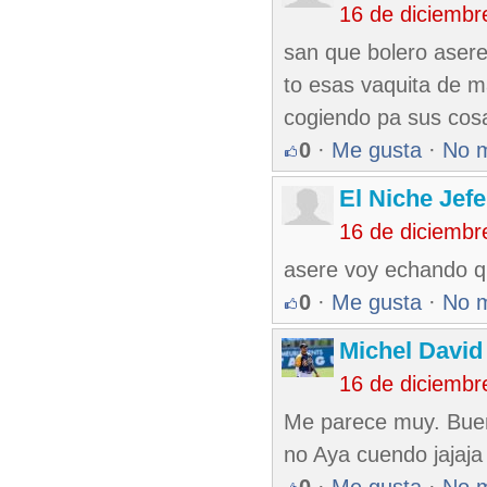
16 de diciembr
san que bolero asere 
to esas vaquita de m
cogiendo pa sus cosa
0
·
Me gusta
·
No 
El Niche Jef
16 de diciembr
asere voy echando q
0
·
Me gusta
·
No 
Michel Davi
16 de diciembr
Me parece muy. Buen
no Aya cuendo jajaja