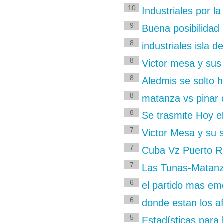
10
Industriales por 
9
Buena posibilida
8
industriales isla d
8
Victor mesa y sus
8
Aledmis se solto 
8
matanza vs pinar d
8
Se trasmite Hoy e
7
Victor Mesa y su 
7
Cuba Vz Puerto R
7
Las Tunas-Matanza
6
el partido mas em
6
donde estan los a
5
Estadísticas para 