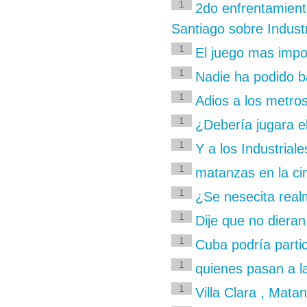
1
2do enfrentamient
Santiago sobre Industr
1
El juego mas impo
1
Nadie ha podido b
1
Adios a los metro
1
¿Debería jugara e
1
Y a los Industrial
1
matanzas en la ci
1
¿Se nesecita realm
1
Dije que no dieran
1
Cuba podría partic
1
quienes pasan a la
1
Villa Clara , Mata