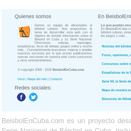
Quienes somos
En BeisbolE
Somos un equipo de aficionados al
Lo que puedes enco
béisbol cubano. Nos propusimos la
En BeisbolEnCuba.co
tarea de desarrollar esta web con el
béisbol cubano, estad
objetivo de brindar información sobre el
los juegos y más...
Béisbol en Cuba y su Serie Nacional.
Ofrecemos noticias, reportajes,
estadísticas, foros de debate, juegos online y mucho
Noticias del béisb
más... Constantemente buscamos mejorar y ampliar
nuestros servicios por lo que pronto publicaremos
Foros, opiniones, 
nuevas secciones en nuestra web como concursos
y otros entretenimientos.
Concursos sobre e
© copyright 2009 - 2026
BeisbolEnCuba.com
Estadísticas de la 
Inicio
|
Mapa del sitio
|
Contacto
Serie 50, la Serie d
Redes sociales:
Mapa de nuestra 
Directorio de Béi
BeisbolEnCuba.com es un proyecto desarr
Serie Nacional de Béisbol en Cuba. Inclui