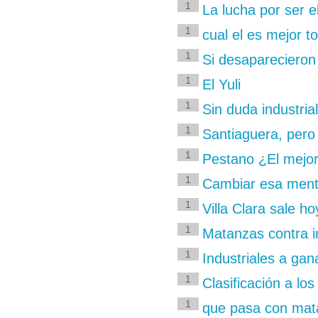
1
La lucha por ser e
1
cual el es mejor 
1
Si desaparecieron
1
El Yuli
1
Sin duda industria
1
Santiaguera, pero 
1
Pestano ¿El mejor
1
Cambiar esa menta
1
Villa Clara sale h
1
Matanzas contra in
1
Industriales a gan
1
Clasificación a los 
1
que pasa con mat