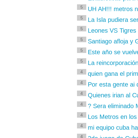
5
UH AH!!! metros n
5
La Isla pudiera se
5
Leones VS Tigres
5
Santiago afloja y
5
Este año se vuelv
5
La reincorporación
4
quien gana el pri
4
Por esta gente ai
4
Quienes irian al 
4
? Sera eliminado
4
Los Metros en los
4
mi equipo cuba ha
4