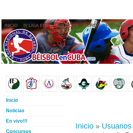
INICIO
IV LIGA ELITE
NOTICIAS
FOROS
PRONÓSTIC
Inicio
Noticias
En vivo!!!
Inicio
»
Usuarios
Concursos