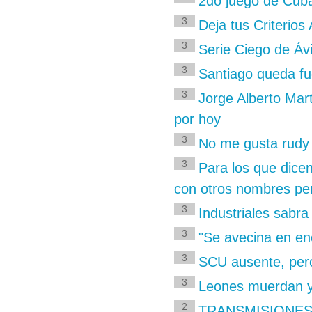
2do juego de Cuba
3
Deja tus Criterio
3
Serie Ciego de Áv
3
Santiago queda fu
3
Jorge Alberto Mar
por hoy
3
No me gusta rudy 
3
Para los que dic
con otros nombres per
3
Industriales sabra
3
"Se avecina en en
3
SCU ausente, per
3
Leones muerdan y
2
TRANSMISIONES