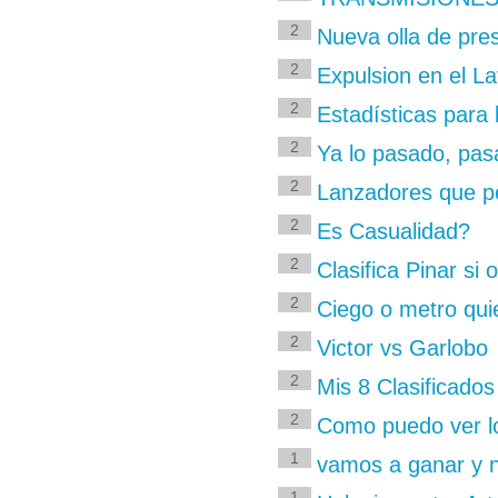
2
Nueva olla de pre
2
Expulsion en el Lat
2
Estadísticas para l
2
Ya lo pasado, pa
2
Lanzadores que pe
2
Es Casualidad?
2
Clasifica Pinar si 
2
Ciego o metro qui
2
Victor vs Garlobo
2
Mis 8 Clasificados
2
Como puedo ver lo
1
vamos a ganar y 
1