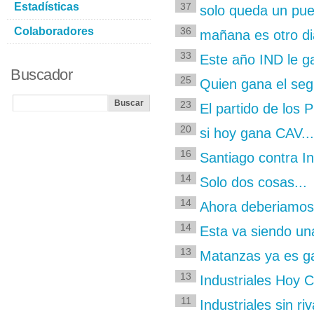
Estadísticas
37
solo queda un pue
Colaboradores
36
mañana es otro di
33
Este año IND le g
Buscador
25
Quien gana el se
23
El partido de lo
20
si hoy gana CAV...
16
Santiago contra In
14
Solo dos cosas...
14
Ahora deberiamos
14
Esta va siendo una
13
Matanzas ya es g
13
Industriales Hoy
11
Industriales sin riv