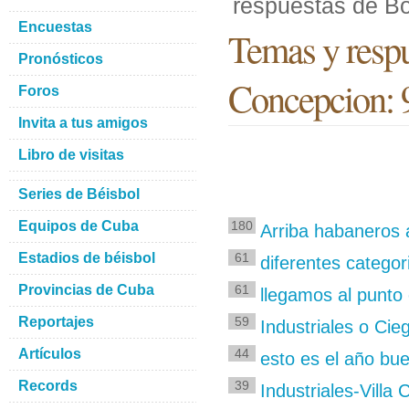
respuestas de B
Encuestas
Temas y resp
Pronósticos
Concepcion: 
Foros
Invita a tus amigos
Libro de visitas
Series de Béisbol
Equipos de Cuba
180
Arriba habaneros 
Estadios de béisbol
61
diferentes categori
Provincias de Cuba
61
llegamos al punto 
Reportajes
59
Industriales o Cie
Artículos
44
esto es el año bu
Records
39
Industriales-Villa 