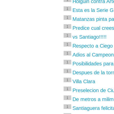
Holguin contra Ar
1
Esta es la Serie G
1
Matanzas pinta p
1
Predice cual cree
1
vs Santiago!!!!!
1
Respecto a Ciego 
1
Adios al Campeon
1
Posibilidades para
1
Despues de la tor
1
Villa Clara
1
Preselecion de C
1
De metros a milim
1
Santiaguera felicit