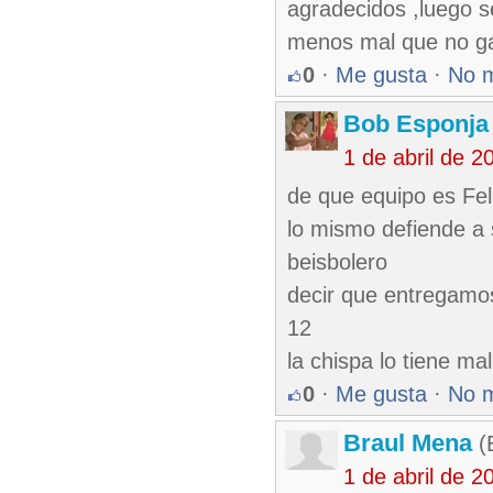
agradecidos ,luego s
menos mal que no ga
0
·
Me gusta
·
No 
Bob Esponja
1 de abril de 
de que equipo es Fel
lo mismo defiende a 
beisbolero
decir que entregamos
12
la chispa lo tiene ma
0
·
Me gusta
·
No 
Braul Mena
(
1 de abril de 