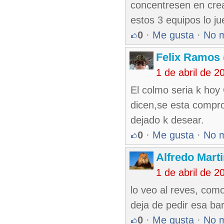
concentresen en crear
estos 3 equipos lo j
0
·
Me gusta
·
No 
Felix Ramos
1 de abril de 
El colmo seria k hoy
dicen,se esta compro
dejado k desear.
0
·
Me gusta
·
No 
Alfredo Marti
1 de abril de 
lo veo al reves, com
deja de pedir esa ba
0
·
Me gusta
·
No 