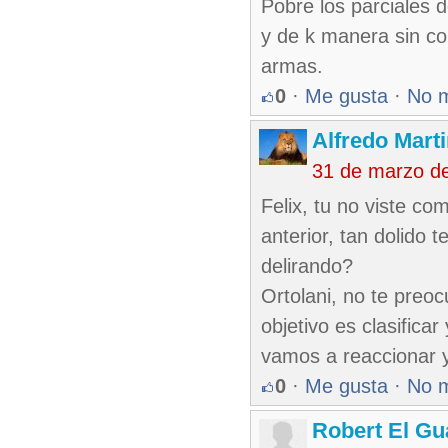
Pobre los parciales 
y de k manera sin con
armas.
0
·
Me gusta
·
No 
Alfredo Marti
31 de marzo d
Felix, tu no viste c
anterior, tan dolido
delirando?
Ortolani, no te preo
objetivo es clasific
vamos a reaccionar y
0
·
Me gusta
·
No 
Robert El Gu