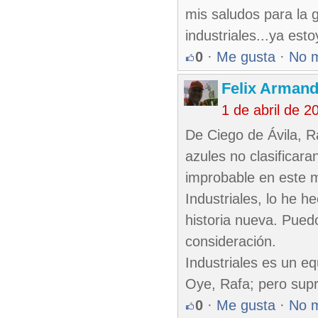
mis saludos para la g
industriales...ya est
0
·
Me gusta
·
No 
Felix Armand
1 de abril de 
De Ciego de Ávila, Ra
azules no clasificar
improbable en este 
Industriales, lo he 
historia nueva. Pued
consideración.
Industriales es un e
Oye, Rafa; pero supr
0
·
Me gusta
·
No 