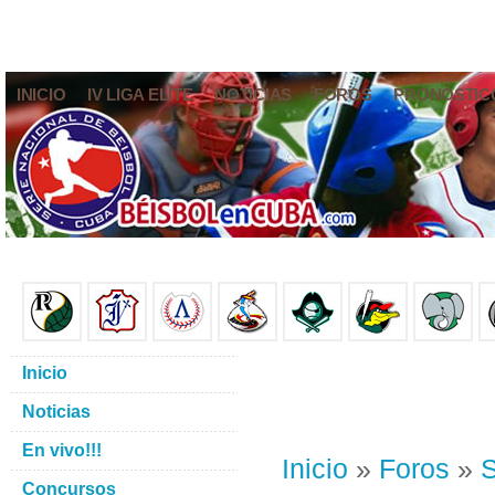
INICIO
IV LIGA ELITE
NOTICIAS
FOROS
PRONÓSTIC
Inicio
Noticias
En vivo!!!
Inicio
»
Foros
»
S
Concursos