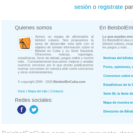
sesión
o
registrate
par
Quienes somos
En BeisbolE
Somos un equipo de aficionados al
Lo que puedes enco
béisbol cubano. Nos propusimos la
En BeisbolEnCuba.co
tarea de desarrollar esta web con el
béisbol cubano, estad
objetivo de brindar información sobre el
los juegos y más...
Béisbol en Cuba y su Serie Nacional.
Ofrecemos noticias, reportajes,
estadísticas, foros de debate, juegos online y mucho
Noticias del béisb
más... Constantemente buscamos mejorar y ampliar
nuestros servicios por lo que pronto publicaremos
Foros, opiniones, 
nuevas secciones en nuestra web como concursos
y otros entretenimientos.
Concursos sobre e
© copyright 2009 - 2026
BeisbolEnCuba.com
Estadísticas de la 
Inicio
|
Mapa del sitio
|
Contacto
Serie 50, la Serie d
Redes sociales:
Mapa de nuestra 
Directorio de Béi