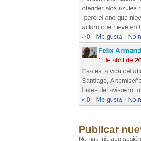
ofender alos azules 
,pero el ano que nie
aclaro que nieve en
0
·
Me gusta
·
No 
Felix Armand
1 de abril de 
Esa es la vida del af
Santiago, Artemiseño.
bates del avispero, 
0
·
Me gusta
·
No 
Publicar nue
No has iniciado sesió