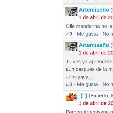
Artemiseño
(
1 de abril de 
Olle mandarina no l
0
·
Me gusta
·
No 
Artemiseño
(
1 de abril de 
Tu ves ya aprendiste
aun despues de la mu
anos jejejejje
0
·
Me gusta
·
No 
-(=)
(Experto, 
1 de abril de 
Perdon Artemiseno no