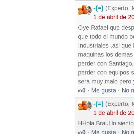
-(=)
(Experto, 
1 de abril de 
Oye Rafael que desp
que todo el mundo odi
Industriales ,asi que
maquinas los demas e
perder con Santiago
perder con equipos 
sera muy malo pero 
0
·
Me gusta
·
No 
-(=)
(Experto, 
1 de abril de 
HHola Braul lo siento
0
·
Me gusta
·
No 