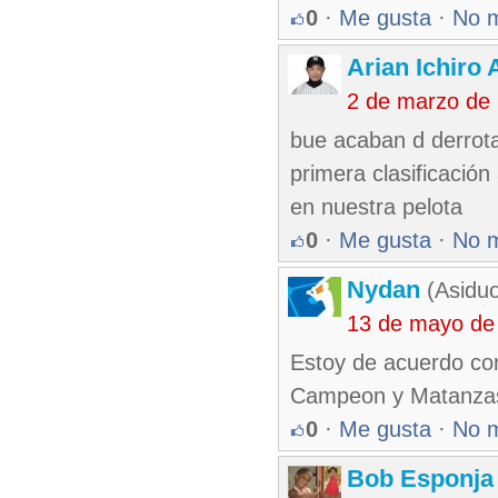
0
·
Me gusta
·
No 
Arian Ichiro
2 de marzo de
bue acaban d derrota
primera clasificación
en nuestra pelota
0
·
Me gusta
·
No 
Nydan
(Asiduo
13 de mayo de
Estoy de acuerdo co
Campeon y Matanza
0
·
Me gusta
·
No 
Bob Esponja