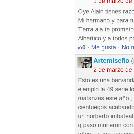
1 de marzo de
Oye Alain tienes razo
Mi hermano y para tu 
Tierra ala te prome
Albertico y a todos p
0
·
Me gusta
·
No 
Artemiseño
(
2 de marzo de
Esto es una barvarid
ejemplo la 49 serie l
matanzas este año , 
cienfuegos acabando 
un norberto imbateab
q paso murieron con 