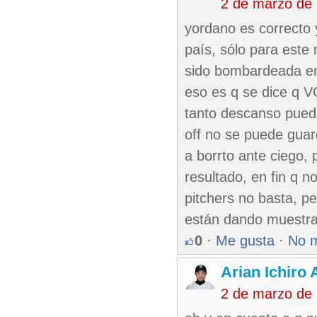
2 de marzo de
yordano es correcto y
país, sólo para este
sido bombardeada en 
eso es q se dice q V
tanto descanso puede
off no se puede guar
a borrto ante ciego, 
resultado, en fin q 
pitchers no basta, pe
están dando muestra 
0
·
Me gusta
·
No 
Arian Ichiro
2 de marzo de