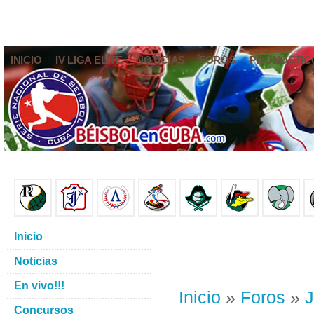
INICIO
IV LIGA ELITE
NOTICIAS
FOROS
PRONÓSTIC
Inicio
Noticias
En vivo!!!
Inicio
»
Foros
»
J
Concursos