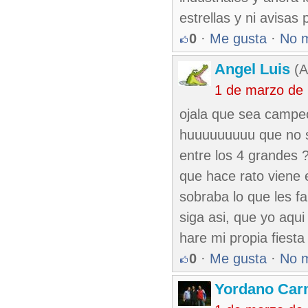
estrellas y ni avisas 
0
·
Me gusta
·
No 
Angel Luis
(A
1 de marzo de
ojala que sea campeo
huuuuuuuuu que no s
entre los 4 grandes 
que hace rato viene 
sobraba lo que les f
siga asi, que yo aqu
hare mi propia fiest
0
·
Me gusta
·
No 
Yordano Ca