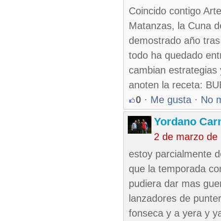
Coincido contigo Art
Matanzas, la Cuna de
demostrado año tras 
todo ha quedado entr
cambian estrategia
anoten la receta:
0
·
Me gusta
·
No 
Yordano Ca
2 de marzo de
estoy parcialmente 
que la temporada co
pudiera dar mas guer
lanzadores de punter
fonseca y a yera y ya