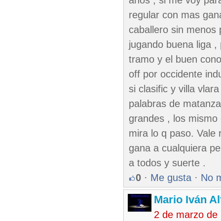
años , si me voy par
regular con mas gana
caballero sin menos p
jugando buena liga ,
tramo y el buen cono
off por occidente ind
si clasific y villa vl
palabras de matanza
grandes , los mismo d
mira lo q paso. Vale 
gana a cualquiera pero
a todos y suerte .
0
·
Me gusta
·
No 
Mario Iván A
2 de marzo de