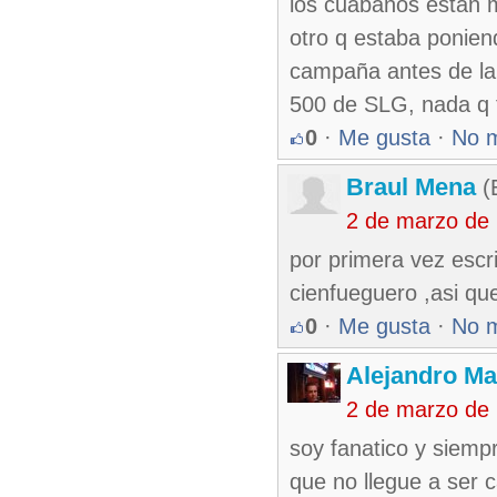
los cuabanos están m
otro q estaba ponien
campaña antes de la 
500 de SLG, nada q 
0
·
Me gusta
·
No 
Braul Mena
(
2 de marzo de
por primera vez escr
cienfueguero ,asi que
0
·
Me gusta
·
No 
Alejandro Ma
2 de marzo de
soy fanatico y siemp
que no llegue a ser 