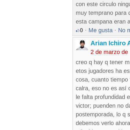
con este circulo ning
muy temprano para d
esta campana eran a
0
·
Me gusta
·
No 
Arian Ichiro
2 de marzo de
creo q hay q tener 
etos jugadores ha est
cosa, cuanto tiempo 
calra, eso no es as
le falta profundidad 
victor; puenden no d
postemporada, lo q s
debemos verlo ahora