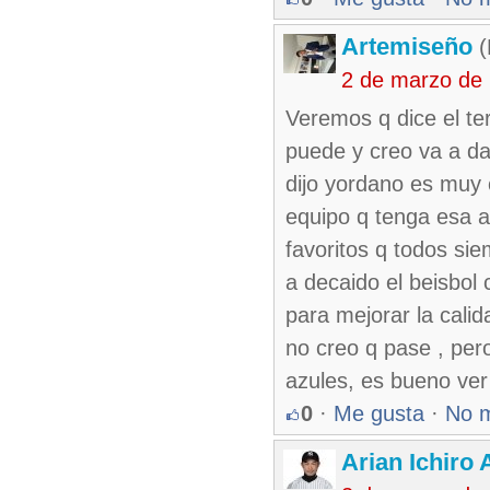
Artemiseño
(
2 de marzo de
Veremos q dice el te
puede y creo va a da
dijo yordano es muy c
equipo q tenga esa a
favoritos q todos si
a decaido el beisbol
para mejorar la cali
no creo q pase , pero
azules, es bueno ver
0
·
Me gusta
·
No 
Arian Ichiro