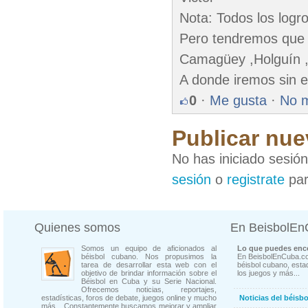
Nota: Todos los logro
Pero tendremos que 
Camagüey ,Holguín 
A donde iremos sin e
0
·
Me gusta
·
No 
Publicar nue
No has iniciado sesió
sesión
o
registrate
par
Quienes somos
En BeisbolE
Somos un equipo de aficionados al
Lo que puedes enco
béisbol cubano. Nos propusimos la
En BeisbolEnCuba.co
tarea de desarrollar esta web con el
béisbol cubano, estad
objetivo de brindar información sobre el
los juegos y más...
Béisbol en Cuba y su Serie Nacional.
Ofrecemos noticias, reportajes,
estadísticas, foros de debate, juegos online y mucho
Noticias del béisb
más... Constantemente buscamos mejorar y ampliar