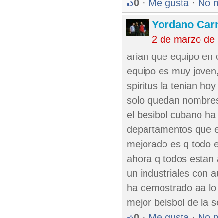
0
·
Me gusta
·
No 
Yordano Ca
2 de marzo de
arian que equipo en 
equipo es muy joven,n
spiritus la tenian ho
solo quedan nombres
el besibol cubano ha
departamentos que e
mejorado es q todo el
ahora q todos estan 
un industriales con 
ha demostrado aa lo 
mejor beisbol de la s
0
·
Me gusta
·
No 