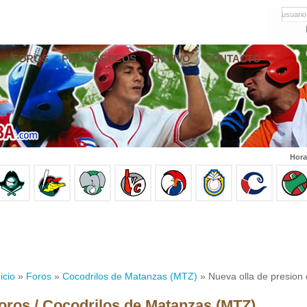
usuario
FOROS
PRONÓSTICOS
EN VIVO
CONTACTO
Hora
icio
»
Foros
»
Cocodrilos de Matanzas (MTZ)
» Nueva olla de presion 
oros / Cocodrilos de Matanzas (MTZ)