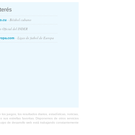
nterés
- Béisbol cubano
o.cu
io Oficial del INDER
- Ligas de futbol de Europa
ropa.com
s juegos, los resultados diarios, estadísticas, noticias,
 sus estrellas favoritas. Disponemos de otros servicios
equipo de desarrollo web está trabajando constantemente