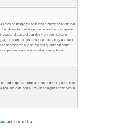
oria antes de tiempo y eso bueno a mi me conviene por
l cheff jhoan hernandez y que rebise bien con que le
e acabar el gas o el petroleo y sin eso la olla no
 agua, retorserle el pescueso, desplumarla y una serie
 no se desesperen que se pueden quedar sin comer
 especialista en rebentar ollas y en aplastar
o se confíen que la mordida de un cocodrilo puede doler
 final que está cerca. Por cierto alguien sabe bien la
rate
para poder publicar.