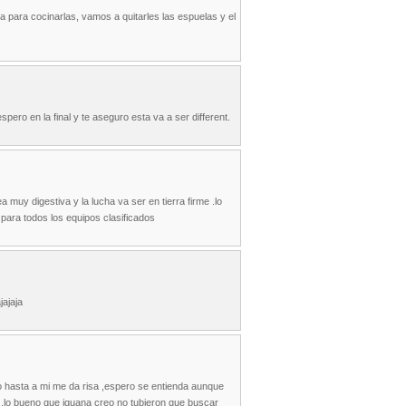
 para cocinarlas, vamos a quitarles las espuelas y el
ero en la final y te aseguro esta va a ser different.
 muy digestiva y la lucha va ser en tierra firme .lo
 para todos los equipos clasificados
jajaja
o hasta a mi me da risa ,espero se entienda aunque
 ,lo bueno que iguana creo no tubieron que buscar