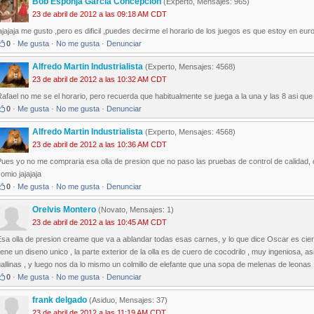
Bob Esponja Garcia Concepcion
(Experto, Mensajes: 965)
23 de abril de 2012 a las 09:18 AM CDT
ajajaja me gusto ,pero es dificil ,puedes decirme el horario de los juegos es que estoy en eur
0
·
Me gusta
·
No me gusta
·
Denunciar
Alfredo Martin Industrialista
(Experto, Mensajes: 4568)
23 de abril de 2012 a las 10:32 AM CDT
afael no me se el horario, pero recuerda que habitualmente se juega a la una y las 8 asi que 
0
·
Me gusta
·
No me gusta
·
Denunciar
Alfredo Martin Industrialista
(Experto, Mensajes: 4568)
23 de abril de 2012 a las 10:36 AM CDT
ues yo no me compraria esa olla de presion que no paso las pruebas de control de calidad, cu
omio jajajaja
0
·
Me gusta
·
No me gusta
·
Denunciar
Orelvis Montero
(Novato, Mensajes: 1)
23 de abril de 2012 a las 10:45 AM CDT
sa olla de presion creame que va a ablandar todas esas carnes, y lo que dice Oscar es cierto
iene un diseno unico , la parte exterior de la olla es de cuero de cocodrilo , muy ingeniosa, as
allinas , y luego nos da lo mismo un colmillo de elefante que una sopa de melenas de leonas
0
·
Me gusta
·
No me gusta
·
Denunciar
frank delgado
(Asiduo, Mensajes: 37)
23 de abril de 2012 a las 11:19 AM CDT