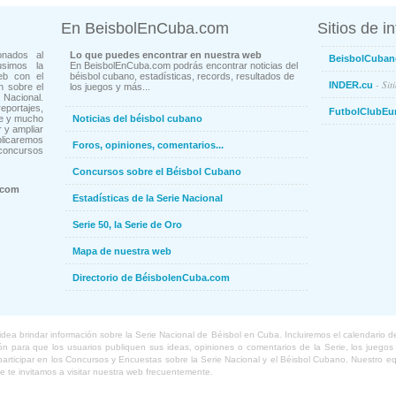
En BeisbolEnCuba.com
Sitios de i
onados al
Lo que puedes encontrar en nuestra web
BeisbolCuban
usimos la
En BeisbolEnCuba.com podrás encontrar noticias del
eb con el
béisbol cubano, estadísticas, records, resultados de
- Sit
INDER.cu
n sobre el
los juegos y más...
Nacional.
ortajes,
FutbolClubEu
ne y mucho
Noticias del béisbol cubano
 y ampliar
blicaremos
Foros, opiniones, comentarios...
concursos
Concursos sobre el Béisbol Cubano
.com
Estadísticas de la Serie Nacional
Serie 50, la Serie de Oro
Mapa de nuestra web
Directorio de BéisbolenCuba.com
a brindar información sobre la Serie Nacional de Béisbol en Cuba. Incluiremos el calendario de lo
 para que los usuarios publiquen sus ideas, opiniones o comentarios de la Serie, los juegos o
o participar en los Concursos y Encuestas sobre la Serie Nacional y el Béisbol Cubano. Nuestro 
ue te invitamos a visitar nuestra web frecuentemente.