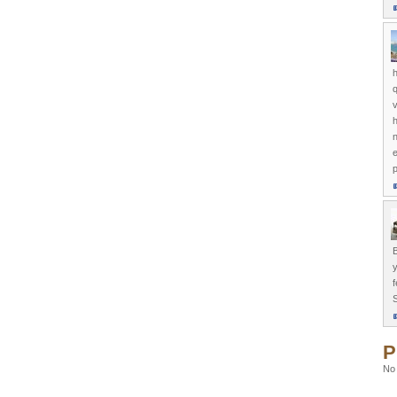
h
q
v
h
e
B
y
P
No 