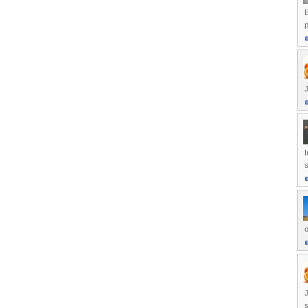
E
J
I
s
o
s