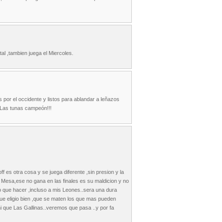
al ,tambien juega el Miercoles.
 por el occidente y listos para ablandar a leñazos
n. Las tunas campeón!!!
f es otra cosa y se juega diferente ,sin presion y la
 Mesa,ese no gana en las finales es su maldicion y no
 que hacer ,incluso a mis Leones..sera una dura
 que eligio bien ,que se maten los que mas pueden
 que Las Gallinas..veremos que pasa ..y por fa