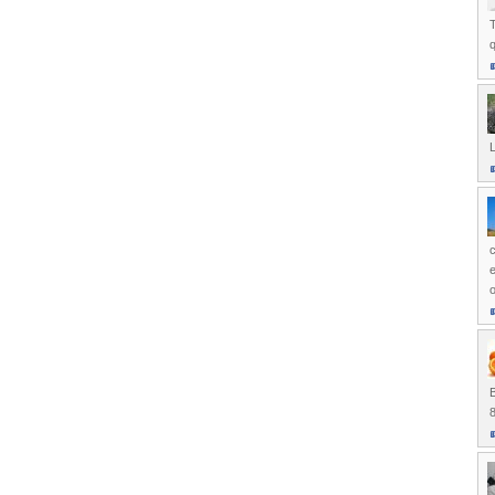
T
q
c
e
o
B
8