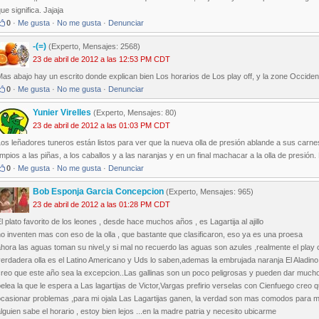
ue significa. Jajaja
0
·
Me gusta
·
No me gusta
·
Denunciar
-(=)
(Experto, Mensajes: 2568)
23 de abril de 2012 a las 12:53 PM CDT
as abajo hay un escrito donde explican bien Los horarios de Los play off, y la zone Occident
0
·
Me gusta
·
No me gusta
·
Denunciar
Yunier Virelles
(Experto, Mensajes: 80)
23 de abril de 2012 a las 01:03 PM CDT
os leñadores tuneros están listos para ver que la nueva olla de presión ablande a sus carnes
impios a las piñas, a los caballos y a las naranjas y en un final machacar a la olla de presió
0
·
Me gusta
·
No me gusta
·
Denunciar
Bob Esponja Garcia Concepcion
(Experto, Mensajes: 965)
23 de abril de 2012 a las 01:28 PM CDT
l plato favorito de los leones , desde hace muchos años , es Lagartija al ajillo
o inventen mas con eso de la olla , que bastante que clasificaron, eso ya es una proesa
hora las aguas toman su nivel,y si mal no recuerdo las aguas son azules ,realmente el play of
erdadera olla es el Latino Americano y Uds lo saben,ademas la embrujada naranja El Aladino
creo que este año sea la excepcion..Las gallinas son un poco peligrosas y pueden dar mucho
elea la que le espera a Las lagartijas de Victor,Vargas prefirio verselas con Cienfuego creo
ocasionar problemas ,para mi ojala Las Lagartijas ganen, la verdad son mas comodos para mi
lguien sabe el horario , estoy bien lejos ...en la madre patria y necesito ubicarme