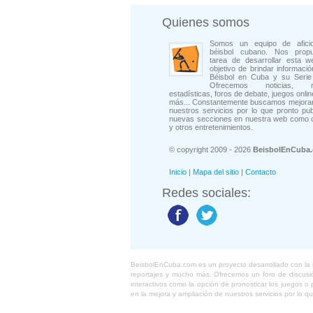
Quienes somos
Somos un equipo de afici
béisbol cubano. Nos prop
tarea de desarrollar esta w
objetivo de brindar informació
Béisbol en Cuba y su Serie 
Ofrecemos noticias, rep
estadísticas, foros de debate, juegos onli
más... Constantemente buscamos mejorar
nuestros servicios por lo que pronto pu
nuevas secciones en nuestra web como 
y otros entretenimientos.
© copyright 2009 - 2026
BeisbolEnCuba
Inicio
|
Mapa del sitio
|
Contacto
Redes sociales:
BeisbolEnCuba.com es un proyecto desarrollado con la ide
reportajes y mucho más. Ofrecemos un foro de discusión
interactivos como la opción de pronosticar los juegos 
en la mejora y ampliación de nuestros servicios por lo q