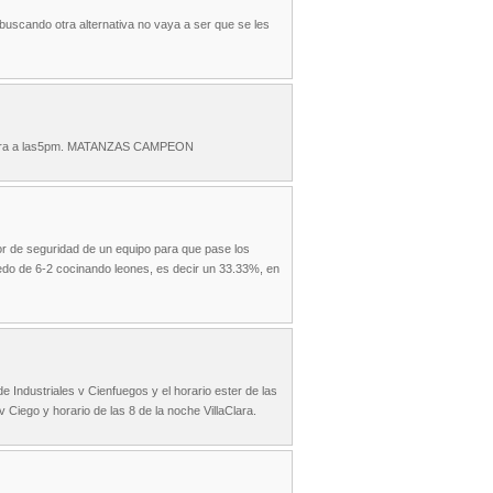
buscando otra alternativa no vaya a ser que se les
menzara a las5pm. MATANZAS CAMPEON
tor de seguridad de un equipo para que pase los
uedo de 6-2 cocinando leones, es decir un 33.33%, en
e Industriales v Cienfuegos y el horario ester de las
 Ciego y horario de las 8 de la noche VillaClara.