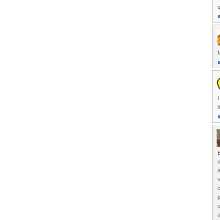
q
M
L
l
E
n
a
v
p
a