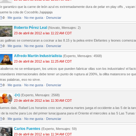
e garantizo que la carne de león azul es extremadamente dura de pelar en play offs , vayan 
ueme la cola de Cocodrilo.Jajajajaja
0
·
Me gusta
·
No me gusta
·
Denunciar
Roberto Pérez Leal
(Novato, Mensajes: 2)
23 de abril de 2012 a las 11:22 AM CDT
Las gallinas se comenzaran a cocinar a las 8.15 y la pelea entre Elefantes y leones co
0
·
Me gusta
·
No me gusta
·
Denunciar
Alfredo Martin Industrialista
(Experto, Mensajes: 4568)
23 de abril de 2012 a las 11:25 AM CDT
aballeros no se embarquen, los unicos que pueden fabricar ollas son los industriales! el fac
standares internacionales debe tener un punto de ruptura al 200%, la ollita matancera se q
tras palabras, eso no sirve.
0
·
Me gusta
·
No me gusta
·
Denunciar
-(=)
(Experto, Mensajes: 2568)
23 de abril de 2012 a las 11:30 AM CDT
uenos dais, Rafael Los horarios creo son ,manna martes juega el occidente a las 5 de la tard
 de la noche para Los del primer lunar,iguana para el Oriente el miercoles a las 5 Las Tunas v
0
·
Me gusta
·
No me gusta
·
Denunciar
Carlos Fuentes
(Experto, Mensajes: 59)
23 de abril de 2012 a las 11:34 AM CDT