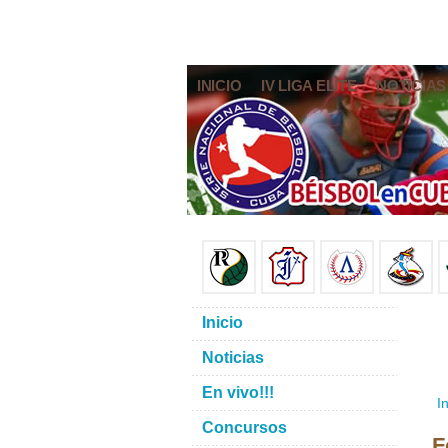
INICIO
IV LIGA ELITE
NOTICIAS
Inicio
Noticias
En vivo!!!
In
Concursos
F