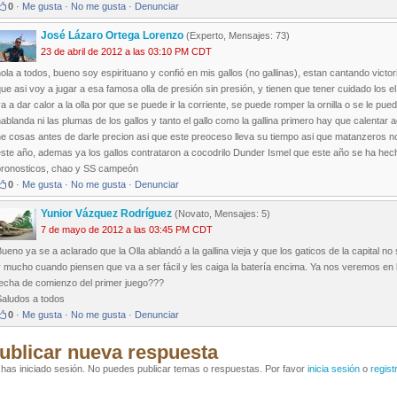
0
·
Me gusta
·
No me gusta
·
Denunciar
José Lázaro Ortega Lorenzo
(Experto, Mensajes: 73)
23 de abril de 2012 a las 03:10 PM CDT
ola a todos, bueno soy espirituano y confió en mis gallos (no gallinas), estan cantando vict
ue asi voy a jugar a esa famosa olla de presión sin presión, y tienen que tener cuidado los e
a a dar calor a la olla por que se puede ir la corriente, se puede romper la ornilla o se le pued
ablanda ni las plumas de los gallos y tanto el gallo como la gallina primero hay que calentar
ne cosas antes de darle precion asi que este preoceso lleva su tiempo asi que matanzeros
ste año, ademas ya los gallos contrataron a cocodrilo Dunder Ismel que este año se ha hecho
pronosticos, chao y SS campeón
0
·
Me gusta
·
No me gusta
·
Denunciar
Yunior Vázquez Rodríguez
(Novato, Mensajes: 5)
7 de mayo de 2012 a las 03:45 PM CDT
ueno ya se a aclarado que la Olla ablandó a la gallina vieja y que los gaticos de la capital n
 mucho cuando piensen que va a ser fácil y les caiga la batería encima. Ya nos veremos en la
fecha de comienzo del primer juego???
Saludos a todos
0
·
Me gusta
·
No me gusta
·
Denunciar
ublicar nueva respuesta
has iniciado sesión. No puedes publicar temas o respuestas. Por favor
inicia sesión
o
regist