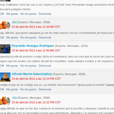
sas Gallinetas como las van a ser, espero q el Chef Joan Hernandez tenga una buena receta
pico para q piquen menos
0
·
Me gusta
·
No me gusta
·
Denunciar
-(=)
(Experto, Mensajes: 2568)
23 de abril de 2012 a las 11:34 AM CDT
aja ,Alfredo ,que gusto saludarte,ya me he reido mucho con tus commentarios,de Nuevo,te esp
0
·
Me gusta
·
No me gusta
·
Denunciar
Reynaldo Venegas Rodriguez
(Experto, Mensajes: 1024)
23 de abril de 2012 a las 11:56 AM CDT
ngeniosa la olla de presion o mejor dicho el comentario, pero no creo que la carne de Leon sea
eguro que los azules con spikes de piel de cocodrilos, nada saludos a todos y nis respetros
0
·
Me gusta
·
No me gusta
·
Denunciar
Alfredo Martin Industrialista
(Experto, Mensajes: 4568)
23 de abril de 2012 a las 12:14 PM CDT
ranjita el que se rie contigo soy yo, ya metiste otra innovacion "iguana para el oriente" jajajaja
0
·
Me gusta
·
No me gusta
·
Denunciar
-(=)
(Experto, Mensajes: 2568)
23 de abril de 2012 a las 12:22 PM CDT
Jajaja,Alfredo es que no me doy cuenta en el moment que lo escribo y despues cuando lo Le
ea la idea,por eso te necesitaba mucho aqui.Artemiseno, Alejandro y tu siempre me corrigen