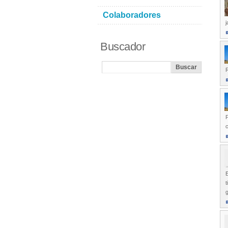
Colaboradores
j
Buscador
R
P
c
E
t
g