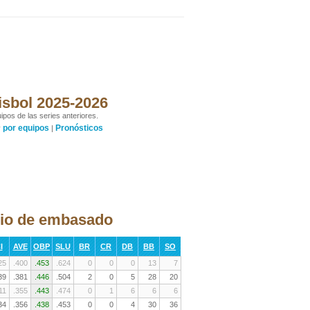
isbol 2025-2026
ipos de las series anteriores.
por equipos
Pronósticos
y
|
dio de embasado
I
AVE
OBP
SLU
BR
CR
DB
BB
SO
25
.400
.453
.624
0
0
0
13
7
39
.381
.446
.504
2
0
5
28
20
11
.355
.443
.474
0
1
6
6
6
34
.356
.438
.453
0
0
4
30
36