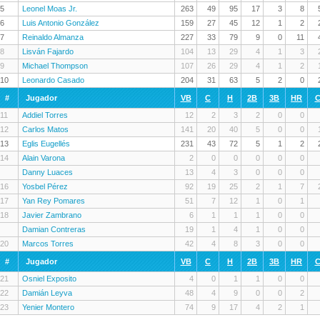
5
Leonel Moas Jr.
263
49
95
17
3
8
6
Luis Antonio González
159
27
45
12
1
2
7
Reinaldo Almanza
227
33
79
9
0
11
8
Lisván Fajardo
104
13
29
4
1
3
9
Michael Thompson
107
26
29
4
1
2
10
Leonardo Casado
204
31
63
5
2
0
#
Jugador
VB
C
H
2B
3B
HR
C
11
Addiel Torres
12
2
3
2
0
0
12
Carlos Matos
141
20
40
5
0
0
13
Eglis Eugellés
231
43
72
5
1
2
14
Alain Varona
2
0
0
0
0
0
Danny Luaces
13
4
3
0
0
0
16
Yosbel Pérez
92
19
25
2
1
7
17
Yan Rey Pomares
51
7
12
1
0
1
18
Javier Zambrano
6
1
1
1
0
0
Damian Contreras
19
1
4
1
0
0
20
Marcos Torres
42
4
8
3
0
0
#
Jugador
VB
C
H
2B
3B
HR
C
21
Osniel Exposito
4
0
1
1
0
0
22
Damián Leyva
48
4
9
0
0
2
23
Yenier Montero
74
9
17
4
2
1