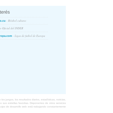
nterés
- Béisbol cubano
o.cu
io Oficial del INDER
- Ligas de futbol de Europa
ropa.com
s juegos, los resultados diarios, estadísticas, noticias,
 sus estrellas favoritas. Disponemos de otros servicios
equipo de desarrollo web está trabajando constantemente