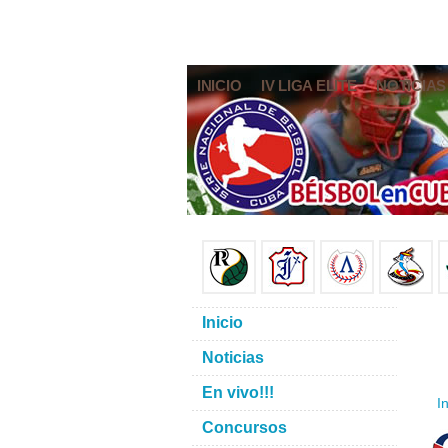
INICIO
IV LIGA ELITE
NOTICIAS
Inicio
Noticias
En vivo!!!
In
Concursos