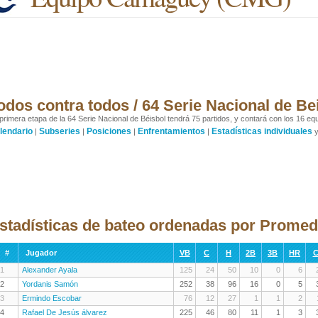
odos contra todos / 64 Serie Nacional de Be
primera etapa de la 64 Serie Nacional de Béisbol tendrá 75 partidos, y contará con los 16 equ
lendario
Subseries
Posiciones
Enfrentamientos
Estadísticas individuales
|
|
|
|
stadísticas de bateo ordenadas por Prome
#
Jugador
VB
C
H
2B
3B
HR
C
1
Alexander Ayala
125
24
50
10
0
6
2
Yordanis Samón
252
38
96
16
0
5
3
Ermindo Escobar
76
12
27
1
1
2
4
Rafael De Jesús álvarez
225
46
80
11
1
3