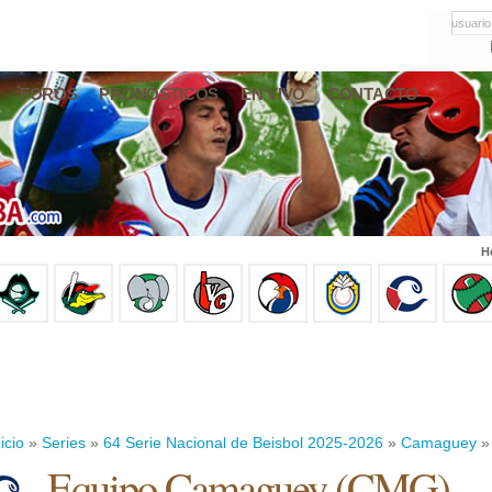
usuario
FOROS
PRONÓSTICOS
EN VIVO
CONTACTO
H
icio
»
Series
»
64 Serie Nacional de Beisbol 2025-2026
»
Camaguey
» 
Equipo Camaguey (CMG)