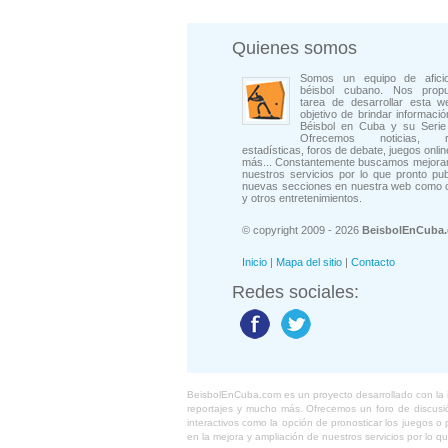
Quienes somos
Somos un equipo de afici
béisbol cubano. Nos prop
tarea de desarrollar esta w
objetivo de brindar informació
Béisbol en Cuba y su Serie 
Ofrecemos noticias, rep
estadísticas, foros de debate, juegos onli
más... Constantemente buscamos mejorar
nuestros servicios por lo que pronto pu
nuevas secciones en nuestra web como 
y otros entretenimientos.
© copyright 2009 - 2026
BeisbolEnCuba
Inicio
|
Mapa del sitio
|
Contacto
Redes sociales:
BeisbolEnCuba.com es un proyecto desarrollado con la ide
reportajes y mucho más. Ofrecemos un foro de discusión
interactivos como la opción de pronosticar los juegos 
en la mejora y ampliación de nuestros servicios por lo q