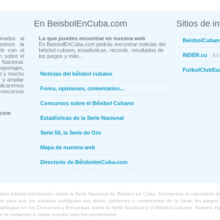
En BeisbolEnCuba.com
Sitios de i
onados al
Lo que puedes encontrar en nuestra web
BeisbolCuban
usimos la
En BeisbolEnCuba.com podrás encontrar noticias del
eb con el
béisbol cubano, estadísticas, records, resultados de
- Sit
INDER.cu
n sobre el
los juegos y más...
Nacional.
ortajes,
FutbolClubEu
ne y mucho
Noticias del béisbol cubano
 y ampliar
blicaremos
Foros, opiniones, comentarios...
concursos
Concursos sobre el Béisbol Cubano
.com
Estadísticas de la Serie Nacional
Serie 50, la Serie de Oro
Mapa de nuestra web
Directorio de BéisbolenCuba.com
a brindar información sobre la Serie Nacional de Béisbol en Cuba. Incluiremos el calendario de lo
 para que los usuarios publiquen sus ideas, opiniones o comentarios de la Serie, los juegos o
o participar en los Concursos y Encuestas sobre la Serie Nacional y el Béisbol Cubano. Nuestro 
ue te invitamos a visitar nuestra web frecuentemente.