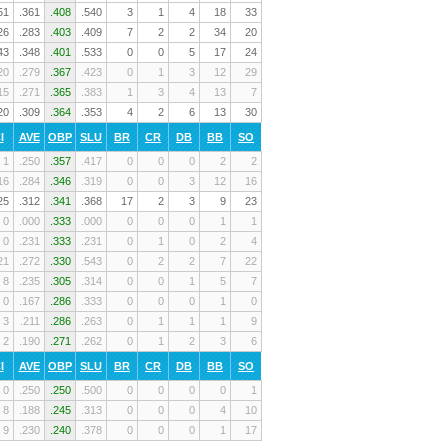
51
.361
.408
.540
3
1
4
18
33
26
.283
.403
.409
7
2
2
34
20
43
.348
.401
.533
0
0
5
17
24
20
.279
.367
.423
0
1
3
12
29
15
.271
.365
.383
1
3
4
13
7
20
.309
.364
.353
4
2
6
13
30
I
AVE
OBP
SLU
BR
CR
DB
BB
SO
1
.250
.357
.417
0
0
0
2
2
16
.284
.346
.319
0
0
3
12
16
25
.312
.341
.368
17
2
3
9
23
0
.000
.333
.000
0
0
0
1
1
0
.231
.333
.231
0
1
0
2
4
21
.272
.330
.543
0
2
2
7
22
8
.235
.305
.314
0
0
1
5
7
0
.167
.286
.333
0
0
0
1
0
3
.211
.286
.263
0
1
1
1
9
2
.190
.271
.262
0
1
2
3
6
I
AVE
OBP
SLU
BR
CR
DB
BB
SO
0
.250
.250
.500
0
0
0
0
1
8
.188
.245
.313
0
0
0
4
10
9
.230
.240
.378
0
0
0
1
17