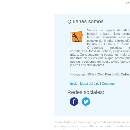
No 
Quienes somos
Somos un equipo de afici
béisbol cubano. Nos prop
tarea de desarrollar esta w
objetivo de brindar informació
Béisbol en Cuba y su Serie 
Ofrecemos noticias, rep
estadísticas, foros de debate, juegos onli
más... Constantemente buscamos mejorar
nuestros servicios por lo que pronto pu
nuevas secciones en nuestra web como 
y otros entretenimientos.
© copyright 2009 - 2026
BeisbolEnCuba
Inicio
|
Mapa del sitio
|
Contacto
Redes sociales:
BeisbolEnCuba.com es un proyecto desarrollado con la ide
reportajes y mucho más. Ofrecemos un foro de discusión