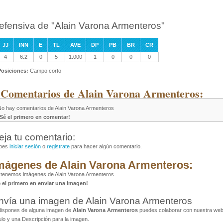
efensiva de "Alain Varona Armenteros"
JJ
INN
E
TL
AVE
DP
PB
BR
CR
4
6.2
0
5
1.000
1
0
0
0
Posiciones:
Campo corto
 Comentarios de Alain Varona Armenteros:
No hay comentarios de Alain Varona Armenteros
¡Sé el primero en comentar!
eja tu comentario:
bes
iniciar sesión
o
registrate
para hacer algún comentario.
mágenes de Alain Varona Armenteros:
tenemos imágenes de Alain Varona Armenteros
é el primero en enviar una imagen!
nvía una imagen de Alain Varona Armenteros
dispones de alguna imagen de
Alain Varona Armenteros
puedes colaborar con nuestra web 
ulo y una Descripción para la imagen.