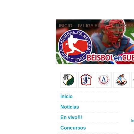
INICIO
IV LIGA ELITE
NOTICIAS
Inicio
Noticias
En vivo!!!
In
Concursos