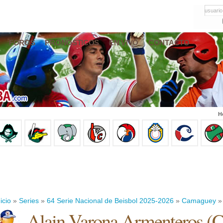
usuario
FOROS
PRONÓSTICOS
EN VIVO
CONTACTO
H
icio
»
Series
»
64 Serie Nacional de Beisbol 2025-2026
»
Camaguey
» 
Alain Varona Armenteros
(
C