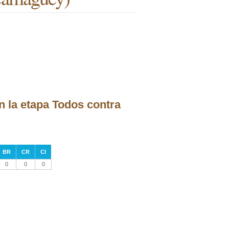
n la etapa Todos contra
BR
CR
CI
0
0
0