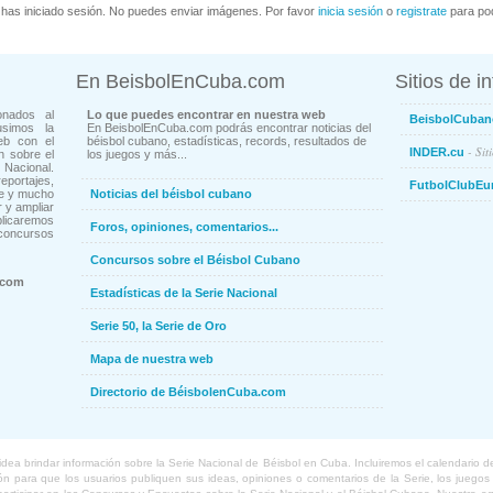
has iniciado sesión. No puedes enviar imágenes. Por favor
inicia sesión
o
registrate
para pod
En BeisbolEnCuba.com
Sitios de i
onados al
Lo que puedes encontrar en nuestra web
BeisbolCuban
usimos la
En BeisbolEnCuba.com podrás encontrar noticias del
eb con el
béisbol cubano, estadísticas, records, resultados de
- Sit
INDER.cu
n sobre el
los juegos y más...
Nacional.
ortajes,
FutbolClubEu
ne y mucho
Noticias del béisbol cubano
 y ampliar
blicaremos
Foros, opiniones, comentarios...
concursos
Concursos sobre el Béisbol Cubano
.com
Estadísticas de la Serie Nacional
Serie 50, la Serie de Oro
Mapa de nuestra web
Directorio de BéisbolenCuba.com
a brindar información sobre la Serie Nacional de Béisbol en Cuba. Incluiremos el calendario de lo
 para que los usuarios publiquen sus ideas, opiniones o comentarios de la Serie, los juegos o