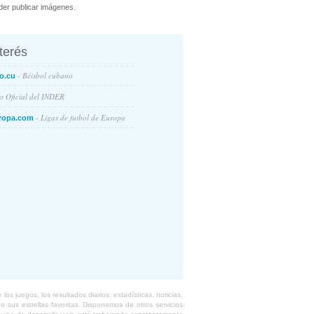
er publicar imágenes.
nterés
- Béisbol cubano
o.cu
io Oficial del INDER
- Ligas de futbol de Europa
ropa.com
s juegos, los resultados diarios, estadísticas, noticias,
 sus estrellas favoritas. Disponemos de otros servicios