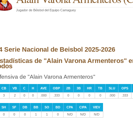
Jugador de Béisbol
del
Equipo Camaguey
4 Serie Nacional de Beisbol 2025-2026
stadísticas de "Alain Varona Armenteros" e
odos
fensiva de "Alain Varona Armenteros"
CB
VB
C
H
AVE
OBP
2B
3B
HR
TB
SLU
OPS
3
2
0
0
.000
.333
0
0
0
0
.000
.333
SH
SF
DB
BB
SO
BD
CPA
CIPA
VIEV
0
0
0
1
1
0
N/D
N/D
N/D