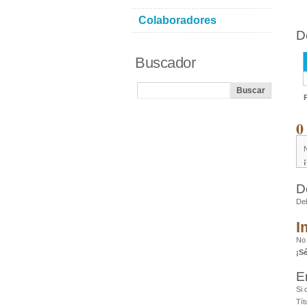
Colaboradores
D
Buscador
0
D
De
I
No 
¡S
E
Si 
Tít