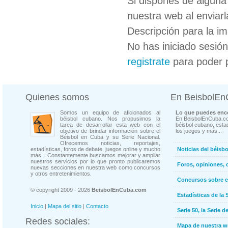
Si dispones de algun
nuestra web al enviarl
Descripción para la i
No has iniciado sesió
registrate
para poder 
Quienes somos
En BeisbolE
Somos un equipo de aficionados al
Lo que puedes enco
béisbol cubano. Nos propusimos la
En BeisbolEnCuba.co
tarea de desarrollar esta web con el
béisbol cubano, estad
objetivo de brindar información sobre el
los juegos y más...
Béisbol en Cuba y su Serie Nacional.
Ofrecemos noticias, reportajes,
estadísticas, foros de debate, juegos online y mucho
Noticias del béisb
más... Constantemente buscamos mejorar y ampliar
nuestros servicios por lo que pronto publicaremos
Foros, opiniones, 
nuevas secciones en nuestra web como concursos
y otros entretenimientos.
Concursos sobre e
© copyright 2009 - 2026
BeisbolEnCuba.com
Estadísticas de la 
Inicio
|
Mapa del sitio
|
Contacto
Serie 50, la Serie d
Redes sociales:
Mapa de nuestra 