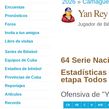
2026
»
Camague
Encuestas
Yan Rey
Pronósticos
Jugador de Bé
Foros
Invita a tus amigos
Libro de visitas
Series de Béisbol
64 Serie Nac
Equipos de Cuba
Estadios de béisbol
Estadísticas
Provincias de Cuba
etapa Todos 
Reportajes
Ofensiva de "
Artículos
Records
CB
VB
C
H
AVE