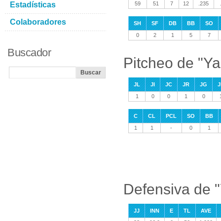
Estadísticas
59
51
7
12
.235
Colaboradores
SH
SF
DB
BB
SO
0
2
1
5
7
Buscador
Pitcheo de "Y
JL
JI
JC
JR
JG
J
1
0
0
1
0
C
CL
PCL
SO
BB
1
1
-
0
1
Defensiva de 
JJ
INN
E
TL
AVE