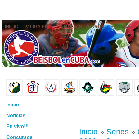
INICIO
IV LIGA ELITE
NOTICIAS
FOROS
PRONÓSTIC
Inicio
Noticias
En vivo!!!
Inicio
»
Series
»
Concursos