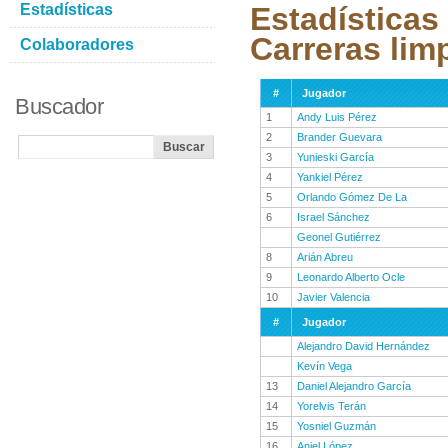
Estadísticas
Estadísticas
Carreras lim
Colaboradores
#
Jugador
Buscador
1
Andy Luis Pérez
2
Brander Guevara
3
Yunieski García
4
Yankiel Pérez
5
Orlando Gómez De La
6
Israel Sánchez
Geonel Gutiérrez
8
Arián Abreu
9
Leonardo Alberto Ocle
10
Javier Valencia
#
Jugador
Alejandro David Hernández
Kevín Vega
13
Daniel Alejandro García
14
Yorelvis Terán
15
Yosniel Guzmán
16
Aniel López