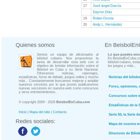
17
José ángel García
Dayron Díaz
19
Roilan Osoria
20
Andy L. Hernández
Quienes somos
En BeisbolE
Somos un equipo de aficionados al
Lo que puedes enco
béisbol cubano. Nos propusimos la
En BeisbolEnCuba.co
tarea de desarrollar esta web con el
béisbol cubano, estad
objetivo de brindar información sobre el
los juegos y más...
Béisbol en Cuba y su Serie Nacional.
Ofrecemos noticias, reportajes,
estadísticas, foros de debate, juegos online y mucho
Noticias del béisb
más... Constantemente buscamos mejorar y ampliar
nuestros servicios por lo que pronto publicaremos
Foros, opiniones, 
nuevas secciones en nuestra web como concursos
y otros entretenimientos.
Concursos sobre e
© copyright 2009 - 2026
BeisbolEnCuba.com
Estadísticas de la 
Inicio
|
Mapa del sitio
|
Contacto
Serie 50, la Serie d
Redes sociales:
Mapa de nuestra 
Directorio de Béi