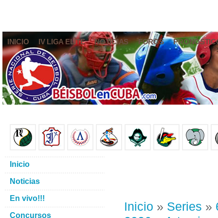
INICIO
IV LIGA ELITE
NOTICIAS
FOROS
PRONÓSTIC
Inicio
Noticias
En vivo!!!
Inicio
»
Series
»
Concursos