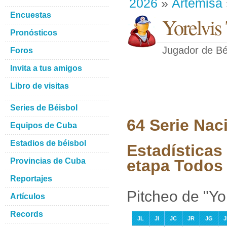
2026
»
Artemisa
Encuestas
Yorelvis
Pronósticos
Jugador de Bé
Foros
Invita a tus amigos
Libro de visitas
Series de Béisbol
64 Serie Nac
Equipos de Cuba
Estadios de béisbol
Estadísticas 
Provincias de Cuba
etapa Todos 
Reportajes
Pitcheo de "Yo
Artículos
Records
JL
JI
JC
JR
JG
J