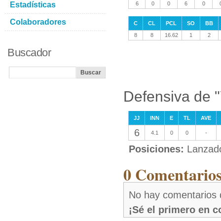
Estadísticas
6
0
0
6
0
Colaboradores
C
CL
PCL
SO
BB
8
8
16.62
1
2
Buscador
Defensiva de "
JJ
INN
E
TL
AVE
6
4.1
0
0
-
Posiciones:
Lanzad
0 Comentarios
No hay comentarios d
¡Sé el primero en 