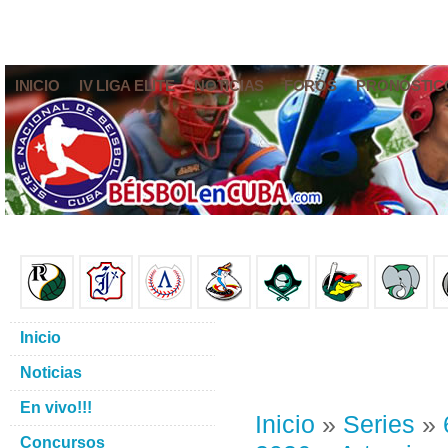
INICIO
IV LIGA ELITE
NOTICIAS
FOROS
PRONÓSTIC
Inicio
Noticias
En vivo!!!
Inicio
»
Series
»
Concursos