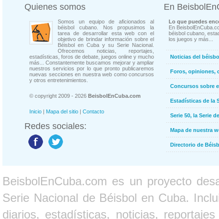
Quienes somos
En BeisbolE
Somos un equipo de aficionados al
Lo que puedes enco
béisbol cubano. Nos propusimos la
En BeisbolEnCuba.co
tarea de desarrollar esta web con el
béisbol cubano, estad
objetivo de brindar información sobre el
los juegos y más...
Béisbol en Cuba y su Serie Nacional.
Ofrecemos noticias, reportajes,
estadísticas, foros de debate, juegos online y mucho
Noticias del béisb
más... Constantemente buscamos mejorar y ampliar
nuestros servicios por lo que pronto publicaremos
Foros, opiniones, 
nuevas secciones en nuestra web como concursos
y otros entretenimientos.
Concursos sobre e
© copyright 2009 - 2026
BeisbolEnCuba.com
Estadísticas de la 
Inicio
|
Mapa del sitio
|
Contacto
Serie 50, la Serie d
Redes sociales:
Mapa de nuestra 
Directorio de Béi
BeisbolEnCuba.com es un proyecto desarr
Serie Nacional de Béisbol en Cuba. Inclui
diarios, estadísticas, noticias, report