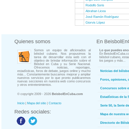
Rodolfo Soris
Abrahan Licea
José Ramón Rodríguez
Giorvis López
Quienes somos
En BeisbolE
Somos un equipo de aficionados al
Lo que puedes enco
béisbol cubano. Nos propusimos la
En BeisbolEnCuba.co
tarea de desarrollar esta web con el
béisbol cubano, estad
objetivo de brindar información sobre el
los juegos y más...
Béisbol en Cuba y su Serie Nacional.
Ofrecemos noticias, reportajes,
estadísticas, foros de debate, juegos online y mucho
Noticias del béisb
más... Constantemente buscamos mejorar y ampliar
nuestros servicios por lo que pronto publicaremos
Foros, opiniones, 
nuevas secciones en nuestra web como concursos
y otros entretenimientos.
Concursos sobre e
© copyright 2009 - 2026
BeisbolEnCuba.com
Estadísticas de la 
Inicio
|
Mapa del sitio
|
Contacto
Serie 50, la Serie d
Redes sociales:
Mapa de nuestra 
Directorio de Béi