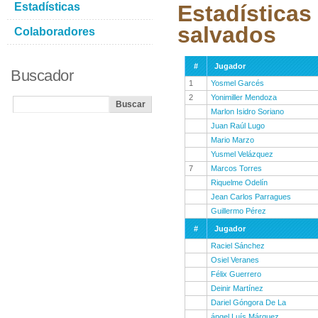
Estadísticas
Estadísticas
salvados
Colaboradores
#
Jugador
Buscador
1
Yosmel Garcés
2
Yonimiller Mendoza
Marlon Isidro Soriano
Juan Raúl Lugo
Mario Marzo
Yusmel Velázquez
7
Marcos Torres
Riquelme Odelín
Jean Carlos Parragues
Guillermo Pérez
#
Jugador
Raciel Sánchez
Osiel Veranes
Félix Guerrero
Deinir Martínez
Dariel Góngora De La
ángel Luís Márquez