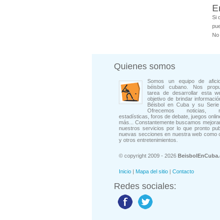
E
Si 
pue
No 
Quienes somos
Somos un equipo de afici
béisbol cubano. Nos prop
tarea de desarrollar esta w
objetivo de brindar informació
Béisbol en Cuba y su Serie 
Ofrecemos noticias, rep
estadísticas, foros de debate, juegos onli
más... Constantemente buscamos mejorar
nuestros servicios por lo que pronto pu
nuevas secciones en nuestra web como 
y otros entretenimientos.
© copyright 2009 - 2026
BeisbolEnCuba
Inicio
|
Mapa del sitio
|
Contacto
Redes sociales: