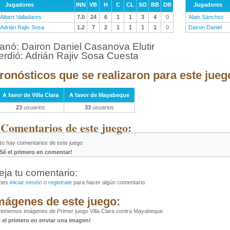
Jugadores
INN
VB
H
C
CL
SO
BB
DB
Jugadores
Albert Valladares
7.0
24
6
1
1
3
4
0
Alain Sánchez
Adrián Rajiv Sosa
1.2
7
2
1
1
1
1
0
Dairon Daniel
anó: Dairon Daniel Casanova Elutir
erdió: Adrián Rajiv Sosa Cuesta
ronósticos que se realizaron para este jueg
A favor de Villa Clara
A favor de Mayabeque
23
usuarios
33
usuarios
 Comentarios de este juego:
No hay comentarios de este juego
¡Sé el primero en comentar!
eja tu comentario:
bes
iniciar sesión
o
registrate
para hacer algún comentario.
mágenes de este juego:
tenemos imágenes de Primer juego Villa Clara contra Mayabeque
é el primero en enviar una imagen!