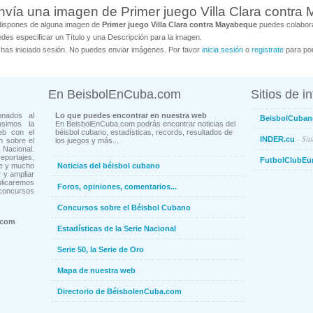
nvía una imagen de Primer juego Villa Clara contr
dispones de alguna imagen de
Primer juego Villa Clara contra Mayabeque
puedes colabora
des especificar un Título y una Descripción para la imagen.
has iniciado sesión. No puedes enviar imágenes. Por favor
inicia sesión
o
registrate
para pod
En BeisbolEnCuba.com
Sitios de i
onados al
Lo que puedes encontrar en nuestra web
BeisbolCuban
usimos la
En BeisbolEnCuba.com podrás encontrar noticias del
eb con el
béisbol cubano, estadísticas, records, resultados de
- Sit
INDER.cu
n sobre el
los juegos y más...
Nacional.
ortajes,
FutbolClubEu
ne y mucho
Noticias del béisbol cubano
 y ampliar
blicaremos
Foros, opiniones, comentarios...
concursos
Concursos sobre el Béisbol Cubano
.com
Estadísticas de la Serie Nacional
Serie 50, la Serie de Oro
Mapa de nuestra web
Directorio de BéisbolenCuba.com