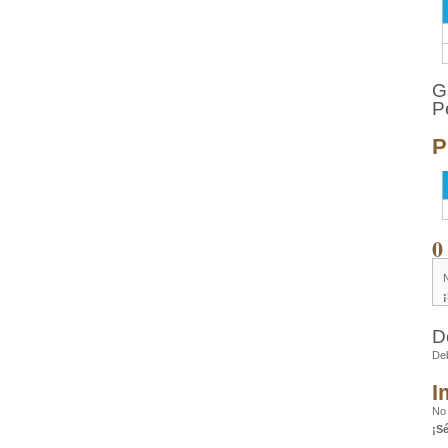
G
P
P
0
D
De
I
No 
¡S