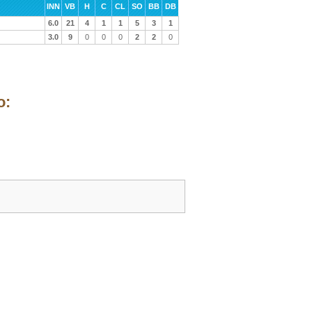
INN
VB
H
C
CL
SO
BB
DB
6.0
21
4
1
1
5
3
1
3.0
9
0
0
0
2
2
0
o: