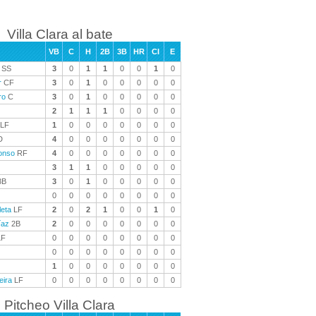
Villa Clara al bate
VB
C
H
2B
3B
HR
CI
E
SS
3
0
1
1
0
0
1
0
r
CF
3
0
1
0
0
0
0
0
ro
C
3
0
1
0
0
0
0
0
2
1
1
1
0
0
0
0
LF
1
0
0
0
0
0
0
0
D
4
0
0
0
0
0
0
0
onso
RF
4
0
0
0
0
0
0
0
3
1
1
0
0
0
0
0
3B
3
0
1
0
0
0
0
0
0
0
0
0
0
0
0
0
leta
LF
2
0
2
1
0
0
1
0
íaz
2B
2
0
0
0
0
0
0
0
LF
0
0
0
0
0
0
0
0
0
0
0
0
0
0
0
0
1
0
0
0
0
0
0
0
eira
LF
0
0
0
0
0
0
0
0
Pitcheo Villa Clara