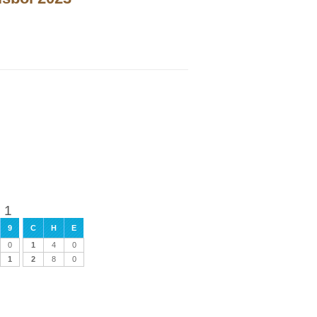
 1
9
C
H
E
0
1
4
0
1
2
8
0