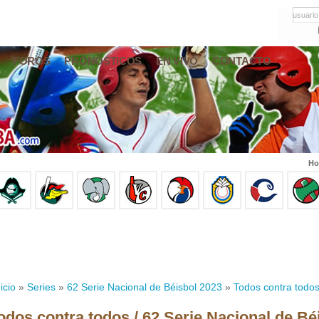
usuario
FOROS
PRONÓSTICOS
EN VIVO
CONTACTO
Ho
icio
»
Series
»
62 Serie Nacional de Béisbol 2023
»
Todos contra todo
odos contra todos / 62 Serie Nacional de Bé