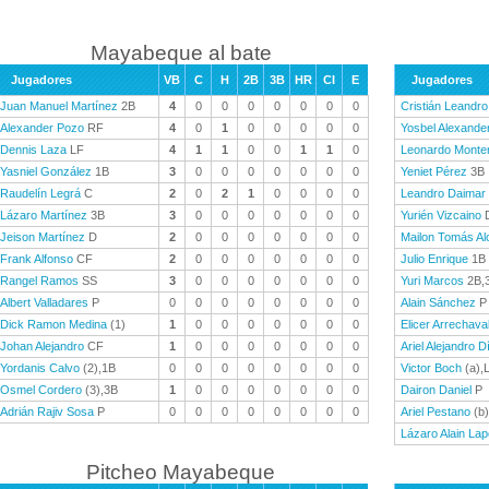
Mayabeque al bate
Jugadores
VB
C
H
2B
3B
HR
CI
E
Jugadores
Juan Manuel Martínez
2B
4
0
0
0
0
0
0
0
Cristián Leandro
Alexander Pozo
RF
4
0
1
0
0
0
0
0
Yosbel Alexande
Dennis Laza
LF
4
1
1
0
0
1
1
0
Leonardo Monte
Yasniel González
1B
3
0
0
0
0
0
0
0
Yeniet Pérez
3B
Raudelín Legrá
C
2
0
2
1
0
0
0
0
Leandro Daimar
Lázaro Martínez
3B
3
0
0
0
0
0
0
0
Yurién Vizcaino
Jeison Martínez
D
2
0
0
0
0
0
0
0
Mailon Tomás Al
Frank Alfonso
CF
2
0
0
0
0
0
0
0
Julio Enrique
1B
Rangel Ramos
SS
3
0
0
0
0
0
0
0
Yuri Marcos
2B,
Albert Valladares
P
0
0
0
0
0
0
0
0
Alain Sánchez
P
Dick Ramon Medina
(1)
1
0
0
0
0
0
0
0
Elicer Arrechava
Johan Alejandro
CF
1
0
0
0
0
0
0
0
Ariel Alejandro D
Yordanis Calvo
(2),1B
0
0
0
0
0
0
0
0
Victor Boch
(a),
Osmel Cordero
(3),3B
1
0
0
0
0
0
0
0
Dairon Daniel
P
Adrián Rajiv Sosa
P
0
0
0
0
0
0
0
0
Ariel Pestano
(b)
Lázaro Alain Lap
Pitcheo Mayabeque