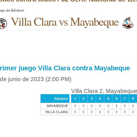
ego de Béisbol
:
Villa Clara vs Mayabeque
rimer juego Villa Clara contra Mayabeque
 de junio de 2023
(2:00 PM)
Villa Clara 2, Mayabeque
Equipos
1
2
3
4
5
6
7
8
MAYABEQUE
0
0
0
0
0
1
0
0
VILLA CLARA
0
0
0
1
0
0
0
0