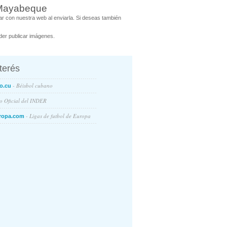
a Mayabeque
r con nuestra web al enviarla. Si deseas también
er publicar imágenes.
nterés
- Béisbol cubano
o.cu
io Oficial del INDER
- Ligas de futbol de Europa
ropa.com