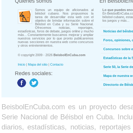
Quienes somos
En BeisbolE
Somos un equipo de aficionados al
Lo que puedes enco
béisbol cubano. Nos propusimos la
En BeisbolEnCuba.co
tarea de desarrollar esta web con el
béisbol cubano, estad
objetivo de brindar información sobre el
los juegos y más...
Béisbol en Cuba y su Serie Nacional.
Ofrecemos noticias, reportajes,
estadísticas, foros de debate, juegos online y mucho
Noticias del béisb
más... Constantemente buscamos mejorar y ampliar
nuestros servicios por lo que pronto publicaremos
Foros, opiniones, 
nuevas secciones en nuestra web como concursos
y otros entretenimientos.
Concursos sobre e
© copyright 2009 - 2026
BeisbolEnCuba.com
Estadísticas de la 
Inicio
|
Mapa del sitio
|
Contacto
Serie 50, la Serie d
Redes sociales:
Mapa de nuestra 
Directorio de Béi
BeisbolEnCuba.com es un proyecto desarr
Serie Nacional de Béisbol en Cuba. Inclui
diarios, estadísticas, noticias, report