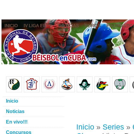
INICIO
IV LIGA ELITE
NOTICIAS
FOROS
PRONÓSTIC
Inicio
Noticias
En vivo!!!
Inicio
»
Series
»
Concursos