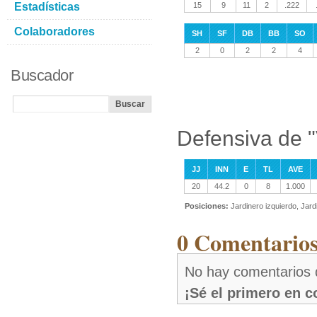
Estadísticas
15
9
11
2
.222
Colaboradores
SH
SF
DB
BB
SO
2
0
2
2
4
Buscador
Defensiva de 
JJ
INN
E
TL
AVE
20
44.2
0
8
1.000
Posiciones:
Jardinero izquierdo, Jard
0 Comentarios
No hay comentarios 
¡Sé el primero en 