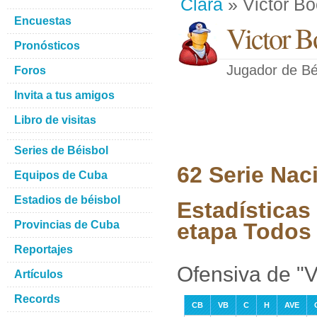
Clara
» Victor B
Encuestas
Victor B
Pronósticos
Jugador de Bé
Foros
Invita a tus amigos
Libro de visitas
Series de Béisbol
62 Serie Nac
Equipos de Cuba
Estadios de béisbol
Estadísticas
Provincias de Cuba
etapa Todos 
Reportajes
Ofensiva de "V
Artículos
Records
CB
VB
C
H
AVE