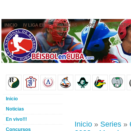
INICIO
IV LIGA ELITE
NOTICIAS
FOROS
PRONÓSTIC
Inicio
Noticias
En vivo!!!
Inicio
»
Series
»
Concursos