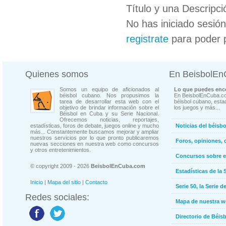
Título y una Descripci
No has iniciado sesió
registrate
para poder 
Quienes somos
En BeisbolE
Somos un equipo de aficionados al
Lo que puedes enco
béisbol cubano. Nos propusimos la
En BeisbolEnCuba.co
tarea de desarrollar esta web con el
béisbol cubano, estad
objetivo de brindar información sobre el
los juegos y más...
Béisbol en Cuba y su Serie Nacional.
Ofrecemos noticias, reportajes,
estadísticas, foros de debate, juegos online y mucho
Noticias del béisb
más... Constantemente buscamos mejorar y ampliar
nuestros servicios por lo que pronto publicaremos
Foros, opiniones, 
nuevas secciones en nuestra web como concursos
y otros entretenimientos.
Concursos sobre e
© copyright 2009 - 2026
BeisbolEnCuba.com
Estadísticas de la 
Inicio
|
Mapa del sitio
|
Contacto
Serie 50, la Serie d
Redes sociales:
Mapa de nuestra 
Directorio de Béi