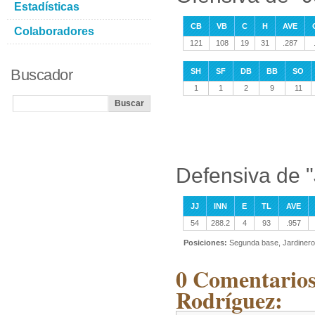
Estadísticas
CB
VB
C
H
AVE
Colaboradores
121
108
19
31
.287
Buscador
SH
SF
DB
BB
SO
1
1
2
9
11
Defensiva de 
JJ
INN
E
TL
AVE
54
288.2
4
93
.957
Posiciones:
Segunda base, Jardinero 
0 Comentarios
Rodríguez: