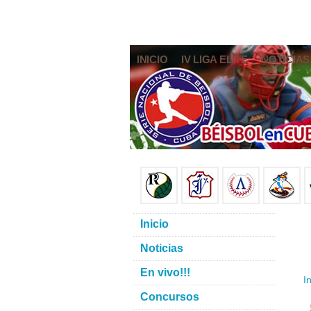
INICIO
IV LIGA ELITE
NOTICIAS
Inicio
Noticias
En vivo!!!
In
Concursos