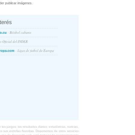
er publicar imágenes.
nterés
- Béisbol cubano
o.cu
io Oficial del INDER
- Ligas de futbol de Europa
ropa.com
s juegos, los resultados diarios, estadísticas, noticias,
 sus estrellas favoritas. Disponemos de otros servicios