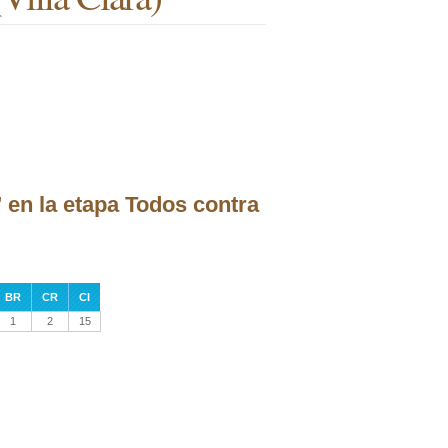
" en la etapa Todos contra
BR
CR
CI
1
2
15