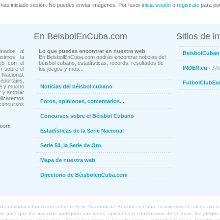
has iniciado sesión. No puedes enviar imágenes. Por favor
inicia sesión
o
registrate
para pod
En BeisbolEnCuba.com
Sitios de i
onados al
Lo que puedes encontrar en nuestra web
BeisbolCuban
usimos la
En BeisbolEnCuba.com podrás encontrar noticias del
eb con el
béisbol cubano, estadísticas, records, resultados de
- Sit
INDER.cu
n sobre el
los juegos y más...
Nacional.
ortajes,
FutbolClubEu
ne y mucho
Noticias del béisbol cubano
 y ampliar
blicaremos
Foros, opiniones, comentarios...
concursos
Concursos sobre el Béisbol Cubano
.com
Estadísticas de la Serie Nacional
Serie 50, la Serie de Oro
Mapa de nuestra web
Directorio de BéisbolenCuba.com
a brindar información sobre la Serie Nacional de Béisbol en Cuba. Incluiremos el calendario de lo
 para que los usuarios publiquen sus ideas, opiniones o comentarios de la Serie, los juegos o