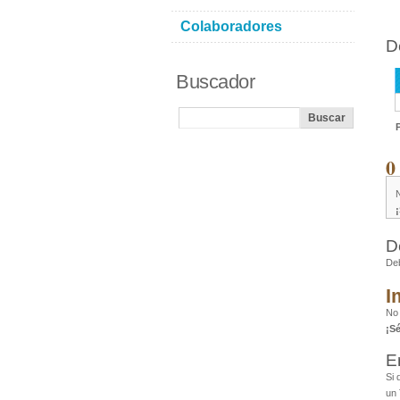
Colaboradores
D
Buscador
0
D
De
I
No 
¡S
E
Si 
un 