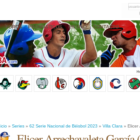
usuario
FOROS
PRONÓSTICOS
EN VIVO
CONTACTO
Ho
icio
»
Series
»
62 Serie Nacional de Béisbol 2023
»
Villa Clara
» Elicer
Elicer Arrechavaleta García