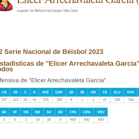
Jugador de Béisbol
del
Equipo Villa Clara
2 Serie Nacional de Béisbol 2023
stadísticas de "Elicer Arrechavaleta García
odos
fensiva de "Elicer Arrechavaleta García"
CB
VB
C
H
AVE
OBP
2B
3B
HR
TB
SLU
OPS
147
123
20
34
.276
.382
8
1
1
47
.382
.764
SH
SF
DB
BB
SO
BD
CPA
CIPA
VIEV
3
0
2
19
26
0
N/D
N/D
N/D