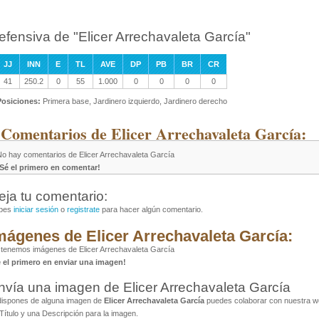
efensiva de "Elicer Arrechavaleta García"
JJ
INN
E
TL
AVE
DP
PB
BR
CR
41
250.2
0
55
1.000
0
0
0
0
Posiciones:
Primera base, Jardinero izquierdo, Jardinero derecho
 Comentarios de Elicer Arrechavaleta García:
No hay comentarios de Elicer Arrechavaleta García
¡Sé el primero en comentar!
eja tu comentario:
bes
iniciar sesión
o
registrate
para hacer algún comentario.
mágenes de Elicer Arrechavaleta García:
tenemos imágenes de Elicer Arrechavaleta García
é el primero en enviar una imagen!
nvía una imagen de Elicer Arrechavaleta García
dispones de alguna imagen de
Elicer Arrechavaleta García
puedes colaborar con nuestra we
Título y una Descripción para la imagen.