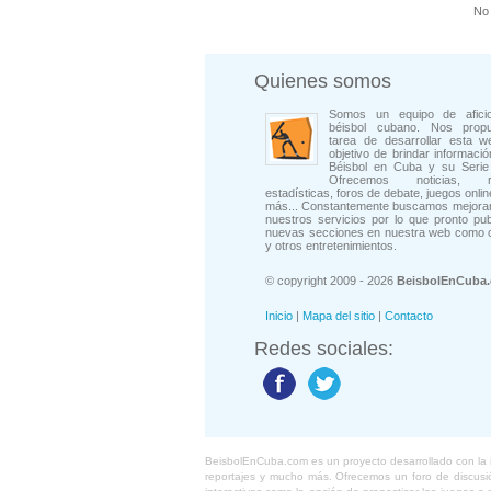
No 
Quienes somos
Somos un equipo de afici
béisbol cubano. Nos prop
tarea de desarrollar esta w
objetivo de brindar informació
Béisbol en Cuba y su Serie 
Ofrecemos noticias, rep
estadísticas, foros de debate, juegos onli
más... Constantemente buscamos mejorar
nuestros servicios por lo que pronto pu
nuevas secciones en nuestra web como 
y otros entretenimientos.
© copyright 2009 - 2026
BeisbolEnCuba
Inicio
|
Mapa del sitio
|
Contacto
Redes sociales:
BeisbolEnCuba.com es un proyecto desarrollado con la ide
reportajes y mucho más. Ofrecemos un foro de discusión