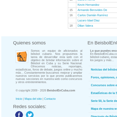
Kevin Hernandez
15
Armando Berovides De
16
Carlos Damián Ramírez
Lazaro Idael Diaz
18
Dilian Valera
Quienes somos
En BeisbolE
Somos un equipo de aficionados al
Lo que puedes enco
béisbol cubano. Nos propusimos la
En BeisbolEnCuba.co
tarea de desarrollar esta web con el
béisbol cubano, estad
objetivo de brindar información sobre el
los juegos y más...
Béisbol en Cuba y su Serie Nacional.
Ofrecemos noticias, reportajes,
estadísticas, foros de debate, juegos online y mucho
Noticias del béisb
más... Constantemente buscamos mejorar y ampliar
nuestros servicios por lo que pronto publicaremos
Foros, opiniones, 
nuevas secciones en nuestra web como concursos
y otros entretenimientos.
Concursos sobre e
© copyright 2009 - 2026
BeisbolEnCuba.com
Estadísticas de la 
Inicio
|
Mapa del sitio
|
Contacto
Serie 50, la Serie d
Redes sociales:
Mapa de nuestra 
Directorio de Béi