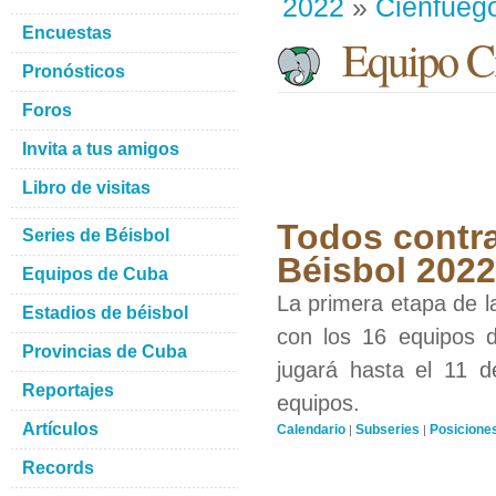
2022
»
Cienfueg
Encuestas
Equipo Ci
Pronósticos
Foros
Invita a tus amigos
Libro de visitas
Todos contra
Series de Béisbol
Béisbol 2022
Equipos de Cuba
La primera etapa de l
Estadios de béisbol
con los 16 equipos d
Provincias de Cuba
jugará hasta el 11 d
Reportajes
equipos.
Artículos
Calendario
Subseries
Posicione
|
|
Records