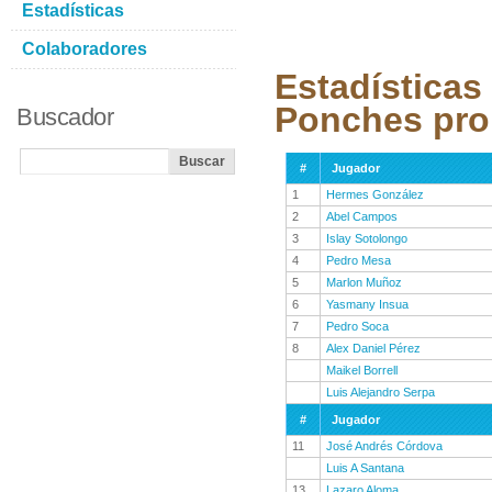
Estadísticas
Colaboradores
Estadísticas
Ponches pro
Buscador
#
Jugador
1
Hermes González
2
Abel Campos
3
Islay Sotolongo
4
Pedro Mesa
5
Marlon Muñoz
6
Yasmany Insua
7
Pedro Soca
8
Alex Daniel Pérez
Maikel Borrell
Luis Alejandro Serpa
#
Jugador
11
José Andrés Córdova
Luis A Santana
13
Lazaro Aloma