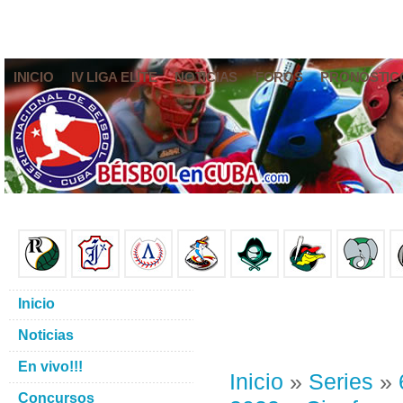
INICIO
IV LIGA ELITE
NOTICIAS
FOROS
PRONÓSTIC
Inicio
Noticias
En vivo!!!
Inicio
»
Series
»
Concursos