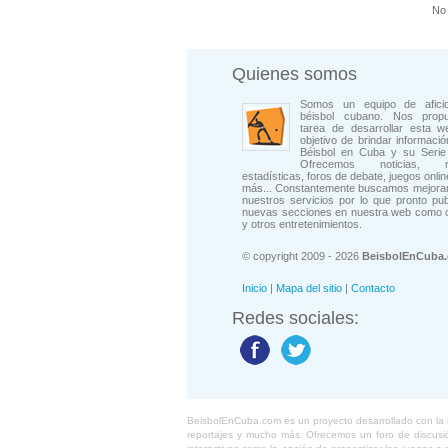
No 
Quienes somos
Somos un equipo de afici
béisbol cubano. Nos prop
tarea de desarrollar esta w
objetivo de brindar informació
Béisbol en Cuba y su Serie 
Ofrecemos noticias, rep
estadísticas, foros de debate, juegos onli
más... Constantemente buscamos mejorar
nuestros servicios por lo que pronto pu
nuevas secciones en nuestra web como 
y otros entretenimientos.
© copyright 2009 - 2026
BeisbolEnCuba
Inicio
|
Mapa del sitio
|
Contacto
Redes sociales:
BeisbolEnCuba.com es un proyecto desarrollado con la ide
reportajes y mucho más. Ofrecemos un foro de discusión