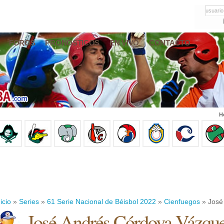
usuario
FOROS
PRONÓSTICOS
EN VIVO
CONTACTO
H
icio
»
Series
»
61 Serie Nacional de Béisbol 2022
»
Cienfuegos
» José
José Andrés Córdova Vázqu