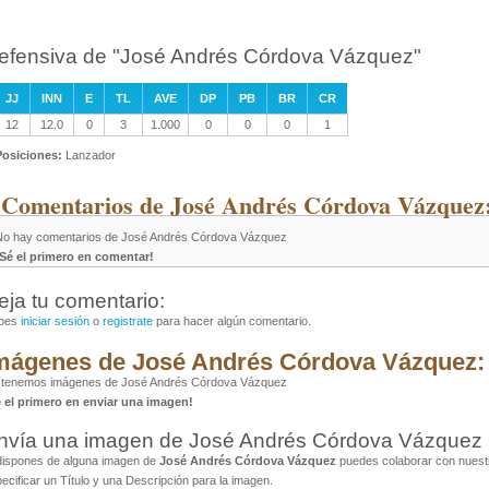
efensiva de "José Andrés Córdova Vázquez"
JJ
INN
E
TL
AVE
DP
PB
BR
CR
12
12.0
0
3
1.000
0
0
0
1
Posiciones:
Lanzador
 Comentarios de José Andrés Córdova Vázquez
No hay comentarios de José Andrés Córdova Vázquez
¡Sé el primero en comentar!
eja tu comentario:
bes
iniciar sesión
o
registrate
para hacer algún comentario.
mágenes de José Andrés Córdova Vázquez:
 tenemos imágenes de José Andrés Córdova Vázquez
é el primero en enviar una imagen!
nvía una imagen de José Andrés Córdova Vázquez
dispones de alguna imagen de
José Andrés Córdova Vázquez
puedes colaborar con nuestr
ecificar un Título y una Descripción para la imagen.