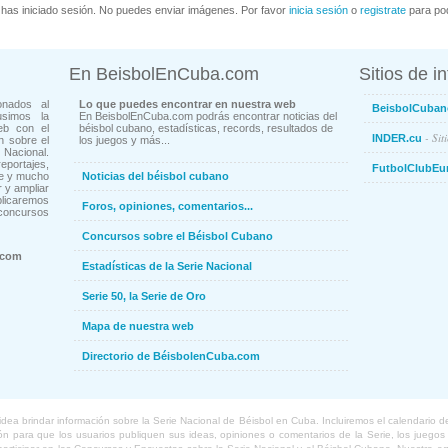
has iniciado sesión. No puedes enviar imágenes. Por favor
inicia sesión
o
registrate
para pod
En BeisbolEnCuba.com
Sitios de i
onados al
Lo que puedes encontrar en nuestra web
BeisbolCuban
usimos la
En BeisbolEnCuba.com podrás encontrar noticias del
eb con el
béisbol cubano, estadísticas, records, resultados de
- Sit
INDER.cu
n sobre el
los juegos y más...
Nacional.
ortajes,
FutbolClubEu
ne y mucho
Noticias del béisbol cubano
 y ampliar
blicaremos
Foros, opiniones, comentarios...
concursos
Concursos sobre el Béisbol Cubano
.com
Estadísticas de la Serie Nacional
Serie 50, la Serie de Oro
Mapa de nuestra web
Directorio de BéisbolenCuba.com
a brindar información sobre la Serie Nacional de Béisbol en Cuba. Incluiremos el calendario de lo
 para que los usuarios publiquen sus ideas, opiniones o comentarios de la Serie, los juegos o