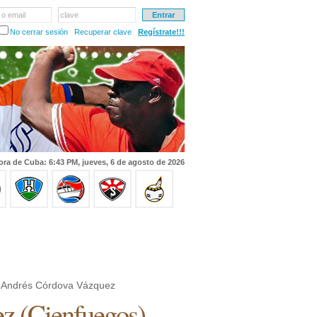
 o email
clave
No cerrar sesión
Recuperar clave
Regístrate!!!
ora de Cuba: 6:43 PM, jueves, 6 de agosto de 2026
 Andrés Córdova Vázquez
ez
(
Cienfuegos
)