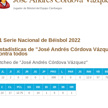
Jugador de Béisbol
del
Equipo Cienfuegos
1 Serie Nacional de Béisbol 2022
stadísticas de "José Andrés Córdova Vázqu
ontra todos
itcheo de "José Andrés Córdova Vázquez"
JL
JI
JC
JR
JG
JP
PRO
L
PAR
JS
INN
VB
B
12
2
0
10
0
1
.000
0
0
0
12.0
57
7
C
CL
PCL
SO
BB
BI
2B
3B
HR
22
17
12.75
6
14
1
5
0
1