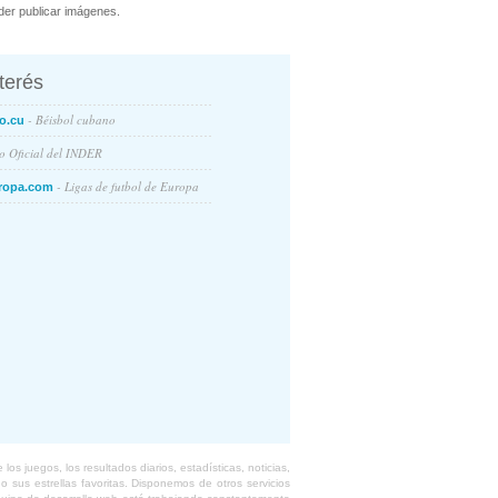
er publicar imágenes.
nterés
- Béisbol cubano
o.cu
io Oficial del INDER
- Ligas de futbol de Europa
ropa.com
s juegos, los resultados diarios, estadísticas, noticias,
 sus estrellas favoritas. Disponemos de otros servicios