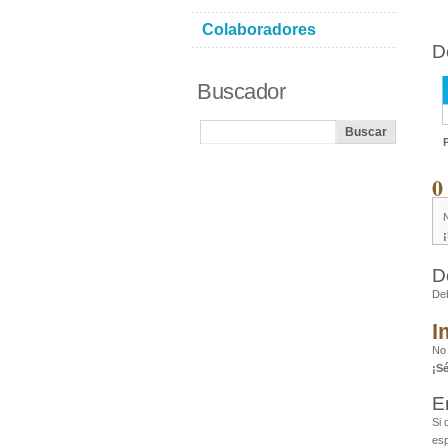
Colaboradores
D
Buscador
0
D
De
I
No
¡S
E
Si 
esp