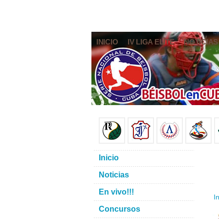
INICIO
IV LIGA ELITE
NOTICIAS
Inicio
Noticias
En vivo!!!
In
Concursos