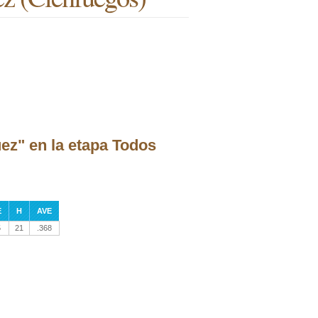
ez" en la etapa Todos
E
H
AVE
5
21
.368