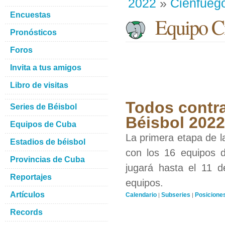
2022
»
Cienfueg
Encuestas
Equipo Ci
Pronósticos
Foros
Invita a tus amigos
Libro de visitas
Todos contra
Series de Béisbol
Béisbol 2022
Equipos de Cuba
La primera etapa de l
Estadios de béisbol
con los 16 equipos d
Provincias de Cuba
jugará hasta el 11 d
Reportajes
equipos.
Artículos
Calendario
Subseries
Posicione
|
|
Records