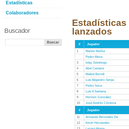
Estadísticas
Colaboradores
Estadísticas
lanzados
Buscador
#
Jugador
1
Marlon Muñoz
Pedro Mesa
3
Islay Sotolongo
4
Abel Campos
5
Maikel Borrell
6
Luis Alejandro Serpa
7
Pedro Soca
8
Luis A Santana
9
Hermes González
10
José Andrés Córdova
#
Jugador
11
Armando Berovides De
12
Kevin Hernandez
13
Lazaro Aloma