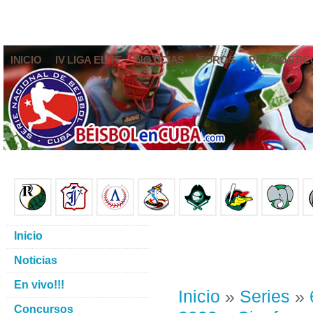
INICIO
IV LIGA ELITE
NOTICIAS
FOROS
PRONÓSTIC
Inicio
Noticias
En vivo!!!
Inicio
»
Series
»
Concursos