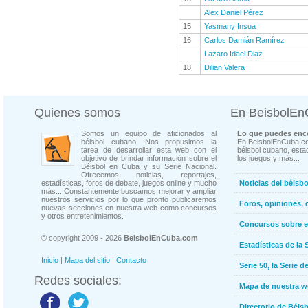
Alex Daniel Pérez
15
Yasmany Insua
16
Carlos Damián Ramírez
Lazaro Idael Diaz
18
Dilian Valera
Quienes somos
En BeisbolE
Somos un equipo de aficionados al
Lo que puedes enco
béisbol cubano. Nos propusimos la
En BeisbolEnCuba.co
tarea de desarrollar esta web con el
béisbol cubano, estad
objetivo de brindar información sobre el
los juegos y más...
Béisbol en Cuba y su Serie Nacional.
Ofrecemos noticias, reportajes,
estadísticas, foros de debate, juegos online y mucho
Noticias del béisb
más... Constantemente buscamos mejorar y ampliar
nuestros servicios por lo que pronto publicaremos
Foros, opiniones, 
nuevas secciones en nuestra web como concursos
y otros entretenimientos.
Concursos sobre e
© copyright 2009 - 2026
BeisbolEnCuba.com
Estadísticas de la 
Inicio
|
Mapa del sitio
|
Contacto
Serie 50, la Serie d
Redes sociales:
Mapa de nuestra 
Directorio de Béi