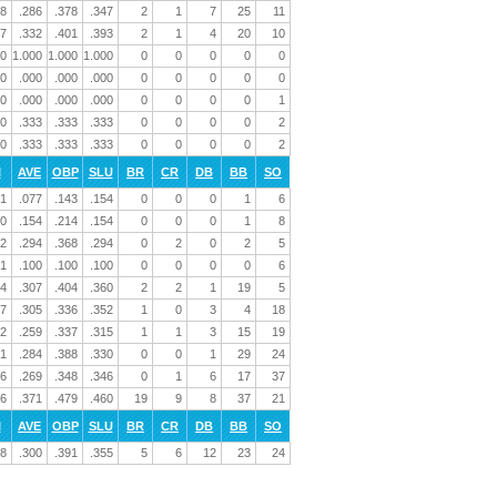
8
.286
.378
.347
2
1
7
25
11
7
.332
.401
.393
2
1
4
20
10
0
1.000
1.000
1.000
0
0
0
0
0
0
.000
.000
.000
0
0
0
0
0
0
.000
.000
.000
0
0
0
0
1
0
.333
.333
.333
0
0
0
0
2
0
.333
.333
.333
0
0
0
0
2
I
AVE
OBP
SLU
BR
CR
DB
BB
SO
1
.077
.143
.154
0
0
0
1
6
0
.154
.214
.154
0
0
0
1
8
2
.294
.368
.294
0
2
0
2
5
1
.100
.100
.100
0
0
0
0
6
4
.307
.404
.360
2
2
1
19
5
7
.305
.336
.352
1
0
3
4
18
2
.259
.337
.315
1
1
3
15
19
1
.284
.388
.330
0
0
1
29
24
6
.269
.348
.346
0
1
6
17
37
6
.371
.479
.460
19
9
8
37
21
I
AVE
OBP
SLU
BR
CR
DB
BB
SO
8
.300
.391
.355
5
6
12
23
24