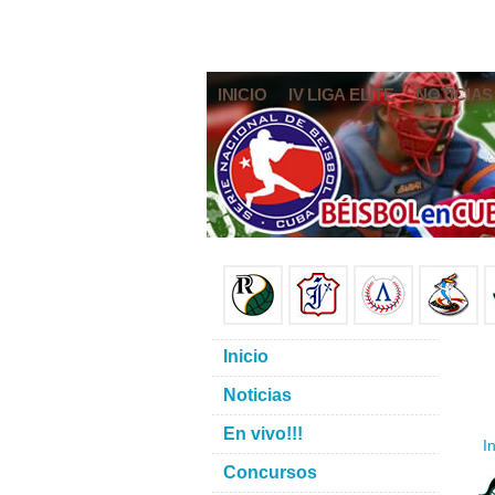
INICIO
IV LIGA ELITE
NOTICIAS
Inicio
Noticias
En vivo!!!
In
Concursos