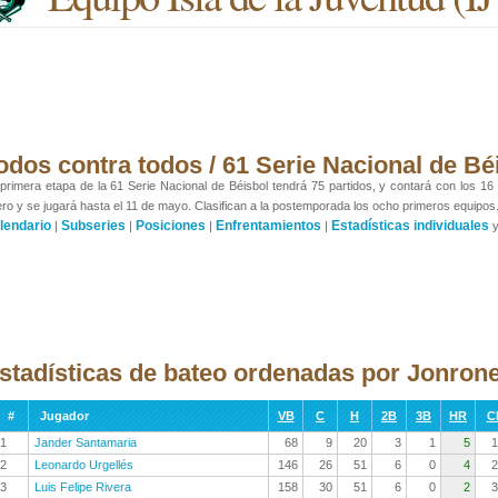
odos contra todos / 61 Serie Nacional de Bé
primera etapa de la 61 Serie Nacional de Béisbol tendrá 75 partidos, y contará con los 16
ro y se jugará hasta el 11 de mayo. Clasifican a la postemporada los ocho primeros equipos
lendario
Subseries
Posiciones
Enfrentamientos
Estadísticas individuales
|
|
|
|
stadísticas de bateo ordenadas por Jonron
#
Jugador
VB
C
H
2B
3B
HR
C
1
Jander Santamaria
68
9
20
3
1
5
1
2
Leonardo Urgellés
146
26
51
6
0
4
2
3
Luis Felipe Rivera
158
30
51
6
0
2
3