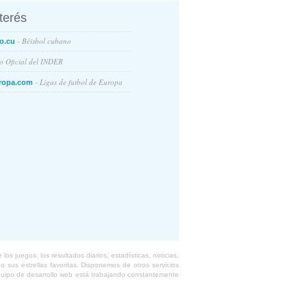
nterés
- Béisbol cubano
o.cu
io Oficial del INDER
- Ligas de futbol de Europa
ropa.com
s juegos, los resultados diarios, estadísticas, noticias,
 sus estrellas favoritas. Disponemos de otros servicios
equipo de desarrollo web está trabajando constantemente