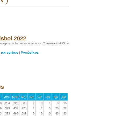
isbol 2022
 equipos de las series anteriores. Comenzará el 23 de
.
por equipos
Pronósticos
y
|
es
I
AVE
OBP
SLU
BR
CR
DB
BB
SO
8
.294
.329
.588
1
0
1
3
15
6
.349
.437
.473
1
1
5
20
22
3
.323
.463
.399
0
0
0
43
23