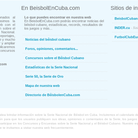
En BeisbolEnCuba.com
Sitios de i
onados al
Lo que puedes encontrar en nuestra web
BeisbolCuban
usimos la
En BeisbolEnCuba.com podrás encontrar noticias del
eb con el
béisbol cubano, estadísticas, records, resultados de
- Sit
INDER.cu
n sobre el
los juegos y más...
Nacional.
ortajes,
FutbolClubEu
ne y mucho
Noticias del béisbol cubano
 y ampliar
blicaremos
Foros, opiniones, comentarios...
concursos
Concursos sobre el Béisbol Cubano
.com
Estadísticas de la Serie Nacional
Serie 50, la Serie de Oro
Mapa de nuestra web
Directorio de BéisbolenCuba.com
a brindar información sobre la Serie Nacional de Béisbol en Cuba. Incluiremos el calendario de lo
 para que los usuarios publiquen sus ideas, opiniones o comentarios de la Serie, los juegos o
o participar en los Concursos y Encuestas sobre la Serie Nacional y el Béisbol Cubano. Nuestro 
ue te invitamos a visitar nuestra web frecuentemente.