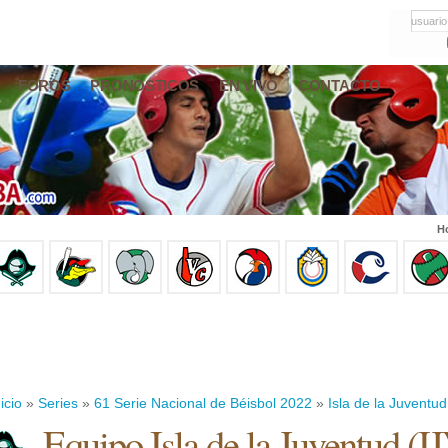
usuario
FOROS
PRONÓSTICOS
EN VIVO
CONTACTO
Ho
icio
»
Series
»
61 Serie Nacional de Béisbol 2022
»
Isla de la Juventud
Equipo Isla de la Juventud (I