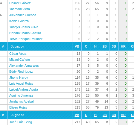
4
Dainier Gálvez
196
27
56
9
0
1
2
Yasmani Viera
196
23
65
9
0
1
2
6
Alexander Cuenca
1
0
1
0
0
0
Kevin Guerra
1
0
0
0
0
0
Yonnys Jesus Oliva
2
0
0
0
0
0
Hendrik Mario Castillo
3
0
1
0
0
0
Teivis Enrique Paumier
6
2
2
0
0
0
#
Jugador
VB
C
H
2B
3B
HR
C
César Vega
13
0
1
1
0
0
Misael Cañete
13
0
2
0
0
0
Alexander Almarales
17
5
5
0
0
0
Eddy Rodríguez
20
0
2
0
0
0
Jhony Hardy
114
16
35
6
0
0
1
Luis Angel Rojas
128
17
39
6
0
0
Laidel Andrés Aguila
143
12
37
4
2
0
2
Aquimo Jiménez
176
23
50
6
1
0
3
Jordanys Acebal
182
27
49
14
0
0
2
Eliseo Rojas
213
55
79
13
3
0
1
#
Jugador
VB
C
H
2B
3B
HR
C
José Luís Bring
217
40
65
8
2
0
2