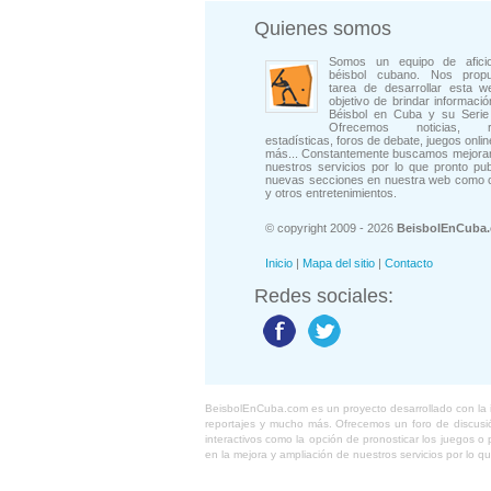
Quienes somos
Somos un equipo de afici
béisbol cubano. Nos prop
tarea de desarrollar esta w
objetivo de brindar informació
Béisbol en Cuba y su Serie 
Ofrecemos noticias, rep
estadísticas, foros de debate, juegos onli
más... Constantemente buscamos mejorar
nuestros servicios por lo que pronto pu
nuevas secciones en nuestra web como 
y otros entretenimientos.
© copyright 2009 - 2026
BeisbolEnCuba
Inicio
|
Mapa del sitio
|
Contacto
Redes sociales:
BeisbolEnCuba.com es un proyecto desarrollado con la ide
reportajes y mucho más. Ofrecemos un foro de discusión
interactivos como la opción de pronosticar los juegos 
en la mejora y ampliación de nuestros servicios por lo q