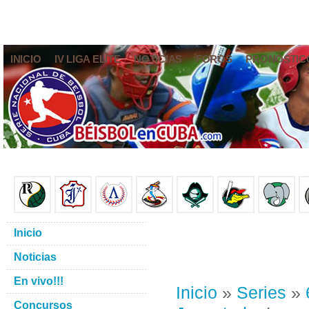
INICIO
IV LIGA ELITE
NOTICIAS
FOROS
PRONÓSTIC
Inicio
Noticias
En vivo!!!
Inicio
»
Series
»
Concursos