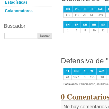
Estadísticas
CB
VB
C
H
AVE
Colaboradores
175
146
26
51
.349
Buscador
SH
SF
DB
BB
SO
1
3
5
20
22
Defensiva de 
JJ
INN
E
TL
AVE
40
317.1
3
155
.981
Posiciones:
Primera base, Jardinero
0 Comentarios
No hay comentarios 