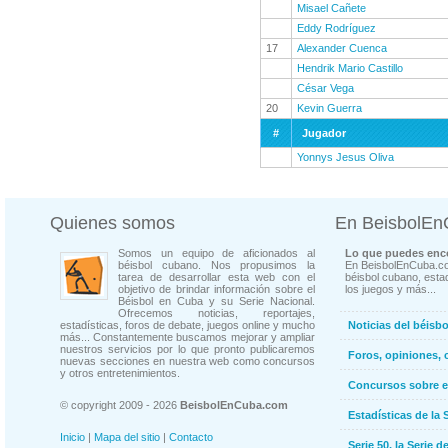
Misael Cañete
Eddy Rodríguez
17
Alexander Cuenca
Hendrik Mario Castillo
César Vega
20
Kevin Guerra
#
Jugador
Yonnys Jesus Oliva
Quienes somos
En BeisbolE
Somos un equipo de aficionados al
Lo que puedes enco
béisbol cubano. Nos propusimos la
En BeisbolEnCuba.co
tarea de desarrollar esta web con el
béisbol cubano, estad
objetivo de brindar información sobre el
los juegos y más...
Béisbol en Cuba y su Serie Nacional.
Ofrecemos noticias, reportajes,
estadísticas, foros de debate, juegos online y mucho
Noticias del béisb
más... Constantemente buscamos mejorar y ampliar
nuestros servicios por lo que pronto publicaremos
Foros, opiniones, 
nuevas secciones en nuestra web como concursos
y otros entretenimientos.
Concursos sobre e
© copyright 2009 - 2026
BeisbolEnCuba.com
Estadísticas de la 
Inicio
|
Mapa del sitio
|
Contacto
Serie 50, la Serie d