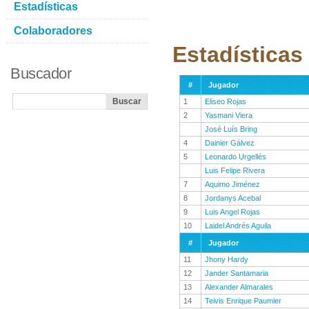
Estadísticas
Colaboradores
Estadísticas
Buscador
#
Jugador
1
Eliseo Rojas
2
Yasmani Viera
José Luís Bring
4
Dainier Gálvez
5
Leonardo Urgellés
Luis Felipe Rivera
7
Aquimo Jiménez
8
Jordanys Acebal
9
Luis Angel Rojas
10
Laidel Andrés Aguila
#
Jugador
11
Jhony Hardy
12
Jander Santamaria
13
Alexander Almarales
14
Teivis Enrique Paumier