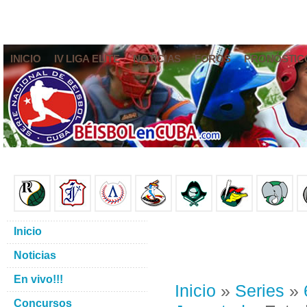
INICIO
IV LIGA ELITE
NOTICIAS
FOROS
PRONÓSTIC
Inicio
Noticias
En vivo!!!
Inicio
»
Series
»
Concursos