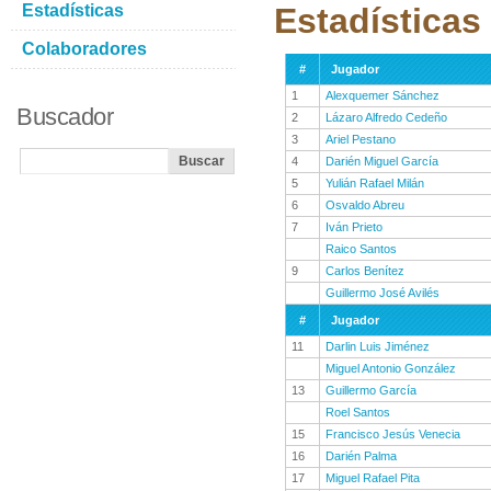
Estadísticas
Estadística
Colaboradores
#
Jugador
1
Alexquemer Sánchez
Buscador
2
Lázaro Alfredo Cedeño
3
Ariel Pestano
4
Darién Miguel García
5
Yulián Rafael Milán
6
Osvaldo Abreu
7
Iván Prieto
Raico Santos
9
Carlos Benítez
Guillermo José Avilés
#
Jugador
11
Darlin Luis Jiménez
Miguel Antonio González
13
Guillermo García
Roel Santos
15
Francisco Jesús Venecia
16
Darién Palma
17
Miguel Rafael Pita