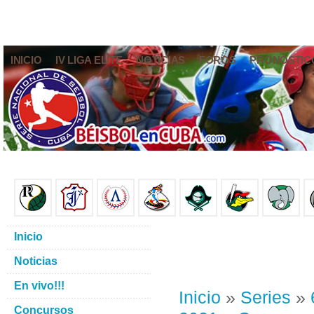
INICIO
IV LIGA ELITE
NOTICIAS
FOROS
PRONÓSTIC
Inicio
Noticias
En vivo!!!
Inicio
»
Series
»
Concursos