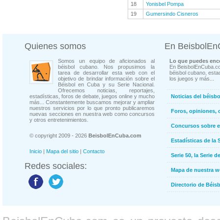
18
Yonisbel Pompa
19
Gumersindo Cisneros
Quienes somos
En BeisbolE
Somos un equipo de aficionados al
Lo que puedes enco
béisbol cubano. Nos propusimos la
En BeisbolEnCuba.co
tarea de desarrollar esta web con el
béisbol cubano, estad
objetivo de brindar información sobre el
los juegos y más...
Béisbol en Cuba y su Serie Nacional.
Ofrecemos noticias, reportajes,
estadísticas, foros de debate, juegos online y mucho
Noticias del béisb
más... Constantemente buscamos mejorar y ampliar
nuestros servicios por lo que pronto publicaremos
Foros, opiniones, 
nuevas secciones en nuestra web como concursos
y otros entretenimientos.
Concursos sobre e
© copyright 2009 - 2026
BeisbolEnCuba.com
Estadísticas de la 
Inicio
|
Mapa del sitio
|
Contacto
Serie 50, la Serie d
Redes sociales:
Mapa de nuestra 
Directorio de Béi