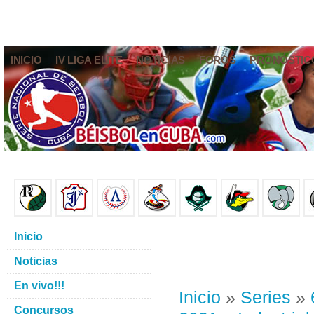
INICIO
IV LIGA ELITE
NOTICIAS
FOROS
PRONÓSTIC
Inicio
Noticias
En vivo!!!
Inicio
»
Series
»
Concursos