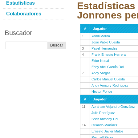
Estadísticas
Estadísticas
Jonrones pe
Colaboradores
#
Jugador
Buscador
1
Yandi Molina
José Pablo Cuesta
3
Pavel Hernández
4
Frank Ernesto Herrera
Elder Nodal
Eddy Abel García Del
7
Andy Vargas
Carlos Manuel Cuesta
Andy Amaury Rodríguez
Héctor Ponce
#
Jugador
11
Abraham Alejandro González
Julio Rodríguez
Brian Anthony Chi
14
Orlando Martínez
Ernesto Javier Matos
Raymell Pérez