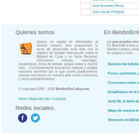
José Armando Pérez
Juan Xavier Peñalver
Quienes somos
En BeisbolE
Somos un equipo de aficionados al
Lo que puedes enco
béisbol cubano. Nos propusimos la
En BeisbolEnCuba.co
tarea de desarrollar esta web con el
béisbol cubano, estad
objetivo de brindar información sobre el
los juegos y más...
Béisbol en Cuba y su Serie Nacional.
Ofrecemos noticias, reportajes,
estadísticas, foros de debate, juegos online y mucho
Noticias del béisb
más... Constantemente buscamos mejorar y ampliar
nuestros servicios por lo que pronto publicaremos
Foros, opiniones, 
nuevas secciones en nuestra web como concursos
y otros entretenimientos.
Concursos sobre e
© copyright 2009 - 2026
BeisbolEnCuba.com
Estadísticas de la 
Inicio
|
Mapa del sitio
|
Contacto
Serie 50, la Serie d
Redes sociales:
Mapa de nuestra 
Directorio de Béi