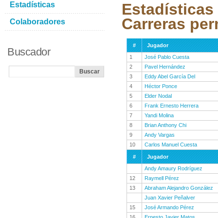
Estadísticas
Estadísticas
Carreras per
Colaboradores
#
Jugador
Buscador
1
José Pablo Cuesta
2
Pavel Hernández
3
Eddy Abel García Del
4
Héctor Ponce
5
Elder Nodal
6
Frank Ernesto Herrera
7
Yandi Molina
8
Brian Anthony Chi
9
Andy Vargas
10
Carlos Manuel Cuesta
#
Jugador
Andy Amaury Rodríguez
12
Raymell Pérez
13
Abraham Alejandro González
Juan Xavier Peñalver
15
José Armando Pérez
16
Ernesto Javier Matos