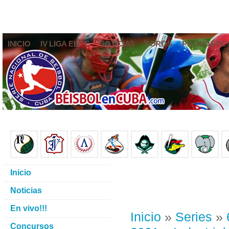
INICIO
IV LIGA ELITE
NOTICIAS
FOROS
PRONÓSTIC
Inicio
Noticias
En vivo!!!
Inicio
»
Series
»
Concursos