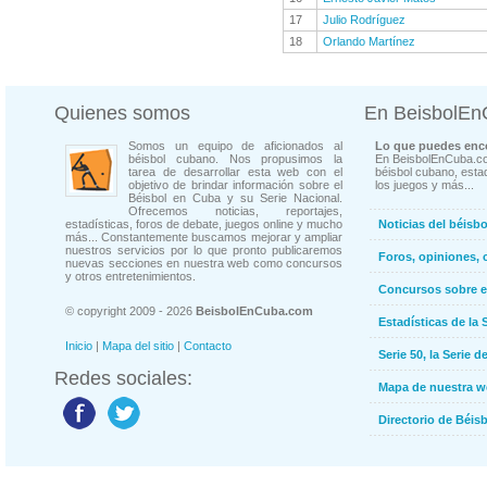
17
Julio Rodríguez
18
Orlando Martínez
Quienes somos
En BeisbolE
Somos un equipo de aficionados al
Lo que puedes enco
béisbol cubano. Nos propusimos la
En BeisbolEnCuba.co
tarea de desarrollar esta web con el
béisbol cubano, estad
objetivo de brindar información sobre el
los juegos y más...
Béisbol en Cuba y su Serie Nacional.
Ofrecemos noticias, reportajes,
estadísticas, foros de debate, juegos online y mucho
Noticias del béisb
más... Constantemente buscamos mejorar y ampliar
nuestros servicios por lo que pronto publicaremos
Foros, opiniones, 
nuevas secciones en nuestra web como concursos
y otros entretenimientos.
Concursos sobre e
© copyright 2009 - 2026
BeisbolEnCuba.com
Estadísticas de la 
Inicio
|
Mapa del sitio
|
Contacto
Serie 50, la Serie d
Redes sociales:
Mapa de nuestra 
Directorio de Béi